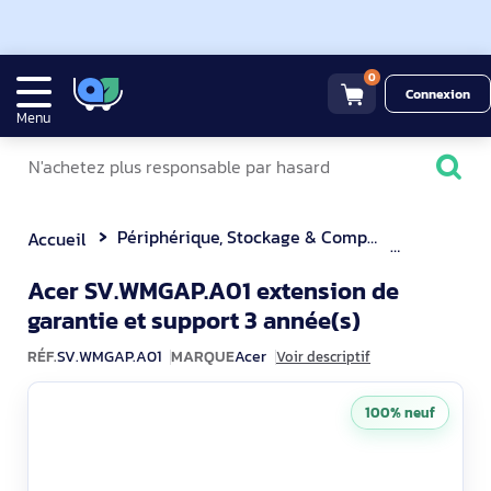
0
Connexion
Menu
Périphérique, Stockage & Composant
Ecran Or
Accueil
Acer SV.WMGAP.A01 extension de
SV.WMGAP.
garantie et support 3 année(s)
RÉF.
SV.WMGAP.A01
MARQUE
Acer
Voir descriptif
100% neuf