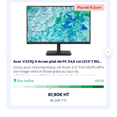
Plus de 15 jours
Acer V227Q H écran plat de PC 54,6 cm (21.5") 1920 x 1080 pixels Full HD LED Noir - UM.WV7EE.H10
Conçu pour la bureautique, cet écran 21,5" Full HD IPS offre
une image nette et fluide grâce au taux de
rafraîchissement 100 Hz et au temps de réponse 4 ms.
Angles 178° pour un confort partagé,
Éco-indice
4.5/10
81,90€ HT
98,28€ TTC