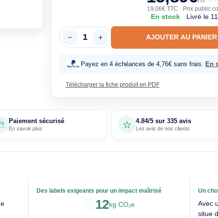
15,
19,06€ T
En sto
AJOUTE
Payez en 4 échéances de 4,76€ 
Télécharger la fiche produit en PDF
Paiement sécurisé
4.84/5 sur 33
En savoir plus
Les avis de nos 
able