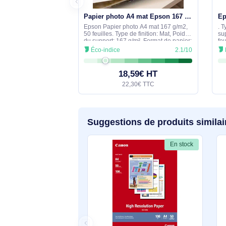
En stock
Papier photo A4 mat Epson 167 g/m2, 50 feuilles - C13S041256
Epson Papier photo A4 mat 167 g/m2,
50 feuilles. Type de finition: Mat, Poids
du support: 167 g/m², Format de papier:
A4. Largeur: 210 mm, Hauteur: 297
Éco-indice
2.1/10
mm. Quantité: 1 pièce(s), Largeur du
colis: 220
18,59€ HT
22,30€ TTC