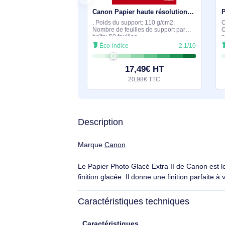
Suggestions de produits si
En stock
Canon Papier haute résolution A4 HR-101N - 50 feuilles - 1033A002
. Poids du support: 110 g/cm2.
Nombre de feuilles de support par
boîte: 50 feuilles
Éco-indice
2.1/10
17,49€ HT
20,98€ TTC