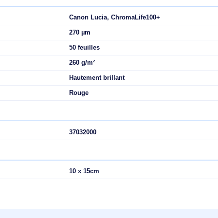
 est le choix idéal pour les photographes souhaitant réaliser de
arfaite à vos photos numériques et réimpressions.
Canon Lucia, ChromaLife100+
270 µm
50 feuilles
260 g/m²