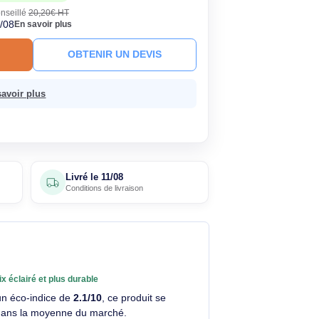
89€
Économisez 4,31€
HT
TC
· Prix public conseillé
20,20€ HT
ck
Livré le 11/08
En savoir plus
R AU PANIER
OBTENIR UN DEVIS
sans frais.
En savoir plus
5 avis
Livré le
11/08
clients
Conditions de livraison