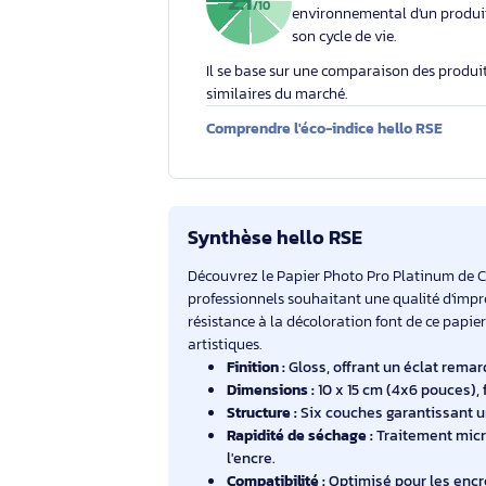
Éco-indice hello RSE
L'éco-indice hello RSE
globalement l'impact
2.1
/10
environnemental d'un
son cycle de vie.
Il se base sur une comparaison des 
similaires du marché.
Comprendre l'éco-indice hello RS
Synthèse hello RSE
Découvrez le Papier Photo Pro Platin
professionnels souhaitant une qualité 
résistance à la décoloration font de c