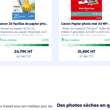
26,38€ TTC
26,14
ilaires et durables
En stock
Canon 20 feuilles de papier photo ZINK™ 5 x 7,6 cm - 3214C002
. Format du papier: 5x7.6 cm,
. Poids du support: 1
Dimensions du papier (impérial): 2x3",
média (1 glissière):
Feuilles par pack: 20 feuilles. Type
Nombre de feuilles 
d'emballage: Boîte
boîte: 40 feuilles
Éco-indice
2.1/10
Éco-indice