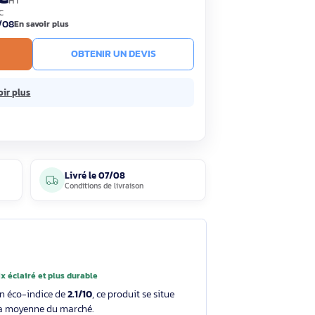
27,19€
HT
32,62€ TTC
ck
Livré le 07/08
En savoir plus
R AU PANIER
OBTENIR UN DEVIS
ns frais.
En savoir plus
4 avis
Livré le
07/08
clients
Conditions de livraison