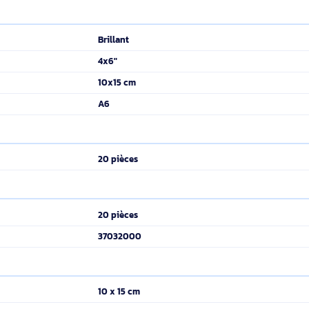
Des photos qu
Le papier Photo Pro 
arfait
le cadre d'une utilis
 Canon emprisonnent l'encre plus
ChromaLife100+. L'ac
la surface que d'autres papiers. Cette
FINE de Canon avec l
ue les photos réalisées sur papier glacé
Canon permet de prot
ours brillantes.
des gaz et de la lumi
ainsi protégés pour 
studio offrant une qualité et une résistance à la décoloration ex
 le potentiel créatif des photographes.
Brillant
4x6"