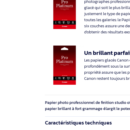
papier: 210 x
27,89€ HT
33,46€ TTC
Description
Marque
Canon
Professionn
Pour pouvoir présen
photographes prof
glacé qui soit le p
justement le type d
toutes les galeries
six couches assure
d'obtenir des résul