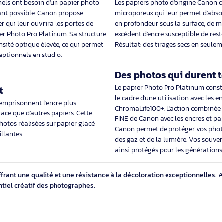
24,79€ HT
31,49
29,74€ TTC
37,78€
els
Des photos sè
ter leur travail sous son meilleur jour, les
essionnels ont besoin d'un papier photo
Les papiers photo d'
lus brillant possible. Canon propose
microporeux qui leur
e papier qui leur ouvrira les portes de
en profondeur sous l
: le Papier Photo Pro Platinum. Sa structure
excédent d'encre susc
 une densité optique élevée, ce qui permet
Résultat: des tirage
tats exceptionnels en studio.