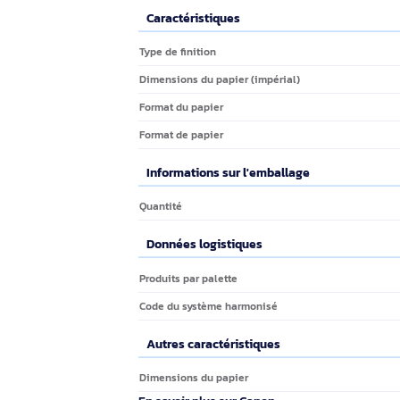
Un brillant p
Les papiers glacés
profondément sous 
propriété assure q
Canon restent touj
Papier photo professionnel de finition 
papier brillant à fort grammage élargit
Caractéristiques techniques
Caractéristiques
Caractéristiques
Type de finition
Dimensions du papier (impérial)