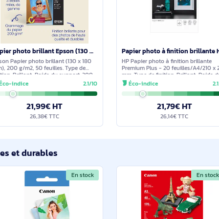
imilaires
En stock
Papier photo brillant Epson (130 x 180 mm), 200 g/m2, 50 feuilles - C13S042545
Epson Papier photo brillant (130 x 180
HP Papier photo à fin
mm), 200 g/m2, 50 feuilles. Type de
Premium Plus - 20 f
finition: Brillant, Poids du support: 200
mm. Type de finition:
g/m², Feuilles par pack: 50 feuilles.
support: 300 g/m², 
Éco-indice
2.1/10
Éco-indice
Largeur: 130 mm, Hauteur: 180 mm.
d'impression: Laser/a
Quantité:
Largeur: 312
21,99€ HT
21,7