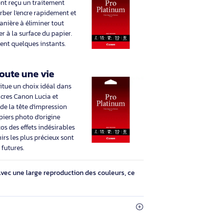
mm. Nombre de feuilles de support
par
€ HT
29,29€ HT
 TTC
35,14€ TTC
ches en quelques instants
origine Canon ont reçu un traitement
 permet d'absorber l'encre rapidement et
a surface, de manière à éliminer tout
eptible de rester à la surface du papier.
s secs en seulement quelques instants.