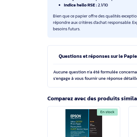
artistiques.
Finition :
Gloss, offrant un écla
Dimensions :
10 x 15 cm (4x6 po
Structure :
Six couches garanti
Rapidité de séchage :
Traiteme
l'encre.
Compatibilité :
Optimisé pour l
Indice hello RSE :
2.1/10
Bien que ce papier offre des qualités 
répondre aux critères d'achat respons
besoins futurs.
Questions et réponses sur le 
Aucune question n'a été formulée con
s'engage à vous fournir une réponse 