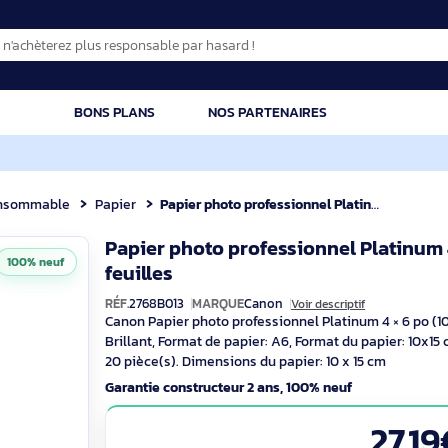
CATION
BONS PLANS
NOS PARTENAIRES
Consommable
Papier
Papier photo professionnel Platinum 4 × 6 po (10 × 15 cm) PT-101 - 20 feu
Papier photo professionnel P
100% neuf
2768B013
feuilles
RÉF.
2768B013
MARQUE
Canon
Voir descript
Canon Papier photo professionnel Platinum 
Brillant, Format de papier: A6, Format du
20 pièce(s). Dimensions du papier: 10 x 
Garantie constructeur 2 ans, 100% neuf