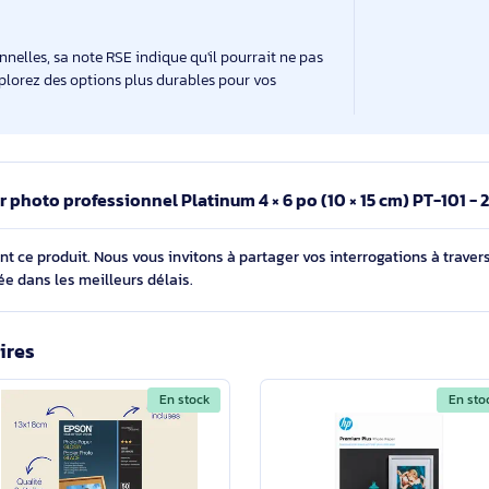
V
t remarquable.
uces), format A6.
ssant une haute densité optique.
nt microporeux permettant une absorption rapide de
es encres Canon Lucia et ChromaLife100+.
exceptionnelles, sa note RSE indique qu'il pourrait ne pas
able. Explorez des options plus durables pour vos
Papier photo professionnel Platinum 4 × 6 po (10 × 15 cm
cernant ce produit. Nous vous invitons à partager vos interroga
détaillée dans les meilleurs délais.