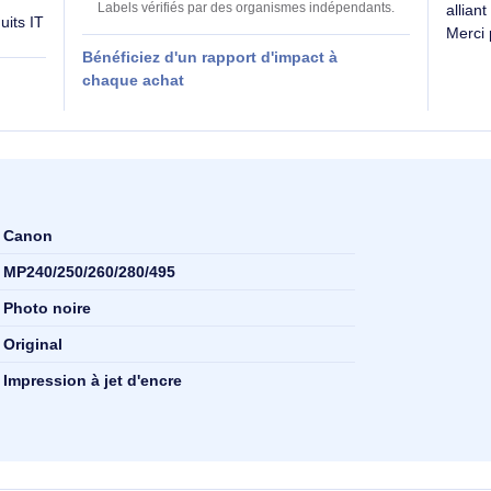
0
SE évalue
kg CO₂e
−98%
vs produits comparables (13 kg médian
 produit sur
Labels vérifiés par des organismes indépendants
es produits IT
Bénéficiez d'un rapport d'impact à
 RSE
chaque achat
Canon
MP240/250/260/280/495
Photo noire