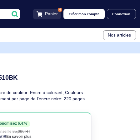
0
Panier
Créer mon compt
BK
2970B001
noire PG-510BK
ptif
K. Type d’encre de couleur: Encre à colorant, Couleurs
pièce(s), Rendement par page de l'encre noire: 220 pages
euf
59€
Économisez 6,47€