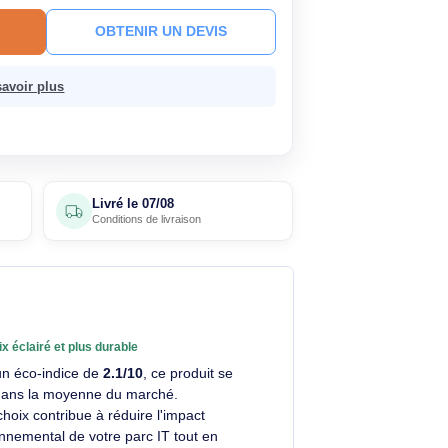
HT
TC
· Prix public conseillé
25,06€ HT
ck
Livré le 07/08
En savoir plus
R AU PANIER
OBTENIR UN DEVIS
sans frais.
En savoir plus
4 avis
Livré le
07/08
clients
Conditions de livraison
Un choix éclairé et plus durable