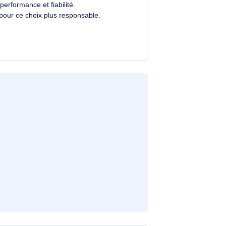
Avec un éco-indice de
2.1/10
, ce produit se
situe dans la moyenne du marché.
)
Votre choix contribue à réduire l'impact
environnemental de votre parc IT tout en
.
alliant performance et fiabilité.
Merci pour ce choix plus responsable.