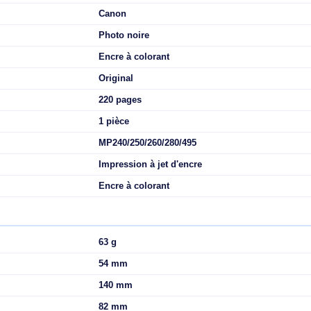
e pour imprimer des documents sur du papier ordinaire et garant
220 pages de documents A4 conformément à la norme ISO/IEC 
Non
Japon
Canon
Photo noire
Encre à colorant
Original