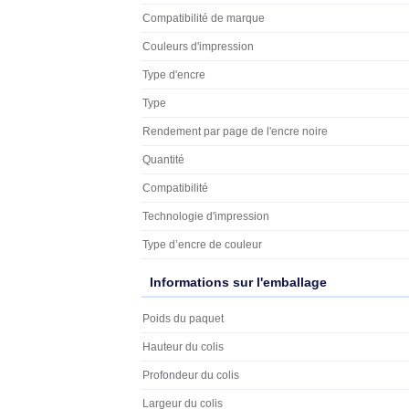
Marque
Canon
Cette encre noire pigmentée est utilisé
9 ml vous permet d'imprimer jusqu'à 
Caractéristiques techniques
Caractéristiques
Caractéristiques
Couleur
Pays d'origine
Compatibilité de marque
Couleurs d'impression
Type d'encre
Type