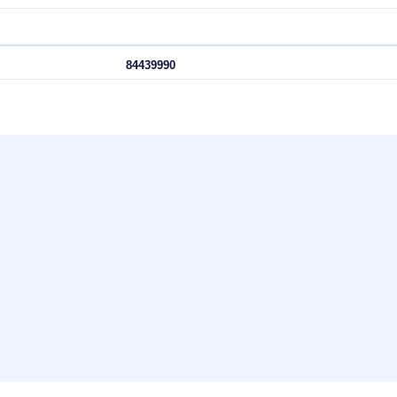
220 pages
1 pièce
MP240/250/260/280/495
Impression à jet d'encre
Encre à colorant
63 g
54 mm
140 mm
82 mm
84439990