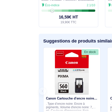
Canon Cartouche d'encre noire PGI-520BK - 2932B001
. Type d’encre de couleur: Encre à
colorant, Couleurs d'impression: Photo
noire, Quantité: 1 pièce(s), Rendement
par page de l'encre noire: 341 pages
Éco-indice
2.1/10
16,59€ HT
19,90€ TTC
Suggestions de produits si
En stock