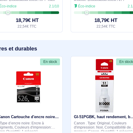
Cartouche d'encre magenta à haut rendement CLI-551XL - 6445B001
Canon . Type d’encre de couleur:
Canon . Type d’encr
Encre à colorant, Type de cartouche
Encre à colorant, T
d'encre: Rendement élevé (XL), Type
d'encre: Rendement 
d'alimentation: Paquet unique,
Couleurs d'impressi
Éco-indice
2.1/10
Éco-indice
Rendement par page d'encre de
Quantité: 1 pièce(s
couleur: 660 pages, Couleurs
page de l'encre noi
18,79€ HT
18,7
22,54€ TTC
22,54
milaires et durables
En stock