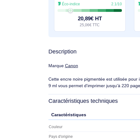
Canon Cartouche d'encre noire PG-560 - 3713C001
. Type d’encre noire: Encre à
pigments, Volume d'encre noire: 7,5
ml, Couleurs d'impression: Noir,
Quantité: 1 pièce(s), Rendement par
Éco-indice
2.1/10
page de l'encre noire: 180 pages
20,89€ HT
25,06€ TTC
Description