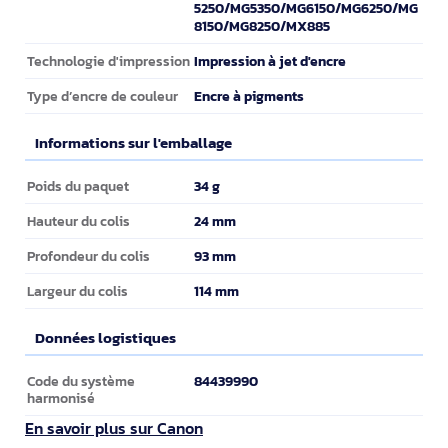
5250/MG5350/MG6150/MG6250/MG
8150/MG8250/MX885
Impression à jet d'encre
Technologie d'impression
Encre à pigments
Type d’encre de couleur
Informations sur l'emballage
Informations sur l'emballage
34 g
Poids du paquet
24 mm
Hauteur du colis
93 mm
Profondeur du colis
114 mm
Largeur du colis
Données logistiques
Données logistiques
84439990
Code du système
harmonisé
En savoir plus sur Canon