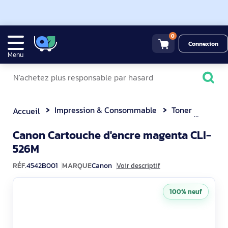
0
Connexion
Menu
Impression & Consommable
Toner
Canon C
Accueil
Canon Cartouche d'encre magenta CLI-
4542B001
526M
RÉF.
4542B001
MARQUE
Canon
Voir descriptif
100% neuf