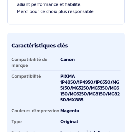
alliant performance et fiabilité.
Merci pour ce choix plus responsable.
Caractéristiques clés
Caractéristiques clés
Compatibilité de
Canon
marque
Compatibilité
PIXMA
iP4850/iP4950/iP6550/MG
5150/MG5250/MG5350/MG6
150/MG6250/MG8150/MG82
50/MX885
Couleurs d'impression
Magenta
Type
Original