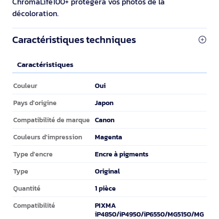
ChromaLife100+ protègera vos photos de la
décoloration.
Caractéristiques techniques
Caractéristiques
Caractéristiques
Oui
Couleur
Japon
Pays d'origine
Canon
Compatibilité de marque
Magenta
Couleurs d'impression
Encre à pigments
Type d'encre
Original
Type
1 pièce
Quantité
PIXMA
Compatibilité
iP4850/iP4950/iP6550/MG5150/MG