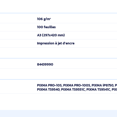
able du traitement de l'information et de l'image. Des appareils 
nnovation en introduisant sur le marché de nouvelles idées et de 
ivialité.
106 g/m²
100 feuilles