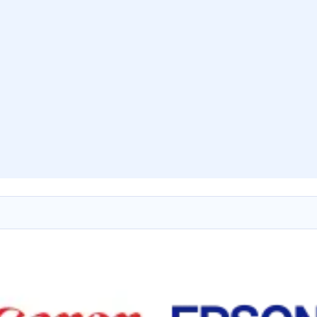
A3 (297x420 mm)
Impression à jet d'encre
84439990
PIXMA PRO-10S, PIXMA PRO-100S, P
PIXMA TS9540, PIXMA TS9551C, PIX