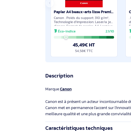
Suggestions de produits sim
En stock
Papier A4 beaux-arts lisse Premium FA-SM1 - 25 feuilles - 1711C001
Canon . Poids du support: 310 g/m²,
Technologie d'impression: Laser/a jet
d'encre, Format de papier: A4. Largeur:
210 mm, Hauteur: 297 mm
Éco-indice
2.1/10
45,49€ HT
54,58€ TTC