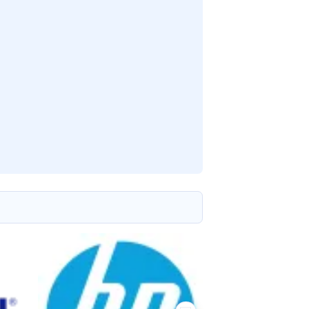
IXMA iP8750, PIXMA iX6850, PIXMA PRO-1, PIXMA TS9550,
MA TS9541C, PIXMA PRO-200