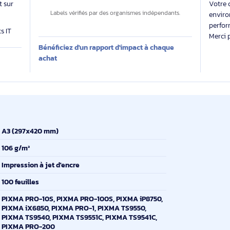
Des labels exigeants pour un impact maîtrisé
27
 évalue
kg CO₂e
 produit sur
Labels vérifiés par des organismes indépendants.
produits IT
Bénéficiez d'un rapport d'impact à chaque
E
achat
A3 (297x420 mm)
106 g/m²