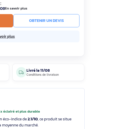
49,49€
HT
59,38€ TTC
ck
Livré le 11/08
En savoir plus
R AU PANIER
OBTENIR UN DEVIS
ans frais.
En savoir plus
5 avis
Livré le
11/08
clients
Conditions de livraison