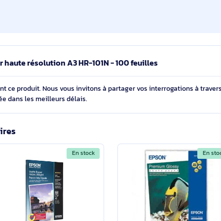
Impression à jet d'encre
100 feuilles
PIXMA PRO-10S, PIXMA PRO-100S, PIXMA iP8750,
PIXMA iX6850, PIXMA PRO-1, PIXMA TS9550,
PIXMA TS9540, PIXMA TS9551C, PIXMA TS9541C,
PIXMA PRO-200
 Papier haute résolution A3 HR-101N - 100 feuilles
cernant ce produit. Nous vous invitons à partager vos interroga
détaillée dans les meilleurs délais.
imilaires