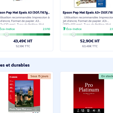
En stock
Epson Pap Mat Epais A3 (50f./167g) - C13S041261
. Utilisation recommandée: Impression à
. Utilisation recom
jet d'encre, Format de papier: A3
jet d'encre, Format d
(297x420 mm), Type de finition: Mat.
(330x483 mm), Type d
Largeur du colis: 310 mm, Profondeur
Largeur du colis: 3
Éco-indice
2.1/10
Éco-indice
du colis: 430 mm, Hauteur du colis: 20
du colis: 495 mm, Ha
mm. Largeur
mm. Largeur
43,49€ HT
52,9
52,18€ TTC
63,48