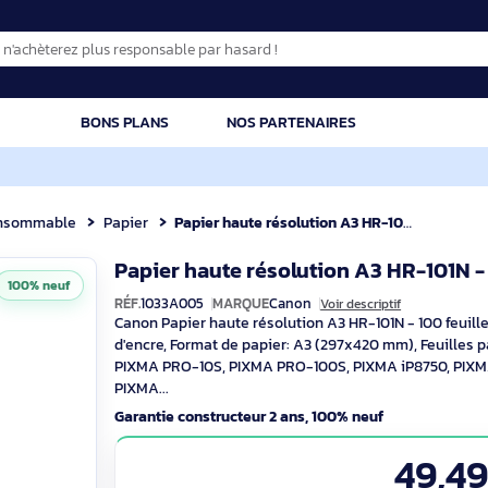
CATION
BONS PLANS
NOS PARTENAIRES
Consommable
Papier
Papier haute résolution A3 HR-101N - 100 feuil
Papier haute résolution A3 
100% neuf
RÉF.
1033A005
MARQUE
Canon
Voir descript
Canon Papier haute résolution A3 HR-101
d'encre, Format de papier: A3 (297x420 m
PIXMA PRO-10S, PIXMA PRO-100S, PIXMA
PIXMA...
Garantie constructeur 2 ans, 100% neuf