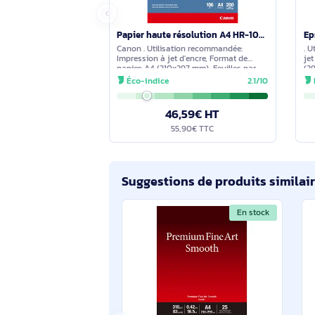
En stock
Papier haute résolution A4 HR-101N - 200 feuilles - 1033A001
Canon . Utilisation recommandée:
Impression à jet d'encre, Format de
papier: A4 (210x297 mm), Feuilles par
pack: 200 feuilles. Nombre de feuilles de
Éco-indice
2.1/10
support par boîte: 200 feuilles
46,59€ HT
55,90€ TTC