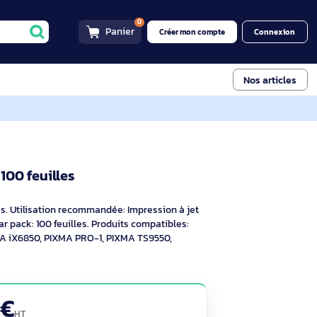
0
Panier
Créer mon compt
les
1033A005
HR-101N - 100 feuilles
if
N - 100 feuilles. Utilisation recommandée: Impression à jet
m), Feuilles par pack: 100 feuilles. Produits compatibles:
 iP8750, PIXMA iX6850, PIXMA PRO-1, PIXMA TS9550,