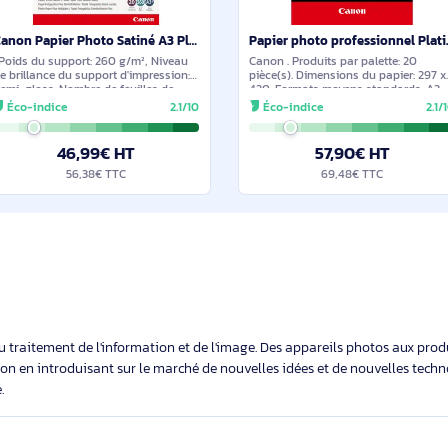
ilaires et durables
Sous 15 jours
Canon Papier Photo Satiné A3 Plus SG-201 - 20 feuilles - 1686B032
. Poids du support: 260 g/m², Niveau
Canon . Produits par
de brillance du support d'impression:
pièce(s). Dimensions
Semi-gloss. Nombre de feuilles de
420, Formats moyen
support par boîte: 20 feuilles, Formats
Éco-indice
2.1/10
Éco-indice
moyens standards: A3+
46,99€ HT
57,90
56,38€ TTC
69,48