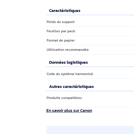
Description
Marque
Canon
Canon est à présent un acteur incontourn
Canon met en permanence l'accent sur l'i
meilleure qualité et une plus grande conv
Caractéristiques techniques
Caractéristiques
Caractéristiques
Poids du support
Feuilles par pack