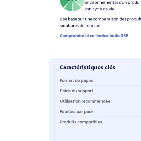
Éco-indice hello RSE
L'éco-indice hello RSE
globalement l'impact
2.1
/10
environnemental d'un
son cycle de vie.
Il se base sur une comparaison des 
similaires du marché.
Comprendre l'éco-indice hello RS
Caractéristiques clés
Caractéristiques clés
Format de papier
Poids du support