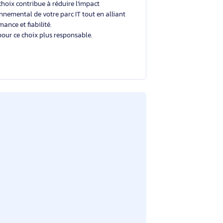
Un choix éclairé et plus durable
Avec un éco-indice de
2.1/10
, ce produit se situe
dans la moyenne du marché.
Votre choix contribue à réduire l'impact
environnemental de votre parc IT tout en alliant
performance et fiabilité.
Merci pour ce choix plus responsable.