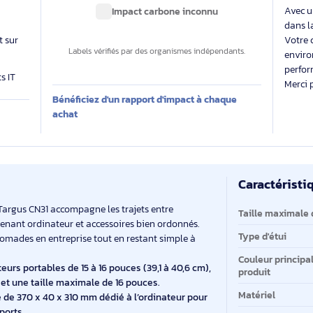
able
Des labels exigeants pour un impact maîtrisé
 évalue
Impact carbone inconnu
 produit sur
Labels vérifiés par des organismes indépendants.
produits IT
Bénéficiez d'un rapport d'impact à chaque
E
achat
Ca
Ca
llette Targus CN31 accompagne les trajets entre
Ta