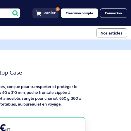
0
Panier
Créer mon compt
 40.6cm Laptop Case
tte Ordinateur 15-16 pouces 
- 40.6cm Laptop Case
urs 15 à 16 pouces, conçue pour transporter et protéger le
lletonné 370 x 40 x 310 mm, poche frontale zippée à
ée réglable et amovible, sangle pour chariot. 650 g, 360 x
nisés et confortables, au bureau et en voyage.