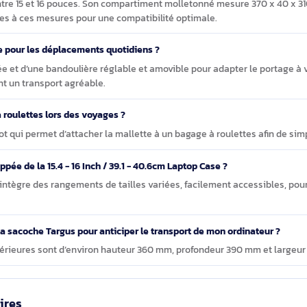
Targus 15.4 - 16 Inch / 39.1 - 40.6cm Laptop Case
9.1 - 40.6cm Laptop Case convient-elle à un ordinateur portable 1
teurs entre 15 et 16 pouces. Son compartiment molletonné mesure 
nférieures à ces mesures pour une compatibilité optimale.
fortable pour les déplacements quotidiens ?
embourrée et d’une bandoulière réglable et amovible pour adapter
avorisent un transport agréable.
valise à roulettes lors des voyages ?
r chariot qui permet d’attacher la mallette à un bagage à roulett