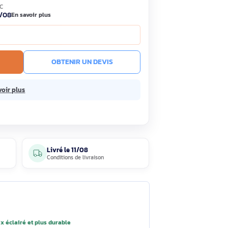
42,49€
HT
50,98€ TTC
ock
Livré le 11/08
En savoir plus
e prix !
R AU PANIER
OBTENIR UN DEVIS
ans frais.
En savoir plus
5 avis
Livré le
11/08
clients
Conditions de livraison