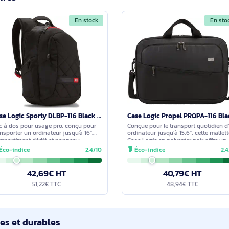
ale zippée de la 15.4 - 16 Inch / 39.1 - 40.6cm Laptop Case ?
éclair intègre des rangements de tailles variées, facilement ac
ids de la sacoche Targus pour anticiper le transport de mon ordi
ions extérieures sont d’environ hauteur 360 mm, profondeur 390
imilaires
En stock