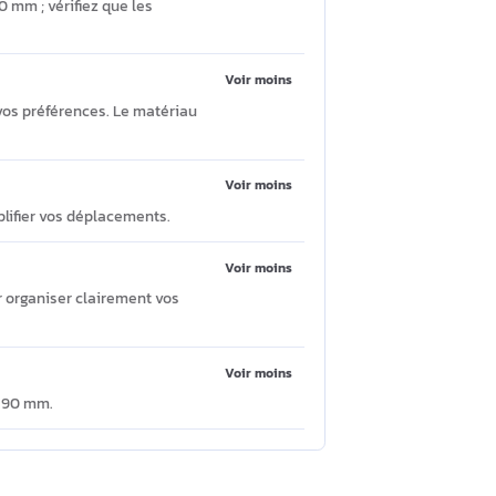
Poser une question
6 pouces ?
Voir moins
370 x 40 x 310 mm ; vérifiez que les
Voir moins
 le portage à vos préférences. Le matériau
Voir moins
es afin de simplifier vos déplacements.