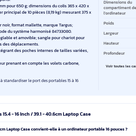
n maintenant ordinateur et accessoires bien ordonnés.
Ty
usages nomades en entreprise tout en restant simple à
Co
rdinateurs portables de 15 à 16 pouces (39,1 à 40,6 cm),
pr
 pouces et une taille maximale de 16 pouces.
Ma
etonné de 370 x 40 x 310 mm dédié à l’ordinateur pour
s transports.
Di
 x 90 mm pour 650 g; dimensions du colis 365 x 420 x
co
 casier principal de 10 pièces (8,19 kg) mesurant 375 x
l'
lette.
Po
lyester noir, format mallette, marque Targus;
31703, code du système harmonisé 84733080.
La
rée réglable et amovible; sangle pour chariot pour
Ha
ettes lors des déplacements.
pée intégrant des poches internes de tailles variées,
Pr
indicateur prenant en compte les volets carbone,
V
biles et à standardiser le port des portables 15 à 16