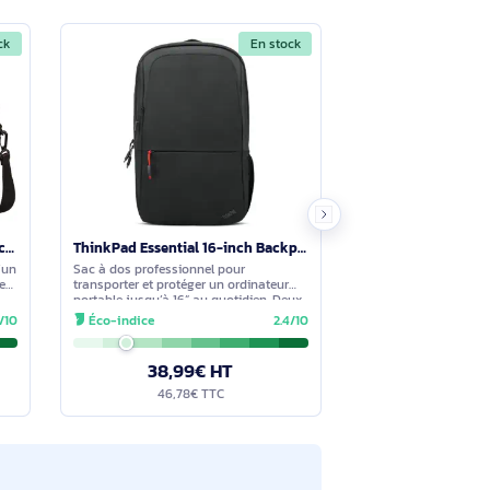
Voir moins
cessibles, pour organiser clairement vos
nateur ?
Voir moins
 mm et largeur 90 mm.
En stock
En stock