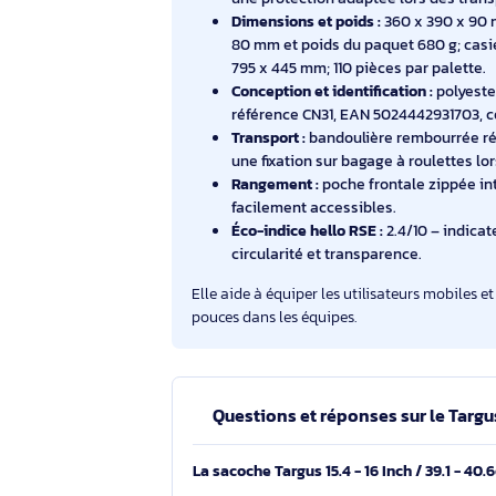
bureaux, réunions et déplacements, e
Son format s’intègre facilement aux 
déployer.
Compatibilité PC :
adaptée aux o
avec une taille minimale de 15
Compartiment PC :
espace moll
une protection adaptée lors de
Dimensions et poids :
360 x 390
80 mm et poids du paquet 680 g;
795 x 445 mm; 110 pièces par pa
Conception et identification :
po
référence CN31, EAN 50244429
Transport :
bandoulière rembour
une fixation sur bagage à roul
Rangement :
poche frontale zip
facilement accessibles.
Éco-indice hello RSE :
2.4/10 – 
circularité et transparence.
Elle aide à équiper les utilisateurs mo