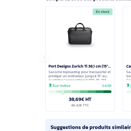
Que permet d’organiser la poche front
Le compartiment frontal à fermeture 
essentiels.
Quelles sont les dimensions et le po
La mallette pèse 650 g. Ses dimens
Comparez avec des produits s
En stock