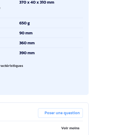
pe d'étui
Malette
uleur principale du
Noir
oduit
tériel
Polyester
mensions du
370 x 40 x 310 mm
mpartiment de
ordinateur
ids
650 g
rgeur
90 mm
uteur
360 mm
ofondeur
390 mm
oir toutes les caractéristiques