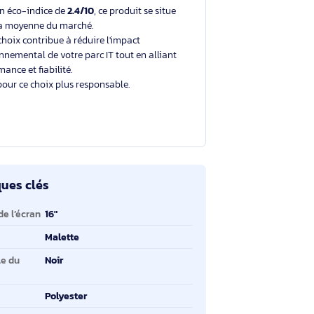
Un choix éclairé et plus durable
Avec un éco-indice de
2.4/10
, ce produit se situe
dans la moyenne du marché.
Votre choix contribue à réduire l'impact
environnemental de votre parc IT tout en alliant
performance et fiabilité.
Merci pour ce choix plus responsable.
ractéristiques clés
ractéristiques clés
ille maximale de l’écran
16"