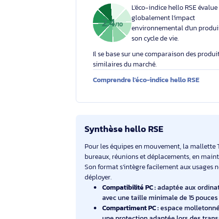
Votre engagement respons
Éco-indice hello RSE
L'éco-indice hello RSE
globalement l'impact
2.4
/10
environnemental d'un
son cycle de vie.
Il se base sur une comparaison des 
similaires du marché.
Comprendre l'éco-indice hello RS
Synthèse hello RSE
Pour les équipes en mouvement, la ma