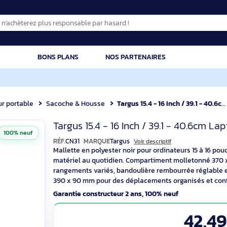
CATION
BONS PLANS
NOS PARTENAIRES
dinateur portable
Sacoche & Housse
Targus 15.4 - 16 Inch / 39.1 -
Targus CN31 Malle
Targus 15.4 - 16 Inch / 39.1 
100% neuf
RÉF.
CN31
MARQUE
Targus
Voir descriptif
Mallette en polyester noir pour ordinate
matériel au quotidien. Compartiment mo
rangements variés, bandoulière rembourr
390 x 90 mm pour des déplacements orga
Garantie constructeur 2 ans, 100% neuf