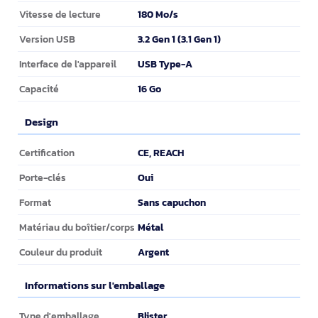
180 Mo/s
Vitesse de lecture
3.2 Gen 1 (3.1 Gen 1)
Version USB
USB Type-A
Interface de l'appareil
16 Go
Capacité
Design
Design
CE, REACH
Certification
Oui
Porte-clés
Sans capuchon
Format
Métal
Matériau du boîtier/corps
Argent
Couleur du produit
Informations sur l'emballage
Informations sur l'emballage
Blister
Type d'emballage