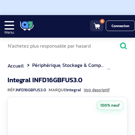
0
Connexion
Menu
Périphérique, Stockage & Composant
Clé USB
Accueil
INFD16GBFUS3.0
Integral INFD16GBFUS3.0
RÉF.
INFD16GBFUS3.0
MARQUE
Integral
Voir descriptif
100% neuf