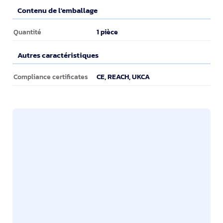
Contenu de l'emballage
Contenu de l'emballage
1 pièce
Quantité
Autres caractéristiques
Autres caractéristiques
CE, REACH, UKCA
Compliance certificates