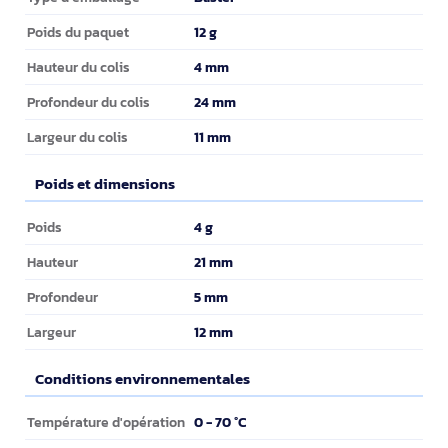
12 g
Poids du paquet
4 mm
Hauteur du colis
24 mm
Profondeur du colis
11 mm
Largeur du colis
Poids et dimensions
Poids et dimensions
4 g
Poids
21 mm
Hauteur
5 mm
Profondeur
12 mm
Largeur
Conditions environnementales
Conditions environnementales
0 - 70 °C
Température d'opération