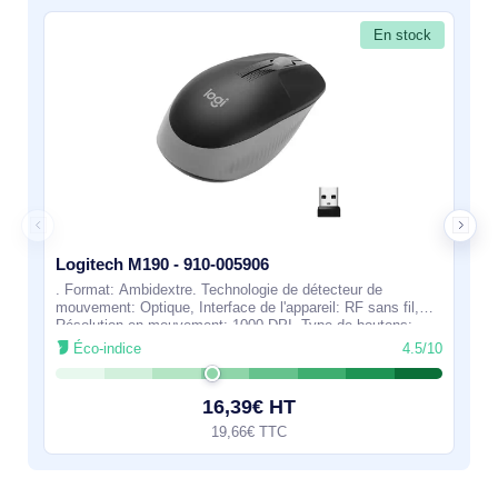
En stock
Logitech M190 - 910-005906
. Format: Ambidextre. Technologie de détecteur de
mouvement: Optique, Interface de l'appareil: RF sans fil,
Résolution en mouvement: 1000 DPI, Type de boutons:
Boutons poussoirs, Quantité de boutons
Éco-indice
4.5/10
16,39€ HT
19,66€ TTC