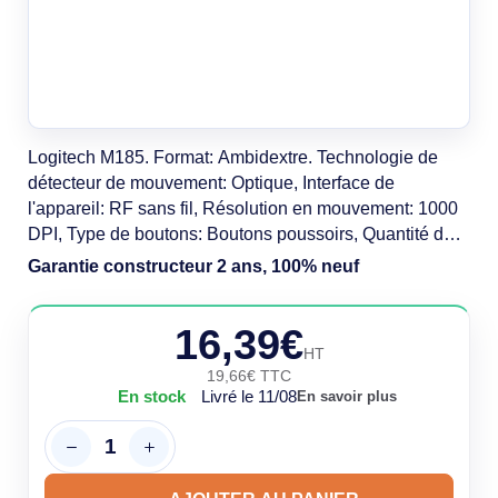
Logitech M185. Format: Ambidextre. Technologie de
détecteur de mouvement: Optique, Interface de
l'appareil: RF sans fil, Résolution en mouvement: 1000
DPI, Type de boutons: Boutons poussoirs, Quantité de
boutons programmables: 3, Type Scroll: Roue. Source
Garantie constructeur 2 ans, 100% neuf
d'alimentation: Piles. Couleur du produit: Gris
16,39€
HT
19,66€ TTC
En stock
Livré le 11/08
En savoir plus