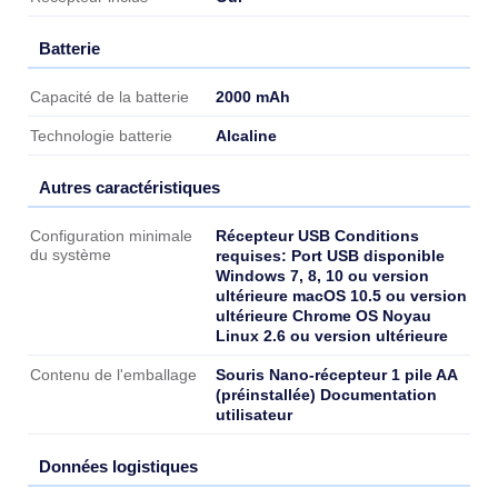
Batterie
Batterie
2000 mAh
Capacité de la batterie
Alcaline
Technologie batterie
Autres caractéristiques
Autres caractéristiques
Récepteur USB Conditions
Configuration minimale
du système
requises: Port USB disponible
Windows 7, 8, 10 ou version
ultérieure macOS 10.5 ou version
ultérieure Chrome OS Noyau
Linux 2.6 ou version ultérieure
Souris Nano-récepteur 1 pile AA
Contenu de l'emballage
(préinstallée) Documentation
utilisateur
Données logistiques