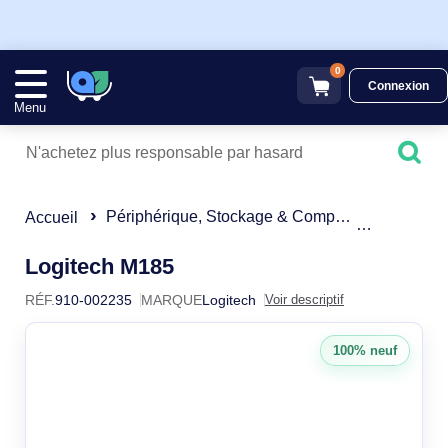
0
Connexion
Menu
Périphérique, Stockage & Composant
Souris
Accueil
910-002235
Logitech M185
RÉF.
910-002235
MARQUE
Logitech
Voir descriptif
100% neuf