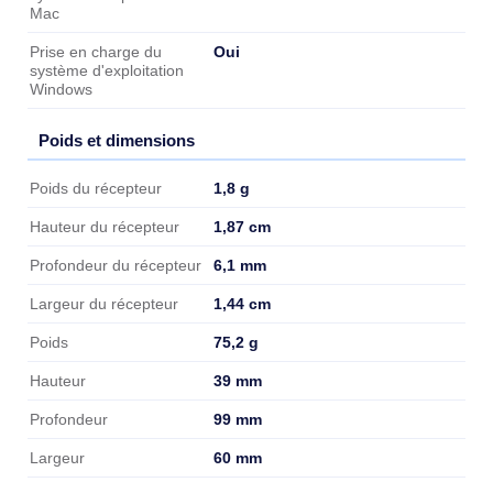
Mac
Oui
Prise en charge du
système d'exploitation
Windows
Poids et dimensions
Poids et dimensions
1,8 g
Poids du récepteur
1,87 cm
Hauteur du récepteur
6,1 mm
Profondeur du récepteur
1,44 cm
Largeur du récepteur
75,2 g
Poids
39 mm
Hauteur
99 mm
Profondeur
60 mm
Largeur