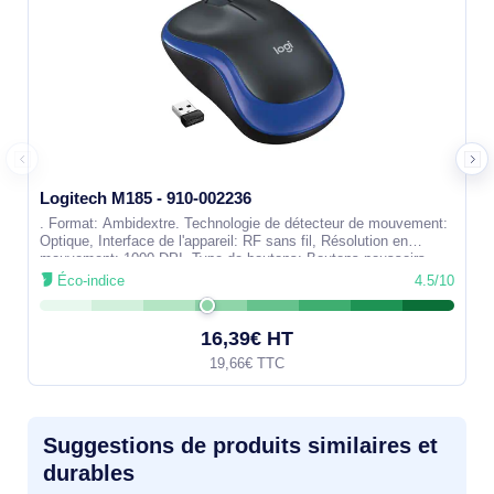
Logitech M185 - 910-002236
. Format: Ambidextre. Technologie de détecteur de mouvement:
Optique, Interface de l'appareil: RF sans fil, Résolution en
mouvement: 1000 DPI, Type de boutons: Boutons poussoirs,
Quantité de boutons
Éco-indice
4.5/10
16,39€ HT
19,66€ TTC
Suggestions de produits similaires et
durables