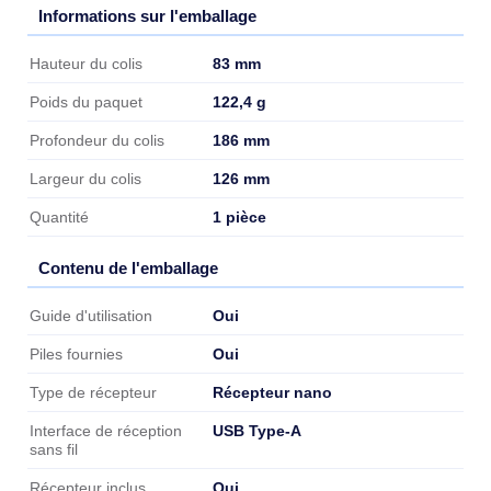
Informations sur l'emballage
Informations sur l'emballage
83 mm
Hauteur du colis
122,4 g
Poids du paquet
186 mm
Profondeur du colis
126 mm
Largeur du colis
1 pièce
Quantité
Contenu de l'emballage
Contenu de l'emballage
Oui
Guide d'utilisation
Oui
Piles fournies
Récepteur nano
Type de récepteur
USB Type-A
Interface de réception
sans fil
Oui
Récepteur inclus