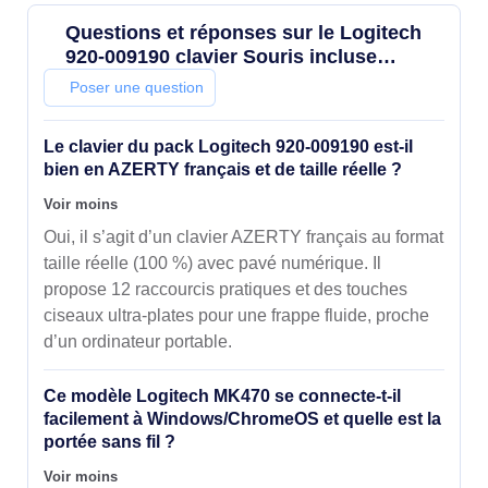
Questions et réponses sur le Logitech
920-009190 clavier Souris incluse
Universel RF sans fil AZERTY Français
Poser une question
Graphite
Le clavier du pack Logitech 920-009190 est-il
bien en AZERTY français et de taille réelle ?
Voir moins
Oui, il s’agit d’un clavier AZERTY français au format
taille réelle (100 %) avec pavé numérique. Il
propose 12 raccourcis pratiques et des touches
ciseaux ultra-plates pour une frappe fluide, proche
d’un ordinateur portable.
Ce modèle Logitech MK470 se connecte-t-il
facilement à Windows/ChromeOS et quelle est la
portée sans fil ?
Voir moins