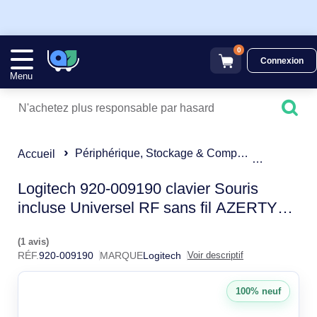
0
Connexion
Menu
Périphérique, Stockage & Composant
Pack Clav
Accueil
Logitech MK470 Pack Clav
Logitech 920-009190 clavier Souris
incluse Universel RF sans fil AZERTY
Français Graphite
(1 avis)
RÉF.
920-009190
MARQUE
Logitech
Voir descriptif
100% neuf