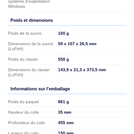
système d'exploitation
Windows
Poids et dimensions
Poids et dimensions
100 g
Poids de la souris
59 x 107 x 26,5 mm
Dimensions de la souris
(LxPxH)
558 g
Poids du clavier
143,9 x 21,3 x 373,5 mm
Dimensions du clavier
(LxPxH)
Informations sur l'emballage
Informations sur l'emballage
861 g
Poids du paquet
35 mm
Hauteur du colis
455 mm
Profondeur du colis
150 mm
Largeur du colis