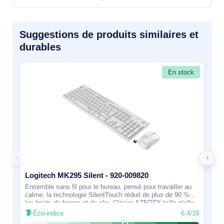
Suggestions de produits similaires et
durables
En stock
Logitech MK295 Silent - 920-009820
Ensemble sans fil pour le bureau, pensé pour travailler au
calme: la technologie SilentTouch réduit de plus de 90 %
les bruits de frappe et de clic. Clavier AZERTY taille réelle
avec pavé numérique
Éco-indice
6.4/10