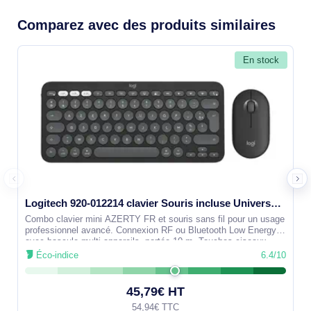
Comparez avec des produits similaires
En stock
Logitech 920-012214 clavier Souris incluse Universel RF sans fil + Bluetooth AZERTY Français Graphit
Combo clavier mini AZERTY FR et souris sans fil pour un usage
professionnel avancé. Connexion RF ou Bluetooth Low Energy
avec bascule multi-appareils, portée 10 m. Touches ciseaux
profil bas à frappe
Éco-indice
6.4/10
45,79€ HT
54,94€ TTC