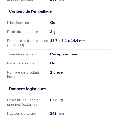
Contenu de l'emballage
Contenu de l'emballage
Oui
Piles fournies
2 g
Poids du récepteur
18,7 x 6,1 x 14,4 mm
Dimensions du récepteur
(L x P x H)
Récepteur nano
Type de récepteur
Oui
Récepteur inclus
1 pièce
Nombre de produits
inclus
Données logistiques
Données logistiques
6,98 kg
Poids brut du casier
principal (externe)
242 mm
Hauteur du casier