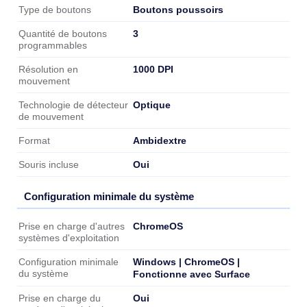
Boutons poussoirs
Type de boutons
3
Quantité de boutons
programmables
1000 DPI
Résolution en
mouvement
Optique
Technologie de détecteur
de mouvement
Ambidextre
Format
Oui
Souris incluse
Configuration minimale du système
Configuration minimale du système
ChromeOS
Prise en charge d'autres
systèmes d'exploitation
Windows | ChromeOS |
Configuration minimale
du système
Fonctionne avec Surface
Oui
Prise en charge du