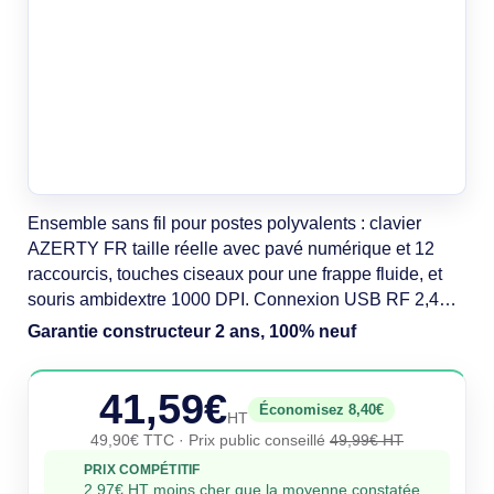
Ensemble sans fil pour postes polyvalents : clavier
AZERTY FR taille réelle avec pavé numérique et 12
raccourcis, touches ciseaux pour une frappe fluide, et
souris ambidextre 1000 DPI. Connexion USB RF 2,4
GHz (portée 10 m). Design compact graphite pour
Garantie constructeur 2 ans, 100% neuf
gagner de la place. Récepteur nano USB inclus.
Autonomie longue durée: clavier 36 mois, souris 18
41,59€
mois.
Économisez 8,40€
HT
49,90€ TTC
· Prix public conseillé
49,99€ HT
PRIX COMPÉTITIF
2,97€ HT moins cher que la moyenne constatée