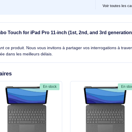
cl
La
Te
co
Di
Po
V
e Combo Touch for iPad Pro 11-inch (1st, 2nd, and 3r
cernant ce produit. Nous vous invitons à partager vos interroga
détaillée dans les meilleurs délais.