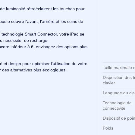
Ca
o 11 pouces est un étui clavier innovant qui allie
Co
'un grand trackpad Click Anywhere et de quatre modes
Co
açon d'utiliser votre iPad.
de quatre fonctions : taper, dessiner, visionner et lire
.
ackpad Click Anywhere vous permet d'effectuer des
é.
veaux de luminosité rétroéclairent les touches pour
ue robuste couvre l'avant, l'arrière et les coins de
ptimale.
ce à la technologie Smart Connector, votre iPad se
ée sans nécessiter de recharge.
t a un score inférieur à 6, envisagez des options plus
nnalité et design pour optimiser l'utilisation de votre
Ta
onsidérer des alternatives plus écologiques.
Di