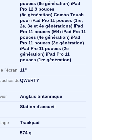
ractéristiques clés
mpatibilité de marque
Apple
mpatibilité
Combo Touch pour iPad Pro
13 pouces (M4) et iPad Pro
12,9 pouces (5e et 6e
générations) iPad Pro 13
pouces (M4) iPad Pro 12,9
pouces (6e génération) iPad
Pro 12,9 pouces
(5e génération) Combo Touch
pour iPad Pro 11 pouces (1re,
2e, 3e et 4e générations) iPad
Pro 11 pouces (M4) iPad Pro 11
pouces (4e génération) iPad
Pro 11 pouces (3e génération)
iPad Pro 11 pouces (2e
génération) iPad Pro 11
pouces (1re génération)
ille maximale de l’écran
11"
sposition des touches du
QWERTY