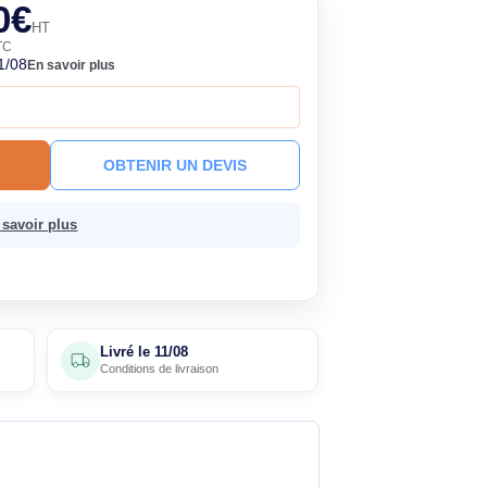
euf
252,90€
HT
303,48€ TTC
ock
Livré le 11/08
En savoir plus
à ce prix !
R AU PANIER
OBTENIR UN DEVIS
 sans frais.
En savoir plus
5 avis
Livré le
11/08
clients
Conditions de livraison