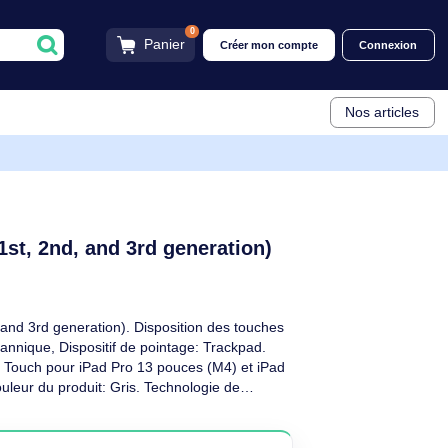
0
Panier
Créer mon compt
920
11-inch (1st, 2nd, and 3rd generation)
scriptif
ch (1st, 2nd, and 3rd generation). Disposition des touches
: Anglais britannique, Dispositif de pointage: Trackpad.
ibilité: Combo Touch pour iPad Pro 13 pouces (M4) et iPad
Pad Pro..., Couleur du produit: Gris. Technologie de