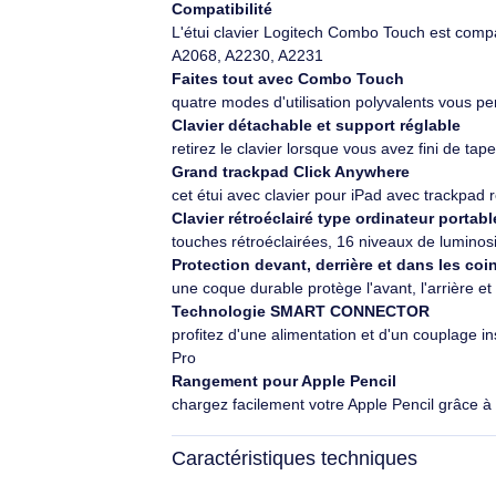
234,90€ HT
281,88€ TTC
Description
Marque
Logitech
Logitech Combo Touch for iPad Pro 1
Ce n’est pas un ordinateur portable. C’
polyvalent doté d'un grand trackpad Cli
en toute sécurité dans un étui durable 
niveaux de luminosité, et profitez d'un
hauteur de son esthétisme grâce à son d
Compatibilité
L'étui clavier Logitech Combo Touch e
A2068, A2230, A2231
Faites tout avec Combo Touch