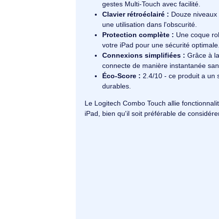
Le Logitech Combo Touch pour iPad Pr
polyvalence et protection. Équipé d
pratiques, cet accessoire change la f
Modes d'utilisation :
Profitez 
sans retirer votre iPad de l'étui
Trackpad réactif :
Un grand tr
gestes Multi-Touch avec facilit
Clavier rétroéclairé :
Douze ni
une utilisation dans l'obscurité.
Protection complète :
Une coq
votre iPad pour une sécurité o
Connexions simplifiées :
Grâ
connecte de manière instantan
Éco-Score :
2.4/10 - ce produi
durables.
Le Logitech Combo Touch allie fonctio
iPad, bien qu'il soit préférable de c