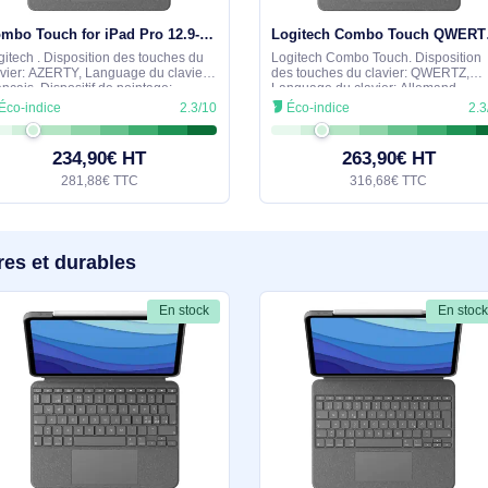
similaires
En stock
Combo Touch for iPad Pro 12.9-inch (5th generation) - 920-010210
Logitech . Disposition des touches du
Logitech Combo Tou
clavier: AZERTY, Language du clavier:
des touches du cla
Français, Dispositif de pointage:
Language du clavie
Trackpad. Compatibilité de marque:
Dispositif de pointa
Éco-indice
2.3/10
Éco-indice
Apple, Compatibilité: Combo Touch
Compatibilité de ma
pour iPad Pro 13
Compatibilité: Com
234,90€ HT
263,9
281,88€ TTC
316,6