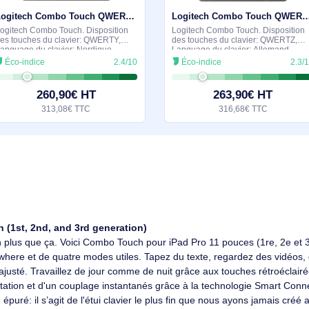
milaires et durables
En stock
Logitech Combo Touch QWERTY Nordique Smart Connector Gris - 920-010147
Logitech Combo Touch. Disposition
Logitech Combo Tou
des touches du clavier: QWERTY,
des touches du cla
Language du clavier: Nordique,
Language du clavie
Dispositif de pointage: Trackpad.
Dispositif de pointa
Éco-indice
2.4/10
Éco-indice
Compatibilité de marque: Apple,
Compatibilité de ma
Compatibilité: Combo Touch pour
Compatibilité: Com
iPad
iPad