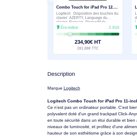
Suggestions de produits si
En stock
Combo Touch for iPad Pro 12.9-inch (5th generation) - 920-010210
Logitech . Disposition des touches du
clavier: AZERTY, Language du
clavier: Français, Dispositif de
pointage: Trackpad. Compatibilité de
Éco-indice
2.3/10
marque: Apple, Compatibilité: Combo
Touch pour iPad Pro 13