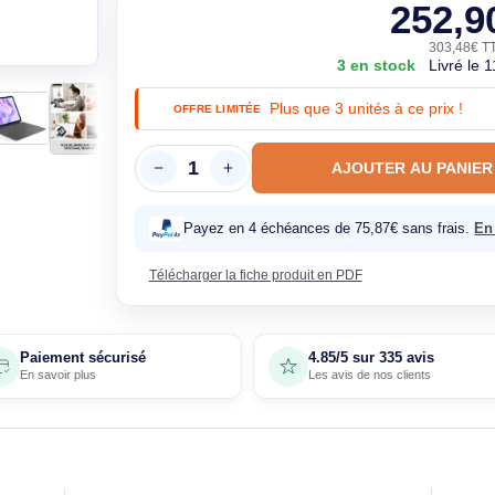
connectivité:
Garantie constructeur 2 ans, 100% n
3 en st
Plus que 3 unités 
OFFRE LIMITÉE
AJOUTE
Payez en 4 échéances de 75,87€
Télécharger la fiche produit en PDF
Paiement sécurisé
4.85/5 sur 33
En savoir plus
Les avis de nos 