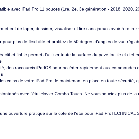
260,90€ HT
263,9
313,08€ TTC
316,68
1-inch (1st, 2nd, and 3rd generation)
est bien plus que ça. Voici Combo Touch pour iPad Pro 11 pouces
ck-Anywhere et de quatre modes utiles. Tapez du texte, regardez
et bien ajusté. Travaillez de jour comme de nuit grâce aux touch
e alimentation et d'un couplage instantanés grâce à la technologi
esign épuré: il s’agit de l'étui clavier le plus fin que nous ayo
st compatible avec iPad Pro 11 pouces (1re, 2e, 3e génération 