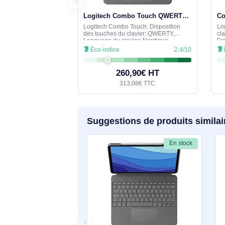
Comparez avec des produits 
En stock
Logitech Combo Touch QWERTY Nordique Smart Connector Gris - 920-010147
Logitech Combo Touch. Disposition
des touches du clavier: QWERTY,
Language du clavier: Nordique,
Dispositif de pointage: Trackpad.
Éco-indice
2.4/10
Compatibilité de marque: Apple,
Compatibilité: Combo Touch pour iPad
260,90€ HT
313,08€ TTC