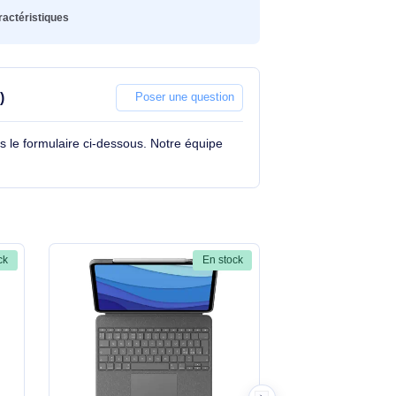
avier
nguage du clavier
Anglais britannique
chnologie de
Station d'accueil
nnectivité
spositif de pointage
Trackpad
ids
574 g
oir toutes les caractéristiques
d generation)
Poser une question
tions à travers le formulaire ci-dessous. Notre équipe