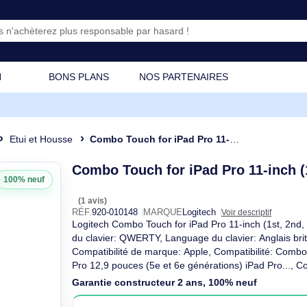
CATION
BONS PLANS
NOS PARTENAIRES
blette
Etui et Housse
Combo Touch for iPad Pro 11-inch (1st, 2nd, and 3rd generation)
Combo Touch for iPad Pro 
100% neuf
(1 avis)
RÉF.
920-010148
MARQUE
Logitech
Voir de
Logitech Combo Touch for iPad Pro 11-in
du clavier: QWERTY, Language du clavier
Compatibilité de marque: Apple, Compat
Pro 12,9 pouces (5e et 6e générations) i