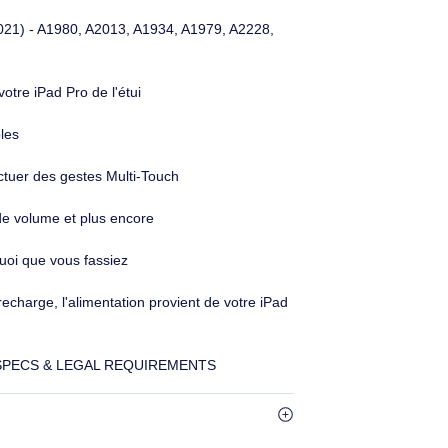
0€ HT
298,90€ HT
€ TTC
358,68€ TTC
 (1re, 2e et 3e générations), un étui clavier incroyablement
 des vidéos, dessinez et lisez tout en protégeant votre iPad
es rétroéclairées à réglage automatique, qui offrent 16
e Smart Connector. L’iPad Pro dispose enfin d’un étui à la
ns jamais créé avec un trackpad.
- 2018, 2020, 2021) - A1980, A2013, A1934, A1979, A2228,