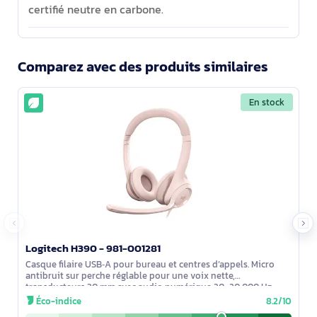
certifié neutre en carbone.
Comparez avec des produits similaires
En stock
Logitech H390 - 981-001281
Casque filaire USB‑A pour bureau et centres d’appels. Micro
antibruit sur perche réglable pour une voix nette,
transducteurs 30 mm avec audio numérique 20–20 000 Hz.
Commandes intégrées (volume
Éco-indice
8.2/10