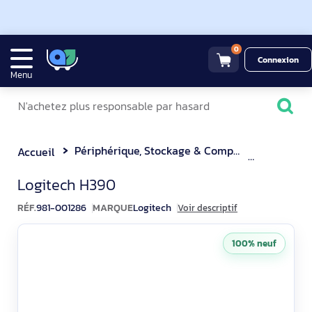
0
Connexion
Menu
Périphérique, Stockage & Composant
Casque M
Accueil
Logitech H390 Casque Micro
Logitech H390
RÉF.
981-001286
MARQUE
Logitech
Voir descriptif
100% neuf