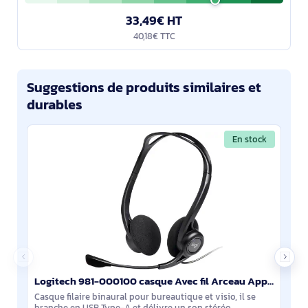
33,49€ HT
40,18€ TTC
Suggestions de produits similaires et
durables
En stock
Logitech 981-000100 casque Avec fil Arceau Appels/Musique USB Type-A Noir
Casque filaire binaural pour bureautique et visio, il se
branche en USB Type-A et délivre un son stéréo