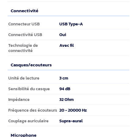
Connectivité
Connectivité
USB Type-A
Connecteur USB
Oui
Connectivité USB
Avec fil
Technologie de
connectivité
Casques/ecouteurs
Casques/ecouteurs
3 cm
Unité de lecture
94 dB
Sensibilité du casque
32 Ohm
Impédance
20 - 20000 Hz
Fréquence des écouteurs
Supra-aural
Couplage auriculaire
Microphone