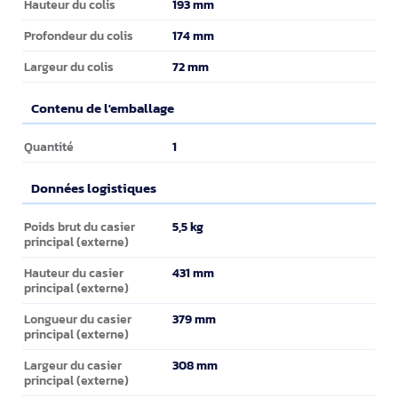
193 mm
Hauteur du colis
174 mm
Profondeur du colis
72 mm
Largeur du colis
Contenu de l'emballage
Contenu de l'emballage
1
Quantité
Données logistiques
Données logistiques
5,5 kg
Poids brut du casier
principal (externe)
431 mm
Hauteur du casier
principal (externe)
379 mm
Longueur du casier
principal (externe)
308 mm
Largeur du casier
principal (externe)