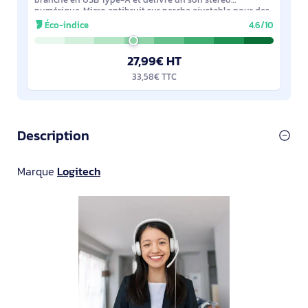
numérique. Micro antibruit sur perche ajustable pour des
échanges nets, commandes intégrées
Éco-indice
4.6/10
27,99€ HT
33,58€ TTC
Description
Marque
Logitech