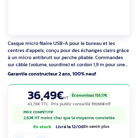
Casque micro filaire USB-A pour le bureau et les
centres d’appels, conçu pour des échanges clairs grâce
à un micro antibruit sur perche pliable. Commandes
sur câble (volume, sourdine) et cordon 1,9 m pour une
gestion aisée des appels. Transducteurs 30 mm et
Garantie constructeur 2 ans, 100% neuf
arceau ajustable avec coussinets pivotants. 23 % de
plastique recyclé, emballage FSC, certifié neutre en
36,49€
carbone.
Économisez 155,17€
HT
43,78€ TTC
· Prix public conseillé
191,66€ HT
PRIX COMPÉTITIF
2,63€ HT moins cher que la moyenne constatée
En stock
Livré le 12/08
En savoir plus