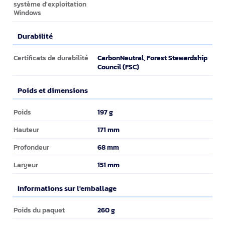
système d'exploitation
Windows
Durabilité
Durabilité
CarbonNeutral, Forest Stewardship
Certificats de durabilité
Council (FSC)
Poids et dimensions
Poids et dimensions
197 g
Poids
171 mm
Hauteur
68 mm
Profondeur
151 mm
Largeur
Informations sur l'emballage
Informations sur l'emballage
260 g
Poids du paquet