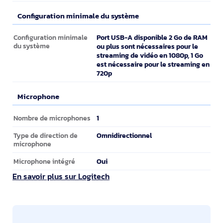
Configuration minimale du système
Configuration minimale du système
Port USB-A disponible 2 Go de RAM
Configuration minimale
du système
ou plus sont nécessaires pour le
streaming de vidéo en 1080p, 1 Go
est nécessaire pour le streaming en
720p
Microphone
Microphone
1
Nombre de microphones
Omnidirectionnel
Type de direction de
microphone
Oui
Microphone intégré
En savoir plus sur Logitech