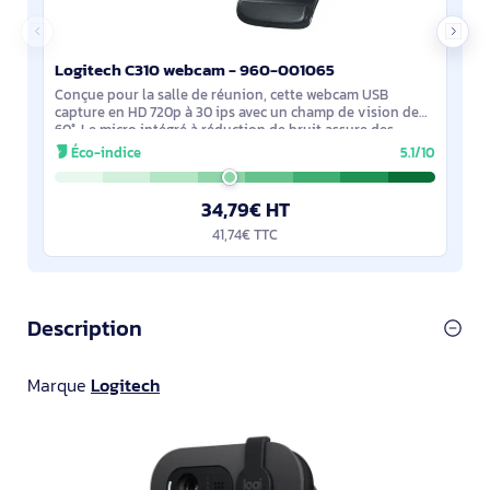
Logitech C310 webcam - 960-001065
Conçue pour la salle de réunion, cette webcam USB
capture en HD 720p à 30 ips avec un champ de vision de
60°. Le micro intégré à réduction de bruit assure des
échanges clairs. Le centrage des visages
Éco-indice
5.1/10
34,79€ HT
41,74€ TTC
Description
Marque
Logitech