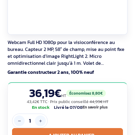
Webcam Full HD 1080p pour la visioconférence au
bureau. Capteur 2 MP, 58° de champ, mise au point fixe
et optimisation d’image RightLight 2. Micro
omnidirectionnel clair jusqu’à 1 m. Volet de
confidentialité coulissant. Connexion USB‑A plug and
Garantie constructeur 2 ans, 100% neuf
play compatible Windows/macOS. Vidéo jusqu’à 30 ips,
en 720p ou 1080p. Plastiques recyclés 77 % et
36,19€
emballage FSC.
Économisez 8,80€
HT
43,42€ TTC
· Prix public conseillé
44,99€ HT
En stock
Livré le 07/08
En savoir plus