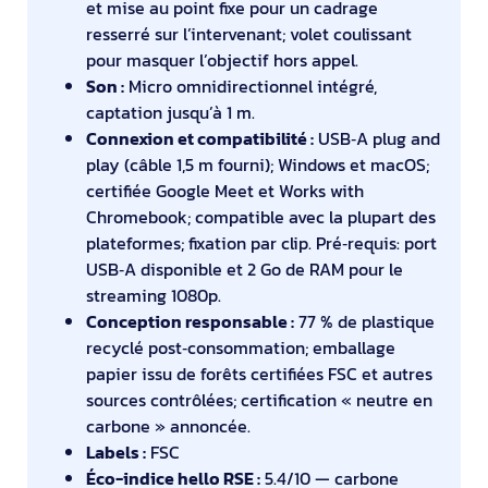
et mise au point fixe pour un cadrage
resserré sur l’intervenant; volet coulissant
pour masquer l’objectif hors appel.
Son :
Micro omnidirectionnel intégré,
captation jusqu’à 1 m.
Connexion et compatibilité :
USB‑A plug and
play (câble 1,5 m fourni); Windows et macOS;
certifiée Google Meet et Works with
Chromebook; compatible avec la plupart des
plateformes; fixation par clip. Pré‑requis: port
USB‑A disponible et 2 Go de RAM pour le
streaming 1080p.
Conception responsable :
77 % de plastique
recyclé post‑consommation; emballage
papier issu de forêts certifiées FSC et autres
sources contrôlées; certification « neutre en
carbone » annoncée.
Labels :
FSC
Éco-indice hello RSE :
5.4/10 — carbone