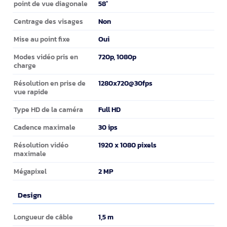
58°
point de vue diagonale
Non
Centrage des visages
Oui
Mise au point fixe
720p, 1080p
Modes vidéo pris en
charge
1280x720@30fps
Résolution en prise de
vue rapide
Full HD
Type HD de la caméra
30 ips
Cadence maximale
1920 x 1080 pixels
Résolution vidéo
maximale
2 MP
Mégapixel
Design
Design
1,5 m
Longueur de câble