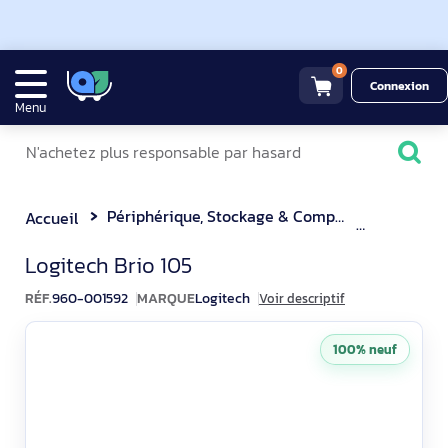
0
Connexion
Menu
Périphérique, Stockage & Composant
Webcam
Accueil
Logitech Brio 105 Webcam F
Logitech Brio 105
RÉF.
960-001592
MARQUE
Logitech
Voir descriptif
100% neuf