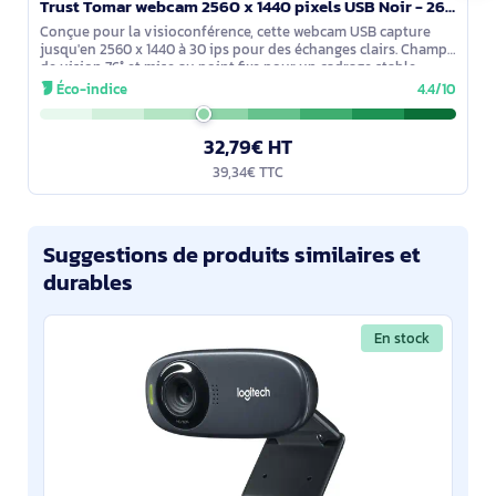
Trust Tomar webcam 2560 x 1440 pixels USB Noir - 26141
Conçue pour la visioconférence, cette webcam USB capture
jusqu'en 2560 x 1440 à 30 ips pour des échanges clairs. Champ
de vision 76° et mise au point fixe pour un cadrage stable,
micro intégré. Plug
Éco-indice
4.4/10
32,79€ HT
39,34€ TTC
Suggestions de produits similaires et
durables
En stock