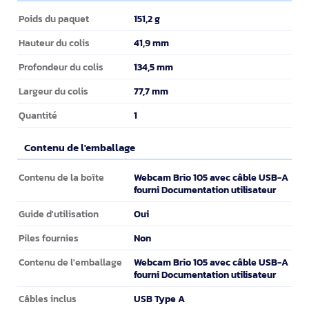
Informations sur l'emballage
151,2 g
Poids du paquet
41,9 mm
Hauteur du colis
134,5 mm
Profondeur du colis
77,7 mm
Largeur du colis
1
Quantité
Contenu de l'emballage
Contenu de l'emballage
Webcam Brio 105 avec câble USB-A
Contenu de la boîte
fourni Documentation utilisateur
Oui
Guide d'utilisation
Non
Piles fournies
Webcam Brio 105 avec câble USB-A
Contenu de l'emballage
fourni Documentation utilisateur
USB Type A
Câbles inclus