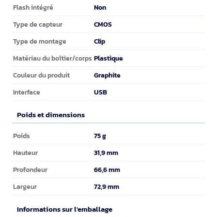
Non
Flash intégré
CMOS
Type de capteur
Clip
Type de montage
Plastique
Matériau du boîtier/corps
Graphite
Couleur du produit
USB
Interface
Poids et dimensions
Poids et dimensions
75 g
Poids
31,9 mm
Hauteur
66,6 mm
Profondeur
72,9 mm
Largeur
Informations sur l'emballage