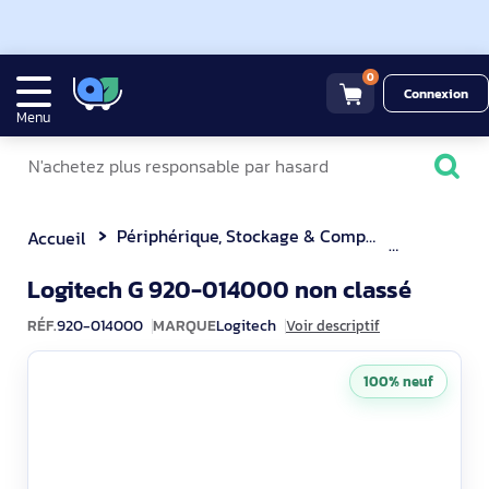
0
Connexion
Menu
Périphérique, Stockage & Composant
Clavier
Accueil
920-0
Logitech G 920-014000 non classé
RÉF.
920-014000
MARQUE
Logitech
Voir descriptif
100% neuf