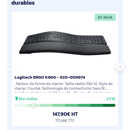
durables
En stock
Logitech ERGO K860 - 920-009874
. Facteur de forme du clavier: Taille réelle (100 %). Style de
clavier: Courbé. Technologie de connectivité: Sans fil,
Interface de l'appareil: RF sans fil + Bluetooth, Interrupteur
à clé de clavier:
Éco-indice
2.1/10
147,90€ HT
177,48€ TTC