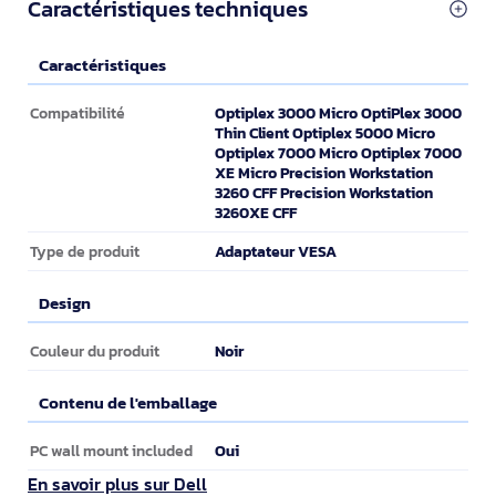
Caractéristiques techniques
Caractéristiques
Caractéristiques
Optiplex 3000 Micro OptiPlex 3000
Compatibilité
Thin Client Optiplex 5000 Micro
Optiplex 7000 Micro Optiplex 7000
XE Micro Precision Workstation
3260 CFF Precision Workstation
3260XE CFF
Adaptateur VESA
Type de produit
Design
Design
Noir
Couleur du produit
Contenu de l'emballage
Contenu de l'emballage
Oui
PC wall mount included
En savoir plus sur Dell