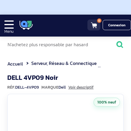
0
Connexion
Menu
Serveur, Réseau & Connectique
Rack et Arm
Accueil
DELL-4VP09
DELL 4VP09 Noir
RÉF.
DELL-4VP09
MARQUE
Dell
Voir descriptif
100% neuf