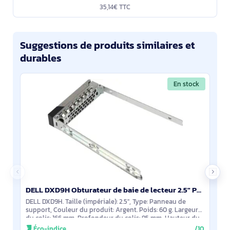
35,14€ TTC
Suggestions de produits similaires et
durables
En stock
DELL DXD9H Obturateur de baie de lecteur 2.5" Panneau de support Argent
DELL DXD9H. Taille (impériale): 2.5", Type: Panneau de
support, Couleur du produit: Argent. Poids: 60 g. Largeur
du colis: 166 mm, Profondeur du colis: 95 mm, Hauteur du
colis: 25 mm
Éco-indice
/10