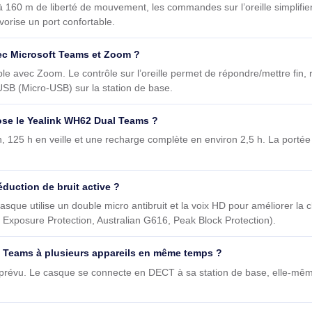
 le Casque Yealink WH62 Dual Teams
ms convient-il pour un bureau ou un centre d’appels ?
appels, ce modèle binaural supra-aural offre la voix HD et un d
jusqu’à 160 m de liberté de mouvement, les commandes sur l’orei
cuir favorise un port confortable.
ible avec Microsoft Teams et Zoom ?
et utilisable avec Zoom. Le contrôle sur l’oreille permet de répon
ay via USB (Micro‑USB) sur la station de base.
e propose le Yealink WH62 Dual Teams ?
sation, 125 h en veille et une recharge complète en environ 2,5