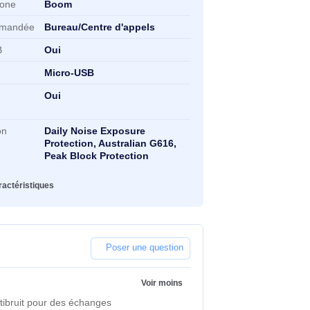
nnectivité
pe de casque
Binaural
yle de casque portable
Arceau
uplage auriculaire
Supra-aural
pe de microphone
Boom
ilisation recommandée
Bureau/Centre d'appels
nnectivité USB
Oui
nnecteur USB
Micro-USB
sactivation du
Oui
crophone
aring protection
Daily Noise Exposure
chnologies
Protection, Australian G616,
Peak Block Protection
oir toutes les caractéristiques