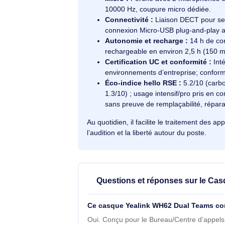
accompagne les échanges continus, 
d’accueil garde le poste prêt entre 
pour les longues plages d’utilisation.
Qualité et sécurité audio :
Tr
8000 Hz; impédance 32 Ohm; pr
G616, Peak Block Protection.
Micro :
Perche avec 2 microph
10000 Hz, coupure micro dédi
Connectivité :
Liaison DECT p
connexion Micro‑USB plug‑and
Autonomie et recharge :
14 h
rechargeable en environ 2,5 h
Certification UC et conformit
environnements d’entreprise; 
Éco-indice hello RSE :
5.2/10
1.3/10) ; usage intensif/pro pri
sans preuve de remplaçabilité,
Au quotidien, il facilite le traitemen
l’audition et la liberté autour du post