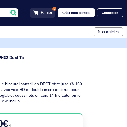
0
Panier
Créer mon compt
ue Yealink WH62 Dual Teams
al Teams Casque DECT Bin
 Teams
tif
ppels, ce casque binaural sans fil en DECT offre jusqu’à 160
 Certifié Teams, avec voix HD et double micro antibruit pour
lle, arceau réglable, coussinets en cuir, 14 h d’autonomie
ement et câble USB inclus.
euf