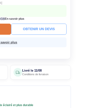
252,90€
HT
303,48€ TTC
nne constatée
ck
Livré le 11/08
En savoir plus
R AU PANIER
OBTENIR UN DEVIS
 sans frais.
En savoir plus
5 avis
Livré le
11/08
clients
Conditions de livraison