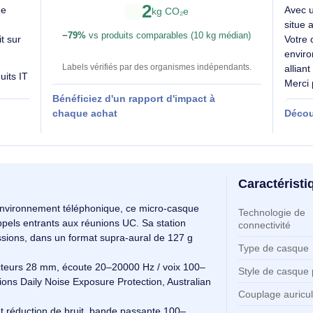
able
Des labels exigeants pour un impact maîtrisé
2
SE évalue
kg CO₂e
−79%
vs produits comparables (10 kg médian
 produit sur
Labels vérifiés par des organismes indépendants
es produits IT
Bénéficiez d'un rapport d'impact à
 RSE
chaque achat
Ca
Ca
ls en environnement téléphonique, ce micro‑casque
Te