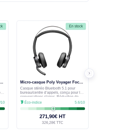
Voir moins
améliorer la clarté des appels. Il intègre
tion).
Voir moins
base, elle-même reliée à l’équipement en
En stock
En stock