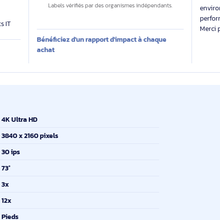
Des labels exigeants pour un impact maîtrisé
 évalue
Impact carbone inconnu
 produit sur
Labels vérifiés par des organismes indépendants.
produits IT
Bénéficiez d'un rapport d'impact à chaque
E
achat
4K Ultra HD
3840 x 2160 pixels
30 ips