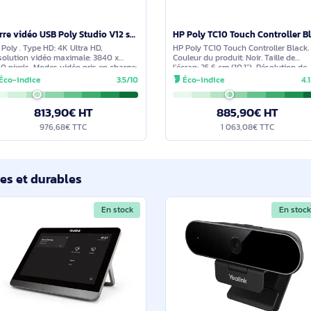
En stock
Barre vidéo USB Poly Studio V12 sans module d’alimentation - A9DD8AA#ABB
HP Poly . Type HD: 4K Ultra HD,
HP Poly TC10 Touch C
Résolution vidéo maximale: 3840 x
Couleur du produit: N
2160 pixels, Modes vidéo pris en charge:
l'écran: 25,6 cm (10.1
720p, 1080p, 2160p. Zoom numérique:
l'écran: 1280 x 800 p
Éco-indice
3.5/10
Éco-indice
5x. Wifi, Bluetooth. Type de montage:
source d'alimentatio
Clip, Couleur du
mm,
813,90€ HT
885,9
976,68€ TTC
1 063,