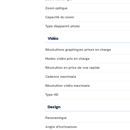
Type d'exposition
Balance des blancs
Amplitude d'ouverture
Rapport signal-sur-bruit
Illumination minimum
point de vue verticale
point de vue horizontale
Longueur focale
point de vue angle (FOV)
Zooms combinés
Zoom numérique
Zoom optique
Capacité du zoom