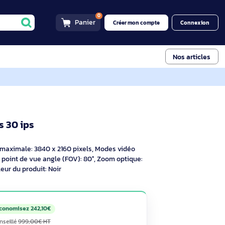
0
Panier
Créer mon compt
 30 ips
1206610
160 pixels 30 ips
f
solution vidéo maximale: 3840 x 2160 pixels, Modes vidéo
imale: 30 ips. point de vue angle (FOV): 80°, Zoom optique:
e: Pieds, Couleur du produit: Noir