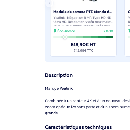
Suggestions de produits sim
En stock
Module de caméra PTZ étendu 6X pour la série MeetingBoard - MB-Camera-6X - 1303074
Yealink . Mégapixel: 8 MP. Type HD: 4K
Ultra HD, Résolution vidéo maximale:
3840 x 2160 pixels, Modes vidéo pris
en charge: 2160p, Cadence maximale:
Éco-indice
2.0/10
30 ips. point de vue angle (FOV): 80°,
Zoom
618,90€ HT
742,68€ TTC