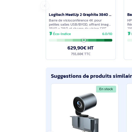
En stock
Logitech MeetUp 2 Graphite 3840 x 2160 pixels - LOGMEETUP2
Barre de visioconférence 4K pour
petites salles USB/BYOD, offrant image
3840 x 2160 et champ de vision 120°.
Cadrage IA, zoom numérique 4x. Audio
Éco-indice
6.0/10
clair avec 6 micros MEMS
omnidirectionnels, formation
629,90€ HT
755,88€ TTC