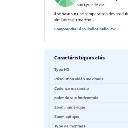
Éco-indice hello RSE
L'éco-indice hello RSE
globalement l'impact
2.0
/10
environnemental d'un
son cycle de vie.
Il se base sur une comparaison des 
similaires du marché.
Comprendre l'éco-indice hello RS
Caractéristiques clés
Caractéristiques clés
Type HD
Résolution vidéo maximale
Cadence maximale