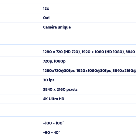
Auto, Manuel
ATW, Auto, Manuel
1,6 - 2,8
63 dB
0,1 lux
45°
73°
3.9 - 46.8 mm
80°
36x
3x
12x
Oui