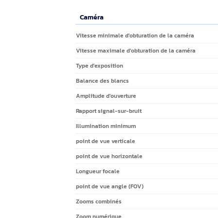
Description
Marque
Yealink
Combinée à un capteur 4K et à un nouvea
zoom optique 12x sans perte et d'un zoom
grande.
Caractéristiques techniques
Caméra
Caméra
Vitesse minimale d'obturation de la caméra
Vitesse maximale d'obturation de la caméra