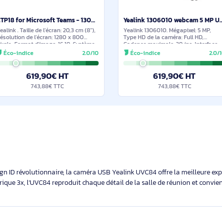
ilaires et durables
En stock
CTP18 for Microsoft Teams - 1303047
Yealink . Taille de l'écran: 20,3 cm (8"),
Yealink 1306010. Még
Résolution de l'écran: 1280 x 800
Type HD de la caméra
pixels, Format d'image: 16:10. Système
Cadence maximale: 30
d'exploitation installé: Android.
USB 2.0, Couleur du 
Éco-indice
2.0/10
Éco-indice
Standards wifi: Wi-Fi 4 (802.11n), Wi-Fi
de montage: Clip. Pr
5
système
619,90€ HT
619,9
743,88€ TTC
743,88