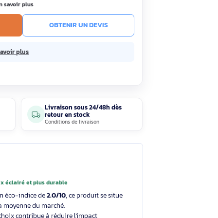
,90€
Économisez 242,10€
HT
TC
· Prix public conseillé
999,00€ HT
us de 15 jours
En savoir plus
R AU PANIER
OBTENIR UN DEVIS
 sans frais.
En savoir plus
Livraison sous 24/48h dès
5 avis
retour en stock
clients
Conditions de livraison