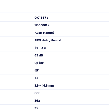
u design ID révolutionnaire, la caméra USB Yealink UVC84 offre la
 numérique 3x, l'UVC84 reproduit chaque détail de la salle de réu
0,01667 s
1/10000 s