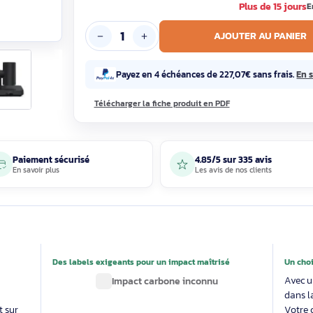
756
908,28€ T
Pl
AJOUTE
Payez en 4 échéances de 227,07€
Télécharger la fiche produit en PDF
Paiement sécurisé
4.85/5 sur 33
En savoir plus
Les avis de nos 
able