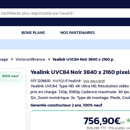
CATION
BONS PLANS
NOS PARTENAIRES
Affichage
Visioconférence
Yealink UVC84 Noir 3840 x 2160 pixels
Yealink UVC84 Noir 3840 x 2
100% neuf
RÉF.
1206610
MARQUE
Yealink
Voir descripti
Yealink UVC84. Type HD: 4K Ultra HD, Ré
pris en charge: 720p, 1080p, Cadence max
12x, Zoom numérique: 3x. Type de montag
Garantie constructeur 2 ans, 100% neuf