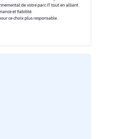
Un choix éclairé et plus durable
Avec un éco-indice de
2.0/10
, ce produit se situe
dans la moyenne du marché.
Votre choix contribue à réduire l'impact
environnemental de votre parc IT tout en alliant
performance et fiabilité.
Merci pour ce choix plus responsable.