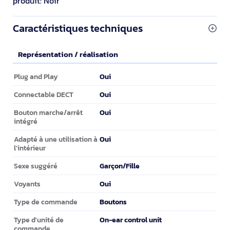
produit: Noir
Caractéristiques techniques
Représentation / réalisation
Représentation / réalisation
Oui
Plug and Play
Oui
Connectable DECT
Oui
Bouton marche/arrêt
intégré
Oui
Adapté à une utilisation à
l'intérieur
Garçon/Fille
Sexe suggéré
Oui
Voyants
Boutons
Type de commande
On-ear control unit
Type d'unité de
commande