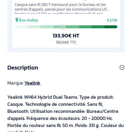
Casque sans fil DECT monaural pour le bureau et les
centres d’appels, pensé pour les communications UC.
Portée jusqu’à 120 m, certification Microsoft Teams
(compatible Zoom), trois styles de port,
Éco-indice
5.2/10
133,90€ HT
160,68€ TTC
Description
Marque
Yealink
Yealink WH64 Hybrid Dual Teams. Type de produit:
Casque. Technologie de connectivité: Sans fil,
Bluetooth. Utilisation recommandée: Bureau/Centre
d'appels. Fréquence des écouteurs: 20 - 20000 Hz.
Portée du routeur sans fil: 50 m. Poids: 331 g. Couleur du