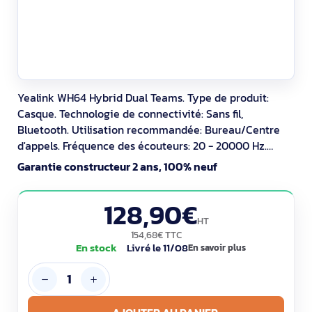
Yealink WH64 Hybrid Dual Teams. Type de produit:
Casque. Technologie de connectivité: Sans fil,
Bluetooth. Utilisation recommandée: Bureau/Centre
d'appels. Fréquence des écouteurs: 20 - 20000 Hz.
Portée du routeur sans fil: 50 m. Poids: 331 g. Couleur du
Garantie constructeur 2 ans, 100% neuf
produit: Noir
128,90€
HT
154,68€ TTC
En stock
Livré le 11/08
En savoir plus