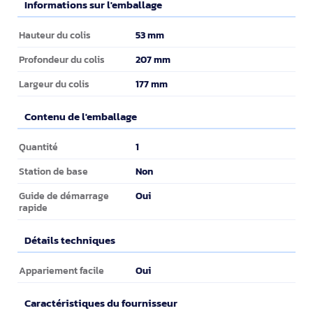
Informations sur l'emballage
Informations sur l'emballage
53 mm
Hauteur du colis
207 mm
Profondeur du colis
177 mm
Largeur du colis
Contenu de l'emballage
Contenu de l'emballage
1
Quantité
Non
Station de base
Oui
Guide de démarrage
rapide
Détails techniques
Détails techniques
Oui
Appariement facile
Caractéristiques du fournisseur