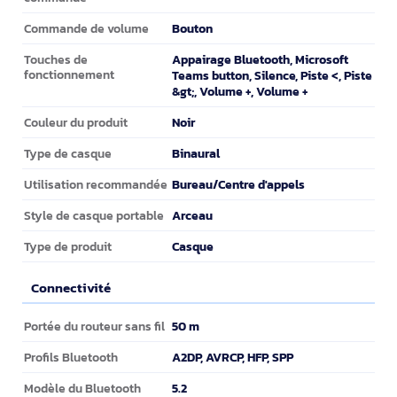
Bouton
Commande de volume
Appairage Bluetooth, Microsoft
Touches de
fonctionnement
Teams button, Silence, Piste <, Piste
&gt;, Volume +, Volume +
Noir
Couleur du produit
Binaural
Type de casque
Bureau/Centre d'appels
Utilisation recommandée
Arceau
Style de casque portable
Casque
Type de produit
Connectivité
Connectivité
50 m
Portée du routeur sans fil
A2DP, AVRCP, HFP, SPP
Profils Bluetooth
5.2
Modèle du Bluetooth