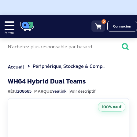
0
Connexion
Menu
Périphérique, Stockage & Composant
Casque M
Accueil
1208685
WH64 Hybrid Dual Teams
RÉF.
1208685
MARQUE
Yealink
Voir descriptif
100% neuf