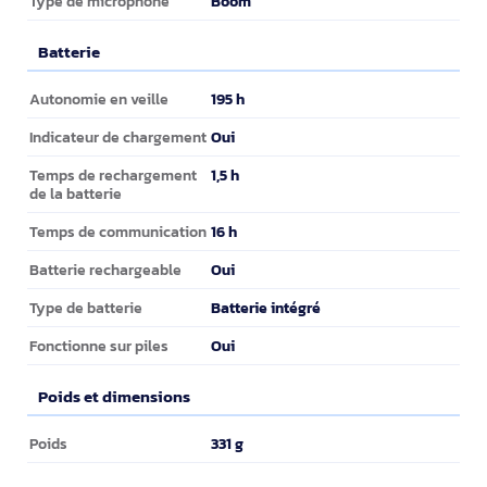
Boom
Type de microphone
Batterie
Batterie
195 h
Autonomie en veille
Oui
Indicateur de chargement
1,5 h
Temps de rechargement
de la batterie
16 h
Temps de communication
Oui
Batterie rechargeable
Batterie intégré
Type de batterie
Oui
Fonctionne sur piles
Poids et dimensions
Poids et dimensions
331 g
Poids