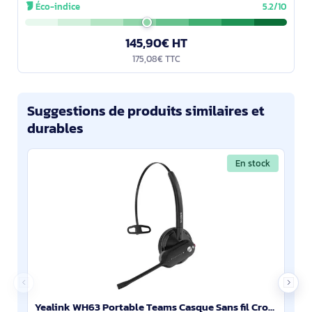
AES‑256. Micro
Éco-indice
5.2/10
145,90€ HT
175,08€ TTC
Suggestions de produits similaires et
durables
En stock
Yealink WH63 Portable Teams Casque Sans fil Crochets auriculaires, Arceau, Minerve Bureau/Centre d'a - 1208645