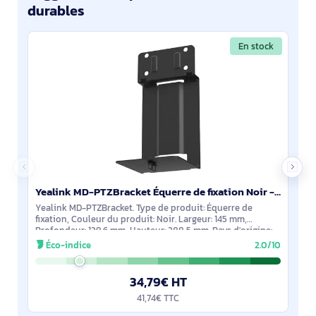
durables
En stock
Yealink MD-PTZBracket Équerre de fixation Noir - 3311112
Yealink MD-PTZBracket. Type de produit: Équerre de
fixation, Couleur du produit: Noir. Largeur: 145 mm,
Profondeur: 139,6 mm, Hauteur: 288,5 mm. Pays d'origine:
Chine. Largeur du colis: 352 mm,
Éco-indice
2.0/10
34,79€ HT
41,74€ TTC