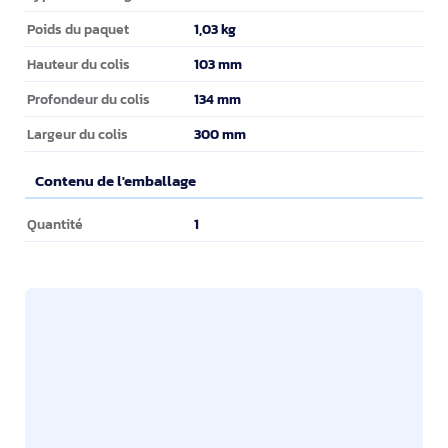
1,03 kg
Poids du paquet
103 mm
Hauteur du colis
134 mm
Profondeur du colis
300 mm
Largeur du colis
Contenu de l'emballage
Contenu de l'emballage
1
Quantité