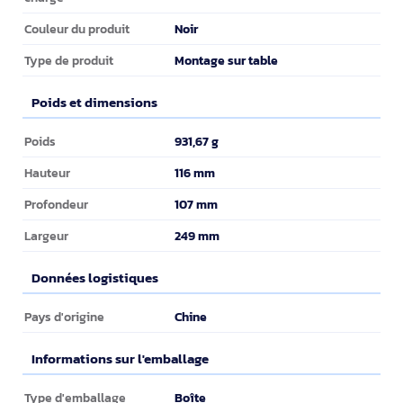
Noir
Couleur du produit
Montage sur table
Type de produit
Poids et dimensions
Poids et dimensions
931,67 g
Poids
116 mm
Hauteur
107 mm
Profondeur
249 mm
Largeur
Données logistiques
Données logistiques
Chine
Pays d'origine
Informations sur l'emballage
Informations sur l'emballage
Boîte
Type d'emballage