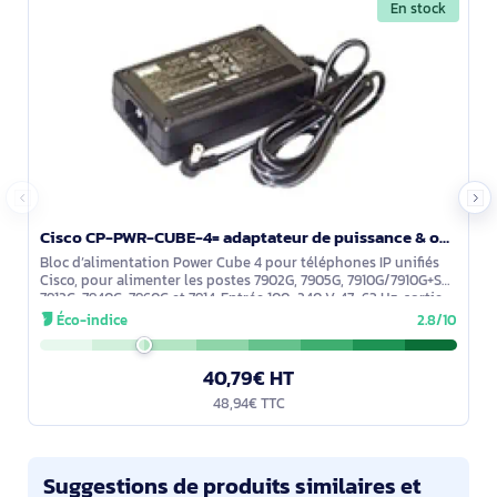
En stock
Cisco CP-PWR-CUBE-4= adaptateur de puissance & onduleur Intérieure Noir
Bloc d’alimentation Power Cube 4 pour téléphones IP unifiés
Cisco, pour alimenter les postes 7902G, 7905G, 7910G/7910G+SW,
7912G, 7940G, 7960G et 7914. Entrée 100–240 V, 47–63 Hz, sortie
48 V en
Éco-indice
2.8/10
40,79€ HT
48,94€ TTC
Suggestions de produits similaires et