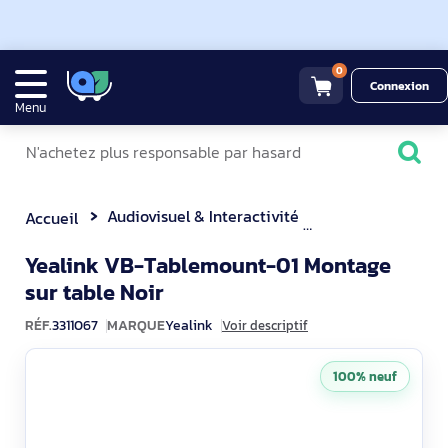
0
Connexion
Menu
Audiovisuel & Interactivité
Visioconférence
Accueil
Yealink VB-Tablemount-01 Montage
3311067
sur table Noir
RÉF.
3311067
MARQUE
Yealink
Voir descriptif
100% neuf