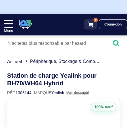
0
Connexion
Menu
Périphérique, Stockage & Composant
Casque M
Accueil
Station de charge Yealink pour
1308144
BH70/WH64 Hybrid
RÉF.
1308144
MARQUE
Yealink
Voir descriptif
100% neuf