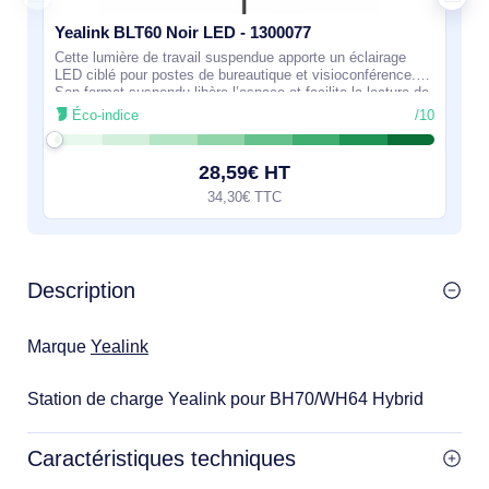
Yealink BLT60 Noir LED - 1300077
Cette lumière de travail suspendue apporte un éclairage
LED ciblé pour postes de bureautique et visioconférence.
Son format suspendu libère l’espace et facilite la lecture de
documents comme l’usage
Éco-indice
/10
28,59€ HT
34,30€ TTC
Description
Marque
Yealink
Station de charge Yealink pour BH70/WH64 Hybrid
Caractéristiques techniques