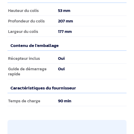
Informations sur l'emballage
53 mm
Hauteur du colis
207 mm
Profondeur du colis
177 mm
Largeur du colis
Contenu de l'emballage
Contenu de l'emballage
Oui
Récepteur inclus
Oui
Guide de démarrage
rapide
Caractéristiques du fournisseur
Caractéristiques du fournisseur
90 min
Temps de charge