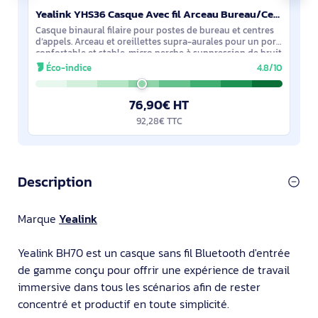
Yealink YHS36 Casque Avec fil Arceau Bureau/Centre d'appels Noir, Argent - 1308021
Casque binaural filaire pour postes de bureau et centres
d’appels. Arceau et oreillettes supra-aurales pour un port
confortable et stable, micro perche à suppression de bruit
(100–7000 Hz) pour des
Éco-indice
4.8/10
76,90€ HT
92,28€ TTC
Description
Marque
Yealink
Yealink BH70 est un casque sans fil Bluetooth d'entrée
de gamme conçu pour offrir une expérience de travail
immersive dans tous les scénarios afin de rester
concentré et productif en toute simplicité.