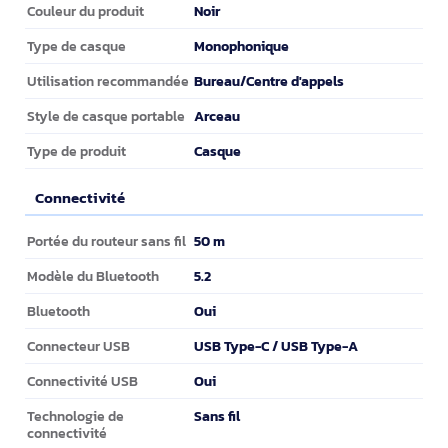
Noir
Couleur du produit
Monophonique
Type de casque
Bureau/Centre d'appels
Utilisation recommandée
Arceau
Style de casque portable
Casque
Type de produit
Connectivité
Connectivité
50 m
Portée du routeur sans fil
5.2
Modèle du Bluetooth
Oui
Bluetooth
USB Type-C / USB Type-A
Connecteur USB
Oui
Connectivité USB
Sans fil
Technologie de
connectivité