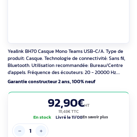
Yealink BH70 Casque Mono Teams USB-C/A. Type de
produit: Casque. Technologie de connectivité: Sans fil,
Bluetooth. Utilisation recommandée: Bureau/Centre
d'appels. Fréquence des écouteurs: 20 - 20000 Hz.
Portée du routeur sans fil: 50 m. Poids: 91 g. Couleur du
Garantie constructeur 2 ans, 100% neuf
produit: Noir
92,90€
HT
111,48€ TTC
En stock
Livré le 11/08
En savoir plus