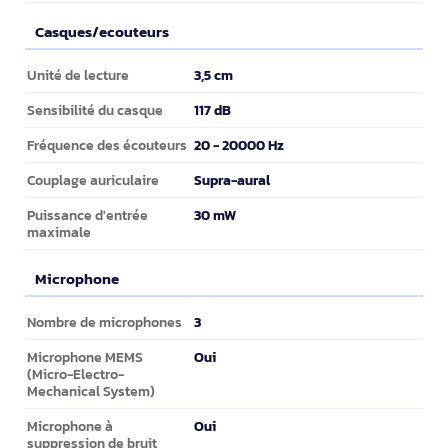
Casques/ecouteurs
Casques/ecouteurs
3,5 cm
Unité de lecture
117 dB
Sensibilité du casque
20 - 20000 Hz
Fréquence des écouteurs
Supra-aural
Couplage auriculaire
30 mW
Puissance d'entrée
maximale
Microphone
Microphone
3
Nombre de microphones
Oui
Microphone MEMS
(Micro-Electro-
Mechanical System)
Oui
Microphone à
suppression de bruit