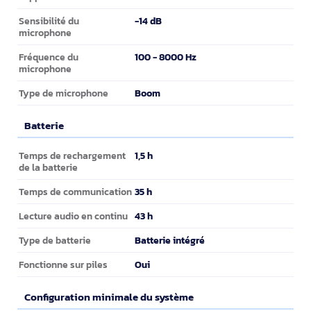
-14 dB
Sensibilité du
microphone
100 - 8000 Hz
Fréquence du
microphone
Boom
Type de microphone
Batterie
Batterie
1,5 h
Temps de rechargement
de la batterie
35 h
Temps de communication
43 h
Lecture audio en continu
Batterie intégré
Type de batterie
Oui
Fonctionne sur piles
Configuration minimale du système