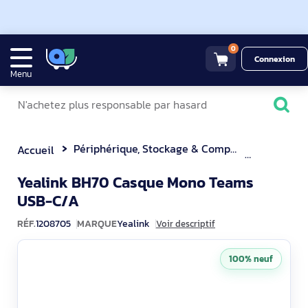
0
Connexion
Menu
Périphérique, Stockage & Composant
Casque M
Accueil
Yealink BH70 Casque Mono Teams
1208705
USB-C/A
RÉF.
1208705
MARQUE
Yealink
Voir descriptif
100% neuf