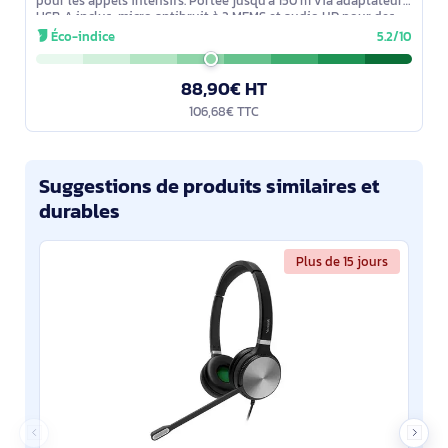
pour les appels intensifs. Portée jusqu’à 150 m via adaptateur
USB‑A inclus, micro antibruit à 2 MEMS et audio HD pour des
échanges
Éco-indice
5.2/10
88,90€ HT
106,68€ TTC
Suggestions de produits similaires et
durables
Plus de 15 jours