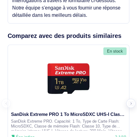
interrogations à travers le formulaire ci-dessous.
Notre équipe s'engage à vous fournir une réponse
détaillée dans les meilleurs délais.
Comparez avec des produits similaires
En stock
SanDisk Extreme PRO 1 To MicroSDXC UHS-I Classe 10 - SDSQXCD-1T00-GN6MA
SanDisk Extreme PRO. Capacité: 1 To, Type de Carte Flash:
MicroSDXC, Classe de mémoire Flash: Classe 10, Type de
mémoire interne: UHS-I, Vitesse de lecture: 200 Mo/s, Vitesse
d'écriture: 140 Mo/s,