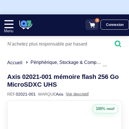
0
Connexion
Menu
Périphérique, Stockage & Composant
Carte Mé
Accueil
Axis 02021-001 mémoire flash 256 Go
02021-001
MicroSDXC UHS
RÉF.
02021-001
MARQUE
Axis
Voir descriptif
100% neuf