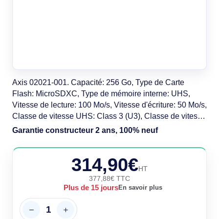
Axis 02021-001. Capacité: 256 Go, Type de Carte
Flash: MicroSDXC, Type de mémoire interne: UHS,
Vitesse de lecture: 100 Mo/s, Vitesse d'écriture: 50 Mo/s,
Classe de vitesse UHS: Class 3 (U3), Classe de vitesse
vidéo: V30. Couleur du produit: Blanc
Garantie constructeur 2 ans, 100% neuf
314,90€
HT
377,88€ TTC
Plus de 15 jours
En savoir plus