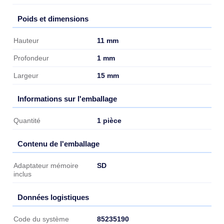
Poids et dimensions
Poids et dimensions
11 mm
Hauteur
1 mm
Profondeur
15 mm
Largeur
Informations sur l'emballage
Informations sur l'emballage
1 pièce
Quantité
Contenu de l'emballage
Contenu de l'emballage
SD
Adaptateur mémoire
inclus
Données logistiques
Données logistiques
85235190
Code du système