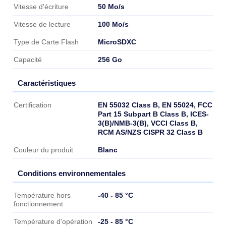
50 Mo/s
Vitesse d'écriture
100 Mo/s
Vitesse de lecture
MicroSDXC
Type de Carte Flash
256 Go
Capacité
Caractéristiques
Caractéristiques
EN 55032 Class B, EN 55024, FCC
Certification
Part 15 Subpart B Class B, ICES-
3(B)/NMB-3(B), VCCI Class B,
RCM AS/NZS CISPR 32 Class B
Blanc
Couleur du produit
Conditions environnementales
Conditions environnementales
-40 - 85 °C
Température hors
fonctionnement
-25 - 85 °C
Température d'opération