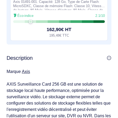
Axis 01491-001. Capacité: 128 Go, Type de Carte Flash:
MicroSDXC, Classe de mémoire Flash: Classe 10, Vitesse
de lecture: 80 Mo/s, Vitesse d'écriture: 80 Mo/s, Classe de
vitesse UHS: Class 1 (U1).
Éco-indice
2.1/10
162,90€ HT
195,48€ TTC
Description
Marque
Axis
AXIS Surveillance Card 256 GB est une solution de
stockage local haute performance, optimisée pour la
surveillance vidéo. Le stockage externe permet de
configurer des solutions de stockage flexibles telles que
l'enregistrement vidéo décentralisé et peut éviter
l'utilisation d'un serveur sur site, DVR ou NVR. Dans les