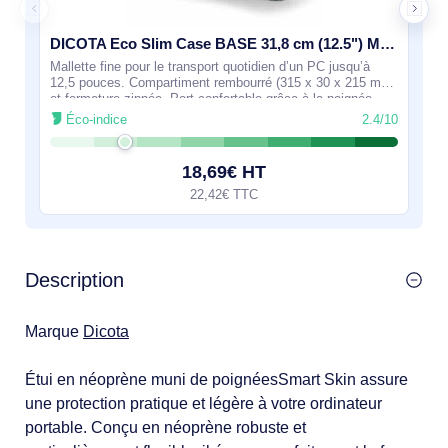
DICOTA Eco Slim Case BASE 31,8 cm (12.5") Malette Gris - D31301-RPET
Mallette fine pour le transport quotidien d’un PC jusqu’à
12,5 pouces. Compartiment rembourré (315 x 30 x 215 mm)
et fermeture zippée. Port confortable grâce à la poignée
rembourrée et à la
Éco-indice
2.4/10
18,69€ HT
22,42€ TTC
Description
Marque
Dicota
Étui en néoprène muni de poignéesSmart Skin assure
une protection pratique et légère à votre ordinateur
portable. Conçu en néoprène robuste et