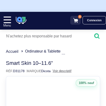
0
Connexion
Menu
Ordinateur & Tablette
Sacoche & Housse
Accueil
Dicota Smart Skin Housse
Smart Skin 10–11.6”
RÉF.
D31178
MARQUE
Dicota
Voir descriptif
100% neuf