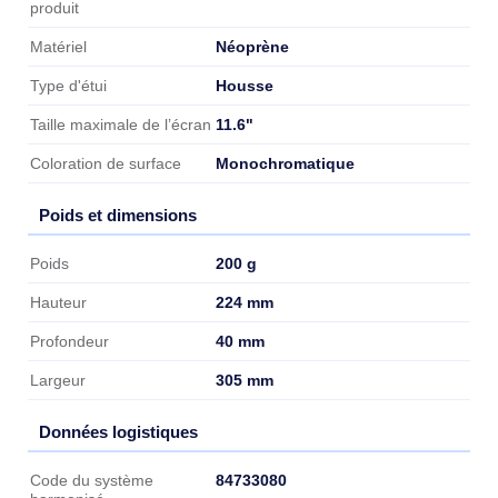
produit
Néoprène
Matériel
Housse
Type d'étui
11.6"
Taille maximale de l’écran
Monochromatique
Coloration de surface
Poids et dimensions
Poids et dimensions
200 g
Poids
224 mm
Hauteur
40 mm
Profondeur
305 mm
Largeur
Données logistiques
Données logistiques
84733080
Code du système