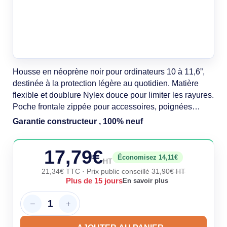
Housse en néoprène noir pour ordinateurs 10 à 11,6”,
destinée à la protection légère au quotidien. Matière
flexible et doublure Nylex douce pour limiter les rayures.
Poche frontale zippée pour accessoires, poignées
rembourrées fines pour le porter à la main ou le glisser
Garantie constructeur , 100% neuf
dans un sac. 200 g, coloris noir. Garantie constructeur
360 mois.
17,79€
Économisez 14,11€
HT
21,34€ TTC
· Prix public conseillé
31,90€ HT
Plus de 15 jours
En savoir plus