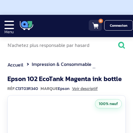
0
Connexion
Menu
Impression & Consommable
Autres consom
Accueil
C13
Epson 102 EcoTank Magenta ink bottle
RÉF.
C13T03R340
MARQUE
Epson
Voir descriptif
100% neuf