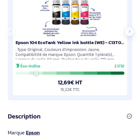
Epson 104 EcoTank Yellow ink bottle (WE) - C13T00P440
. Type: Original, Couleurs d'impression: Jaune,
Compatibilité de marque: Epson. Quantité: 1 pièce(s),
Largeur du colis: 58 mm, Profondeur du colis: 178 mm.
Poids brut du casier principal (externe):
Éco-indice
2.1/10
12,69€ HT
15,22€ TTC
Description
Marque
Epson