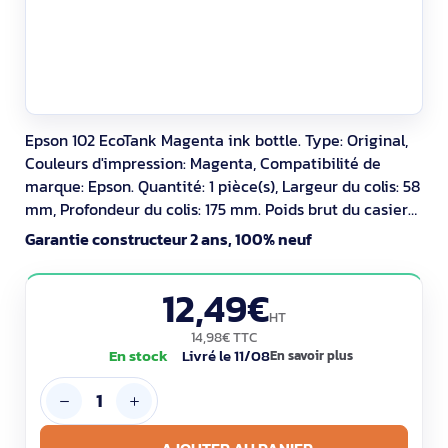
Epson 102 EcoTank Magenta ink bottle. Type: Original,
Couleurs d'impression: Magenta, Compatibilité de
marque: Epson. Quantité: 1 pièce(s), Largeur du colis: 58
mm, Profondeur du colis: 175 mm. Poids brut du casier
principal (externe): 4,72 kg, Longueur du casier
Garantie constructeur 2 ans, 100% neuf
principal (externe): 480 mm, Largeur du casier
principal (externe): 310 mm
12,49€
HT
14,98€ TTC
En stock
Livré le 11/08
En savoir plus