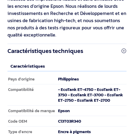
les encres d’origine Epson. Nous réalisons de lourds
investissements en Recherche et Développement et en
usines de fabrication high-tech, et nous soumettons
nos produits à des tests rigoureux pour vous offrir une
qualité exceptionnelle.
Caractéristiques techniques
Caractéristiques
Caractéristiques
Philippines
Pays d'origine
- EcoTank ET-4750 - EcoTank ET-
Compatibilité
3750 - EcoTank ET-3700 - EcoTank
ET-2750 - EcoTank ET-2700
Epson
Compatibilité de marque
C13T03R340
Code OEM
Encre à pigments
Type d'encre