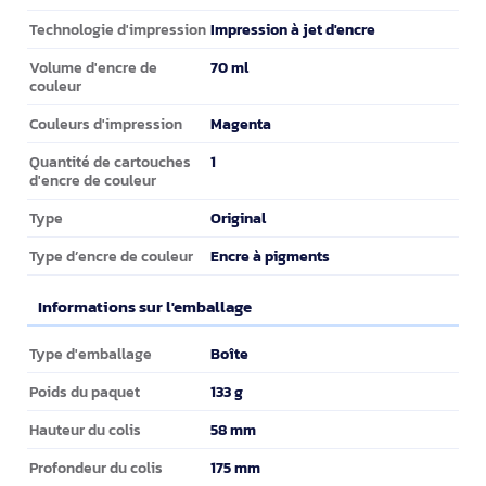
Impression à jet d'encre
Technologie d'impression
70 ml
Volume d'encre de
couleur
Magenta
Couleurs d'impression
1
Quantité de cartouches
d'encre de couleur
Original
Type
Encre à pigments
Type d’encre de couleur
Informations sur l'emballage
Informations sur l'emballage
Boîte
Type d'emballage
133 g
Poids du paquet
58 mm
Hauteur du colis
175 mm
Profondeur du colis