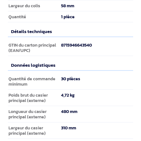
58 mm
Largeur du colis
1 pièce
Quantité
Détails techniques
Détails techniques
8715946643540
GTIN du carton principal
(EAN/UPC)
Données logistiques
Données logistiques
30 pièces
Quantité de commande
minimum
4,72 kg
Poids brut du casier
principal (externe)
480 mm
Longueur du casier
principal (externe)
310 mm
Largeur du casier
principal (externe)