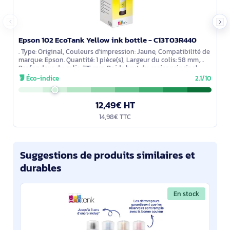
Epson 102 EcoTank Yellow ink bottle - C13T03R440
. Type: Original, Couleurs d'impression: Jaune, Compatibilité de
marque: Epson. Quantité: 1 pièce(s), Largeur du colis: 58 mm,
Profondeur du colis: 175 mm. Poids brut du casier principal
(externe):
Éco-indice
2.1/10
12,49€ HT
14,98€ TTC
Suggestions de produits similaires et
durables
En stock