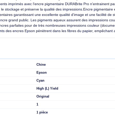
qualité des impress
ntaire en base aqueuse
et d'Encre Professionnel Epson utilisent
taires garantissant une excellente
Résistance a
 une facilité de stockage, contrairement
 de colorants utilisées dans les
Les pigments des en
'encre grand public. Les pigments aqueux
du papier, empêchan
essions couleur de haute qualité. Leur
importants.
eure à l'eau et au surlignage rend ces
pour de très nombreuses impressions
s commerciaux, dépliants simples...).
ec les encres DURABrite Pro peuvent être stockés dans un envir
age dans l'obscurité pendant plus de 400 ans.Qualité d'impressi
s documents imprimés avec l'encre pigmentaire DURABrite Pro n
implifie le stockage et préserve la qualité des impressions.En
s pigmentaires garantissant une excellente qualité d'image et u
es jet d'encre grand public. Les pigments aqueux assurent des im