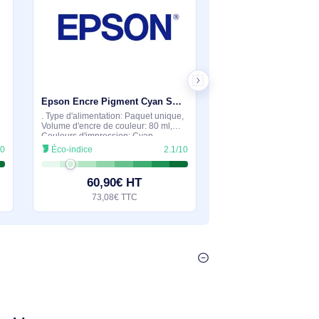
Quantité: 1 pièce(s)
0€ HT
55,90€ HT
€ TTC
67,08€ TTC
En stock
En stock
Epson Encre Pigment Noir Photo SP 3800/3880 (80ml) - C13T580100
Epson Encre Pigment Cyan SP 3800/3800 (80ml) - C13T580200
uleur: Encre à
. Type d'alimentation: Paquet unique,
ncre noire: 80 ml,
Volume d'encre de couleur: 80 ml,