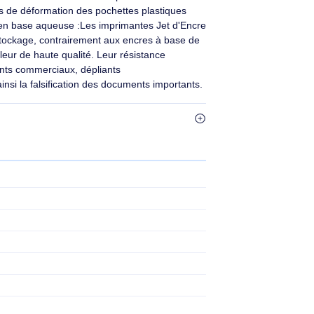
ions.
ux rayures
cres Epson pénètrent dans les fibres
t ainsi la falsification des documents
onnement de bureau sans se dégrader. En fait, un test
on stable :Contrairement aux documents imprimés avec des
'entrainent pas de déformation des pochettes plastiques
cre pigmentaire en base aqueuse :Les imprimantes Jet d'Encre
ne facilité de stockage, contrairement aux encres à base de
pressions couleur de haute qualité. Leur résistance