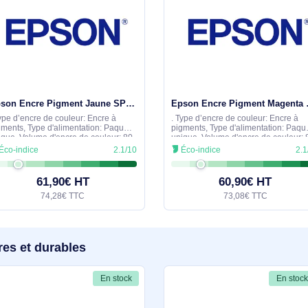
cernant ce produit. Nous vous invitons à partager vos interroga
détaillée dans les meilleurs délais.
similaires
En stock
Epson Encre Pigment Jaune SP 3800/3880 (80ml) - C13T580400
. Type d’encre de couleur: Encre à
. Type d’encre de co
pigments, Type d'alimentation: Paquet
pigments, Type d'al
unique, Volume d'encre de couleur: 80
unique, Volume d'en
ml, Couleurs d'impression: Jaune,
ml, Couleurs d'impr
Éco-indice
2.1/10
Éco-indice