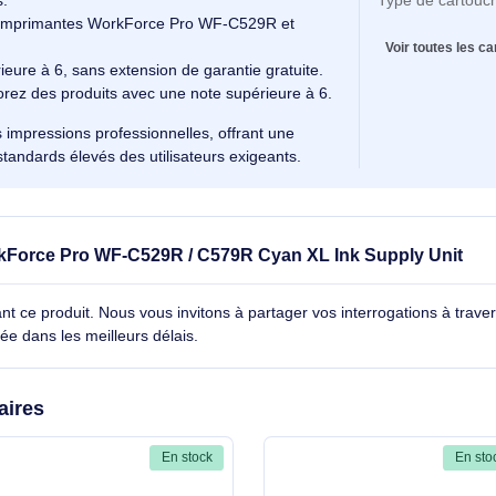
:
Les encres DURABrite Pro ne déforment pas les
Ty
nt l'intégrité des documents.
Te
 :
Offrant une qualité d'image remarquable et une
 surlignage.
Co
 pigments pénètrent le papier pour prévenir la
portants.
Ty
ec les imprimantes WorkForce Pro WF-C529R et
V
te inférieure à 6, sans extension de garantie gratuite.
e, explorez des produits avec une note supérieure à 6.
our des impressions professionnelles, offrant une
nt aux standards élevés des utilisateurs exigeants.
le WorkForce Pro WF-C529R / C579R Cyan XL Ink Sup