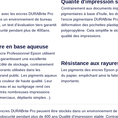
Paquet unique, Volume d'encre de
Type d'alimentation
couleur: 80 ml, Couleurs
Couleurs d'impressio
Éco-indice
2.1/10
Éco-indice
d'impression: Jaune, Quantité: 1
1 pièce(s)
pièce(s)
61,90€ HT
61,90
74,28€ TTC
74,28
Qualité d'im
Contrairement aux 
primés avec les encres DURABrite Pro
pigmentaires à base
ckés dans un environnement de bureau
l'encre pigmentaire
En fait, un test d'évaluation tiers garantit
déformation des poc
s l'obscurité pendant plus de 400ans.
polypropylène. Cela 