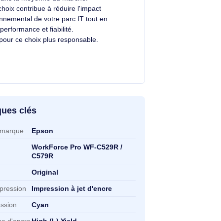
Un choix éclairé et plus durable
Avec un éco-indice de
2.1/10
, ce produit se
situe dans la moyenne du marché.
Votre choix contribue à réduire l'impact
.
environnemental de votre parc IT tout en
alliant performance et fiabilité.
Merci pour ce choix plus responsable.
ractéristiques clés
ractéristiques clés
mpatibilité de marque
Epson
mpatibilité
WorkForce Pro WF-C529R /