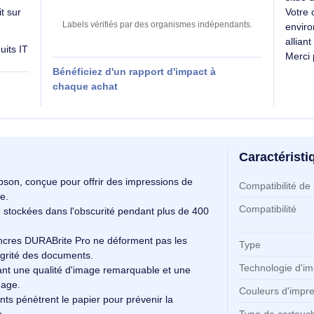
Des labels exigeants pour un impact maîtrisé
0
SE évalue
kg CO₂e
 produit sur
Labels vérifiés par des organismes indépendants
es produits IT
Bénéficiez d'un rapport d'impact à
 RSE
chaque achat
Ca
Ca
inale Epson, conçue pour offrir des impressions de
Co
tionnelle.
Co
t être stockées dans l'obscurité pendant plus de 400