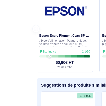
Aucune question n'a été formulée con
s'engage à vous fournir une réponse 
Comparez avec des produits 
En stock
Epson Encre Pigment Cyan SP 3800/3800 (80ml) - C13T580200
. Type d'alimentation: Paquet unique,
Volume d'encre de couleur: 80 ml,
Couleurs d'impression: Cyan, Quantité:
1 pièce(s)
Éco-indice
2.1/10