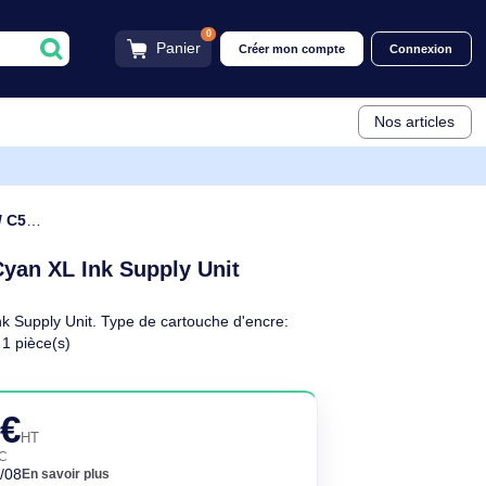
0
Panier
Créer mon compt
 C579R Cyan XL Ink Supply Unit
C13T01C2
 C579R Cyan XL Ink Supply Unit
criptif
 Cyan XL Ink Supply Unit. Type de cartouche d'encre:
yan, Quantité: 1 pièce(s)
euf
57,90€