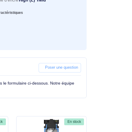
C579R
pe
Original
chnologie d'impression
Impression à jet d'encre
uleurs d'impression
Cyan
pe de cartouche d'encre
High (L) Yield
oir toutes les caractéristiques
ply Unit
Poser une question