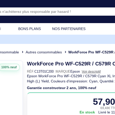
CATION
BONS PLANS
NOS PARTENAIRES
e
Consommable
Autres consommables
WorkForce Pro WF-C529R /
WorkForce Pro WF-C529R /
100% neuf
RÉF.
C13T01C200
MARQUE
Epson
Voir des
Epson WorkForce Pro WF-C529R / C579R
High (L) Yield, Couleurs d'impression: C
Garantie constructeur 2 ans, 100% n