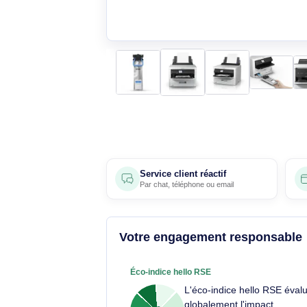
Service client réactif
Par
chat
,
téléphone
ou
email
Votre engagement respons