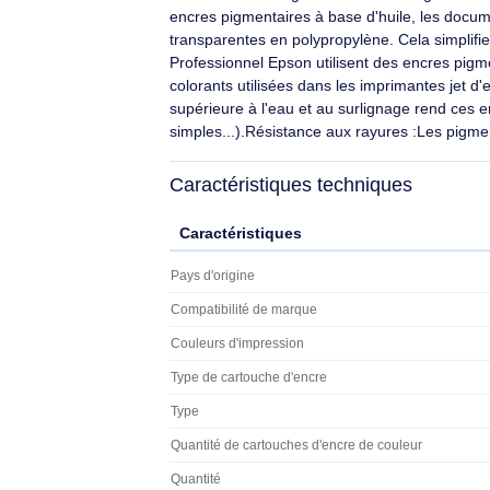
Encre pigme
Les imprimantes J
des encres pigmen
qualité d'image et
aux encres à base
imprimantes jet d
assurent des impr
résistance supéri
encres parfaites 
couleur (document
Durabilité :Les documents imprimés av
d'évaluation tiers garantit leur stock
encres pigmentaires à base d'huile, le
transparentes en polypropylène. Cela s
Professionnel Epson utilisent des encre
colorants utilisées dans les imprimant