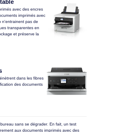
: Paquet unique,
Couleurs d'impression: Cyan,
n: Noir, Quantité:
Quantité: 1 pièce(s)
2.1/10
Éco-indice
2.1/10
€ HT
60,90€ HT
€ TTC
73,08€ TTC
pression stable
documents imprimés avec des encres
 d'huile, les documents imprimés avec
 DURABrite Pro n'entrainent pas de
hettes plastiques transparentes en
simplifie le stockage et préserve la