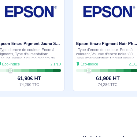
Quantité: 1 pièce(s)
Quantité: 1 pièce(s)
61,90€ HT
60,9
74,28€ TTC
73,08
milaires et durables
En stock
Epson Encre Pigment Jaune SP 3800/3880 (80ml) - C13T580400
. Type d’encre de couleur: Encre à
. Type d’encre de co
pigments, Type d'alimentation:
colorant, Volume d'e