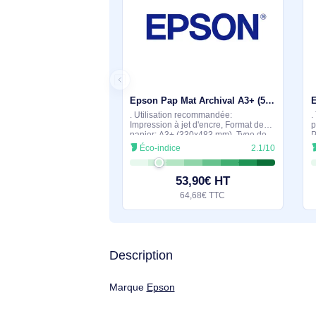
60,90€ HT
73,08€ TTC
Suggestions de produits si
En stock
Epson Pap Mat Archival A3+ (50f./189g) - C13S041340
. Utilisation recommandée:
Impression à jet d'encre, Format de