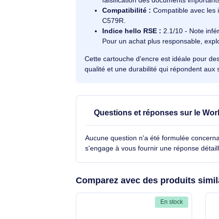
ans sans dégradation.
Qualité d'impression stable 
pochettes plastiques, préserva
Encre pigmentaire aquatique
résistance accrue à l'eau et au
Résistance aux rayures :
Les
falsification des documents im
Compatibilité :
Compatible av
C579R.
Indice hello RSE :
2.1/10 - No
Pour un achat plus responsabl
Cette cartouche d'encre est idéale p
qualité et une durabilité qui réponde
Questions et réponses sur 