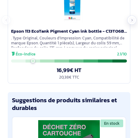
Epson 113 EcoTank Pigment Cyan ink bottle - C13T06B240
. Type: Original, Couleurs d'impression: Cyan, Compatibilité de
marque: Epson. Quantité: 1 pièce(s), Largeur du colis: 59 mm,
Profondeur du colis: 175 mm. Longueur du casier principal
(externe): 480
Éco-indice
2.1/10
16,99€ HT
20,38€ TTC
Suggestions de produits similaires et
durables
En stock