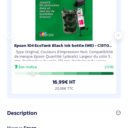
Epson 104 EcoTank Black ink bottle (WE) - C13T00P140
. Type: Original, Couleurs d'impression: Noir, Compatibilité
de marque: Epson. Quantité: 1 pièce(s), Largeur du colis: 58
mm, Profondeur du colis: 178 mm. Poids brut du casier
principal (externe):
Éco-indice
2.1/10
16,99€ HT
20,38€ TTC
Description
Marque
Epson