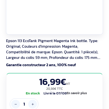
Epson 113 EcoTank Pigment Magenta ink bottle. Type:
Original, Couleurs d'impression: Magenta,
Compatibilité de marque: Epson. Quantité: 1 pièce(s),
Largeur du colis: 59 mm, Profondeur du colis: 175 mm.
Longueur du casier principal (externe): 480 mm,
Garantie constructeur 2 ans, 100% neuf
Largeur du casier principal (externe): 310 mm, Hauteur
du casier principal (externe): 150 mm
16,99€
HT
20,38€ TTC
En stock
Livré le 07/08
En savoir plus