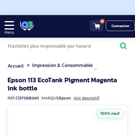
0
Connexion
Menu
Impression & Consommable
Autres consom
Accueil
Epson 113 EcoTank Pigment Magenta
C13T06B340
ink bottle
RÉF.
C13T06B340
MARQUE
Epson
Voir descriptif
100% neuf