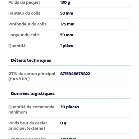
130 g
Poids du paquet
58 mm
Hauteur du colis
175 mm
Profondeur du colis
59 mm
Largeur du colis
1 pièce
Quantité
Détails techniques
Détails techniques
8715946679822
GTIN du carton principal
(EAN/UPC)
Données logistiques
Données logistiques
30 pièces
Quantité de commande
minimum
0 g
Poids brut du casier
principal (externe)
480 mm
Longueur du casier