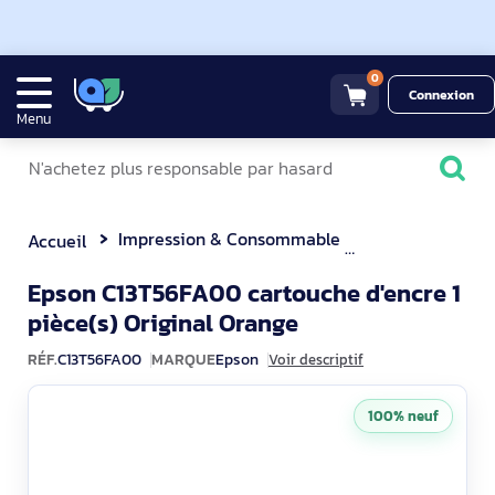
0
Connexion
Menu
Impression & Consommable
Autres consom
Accueil
Epson C13T56FA00 cartouche d'encre 1
C13T56FA00
pièce(s) Original Orange
RÉF.
C13T56FA00
MARQUE
Epson
Voir descriptif
100% neuf