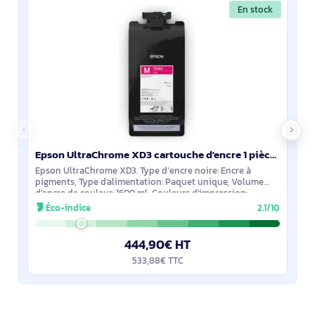
En stock
Epson UltraChrome XD3 cartouche d'encre 1 pièce(s) Original Magenta - C13T53A300
Epson UltraChrome XD3. Type d’encre noire: Encre à
pigments, Type d'alimentation: Paquet unique, Volume
d'encre de couleur: 1600 ml, Couleurs d'impression:
Magenta, Quantité: 1 pièce(s)
Éco-indice
2.1/10
444,90€ HT
533,88€ TTC