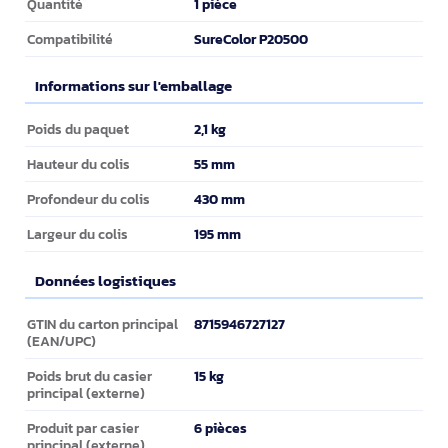
1 pièce
Quantité
SureColor P20500
Compatibilité
Informations sur l'emballage
Informations sur l'emballage
2,1 kg
Poids du paquet
55 mm
Hauteur du colis
430 mm
Profondeur du colis
195 mm
Largeur du colis
Données logistiques
Données logistiques
8715946727127
GTIN du carton principal
(EAN/UPC)
15 kg
Poids brut du casier
principal (externe)
6 pièces
Produit par casier
principal (externe)