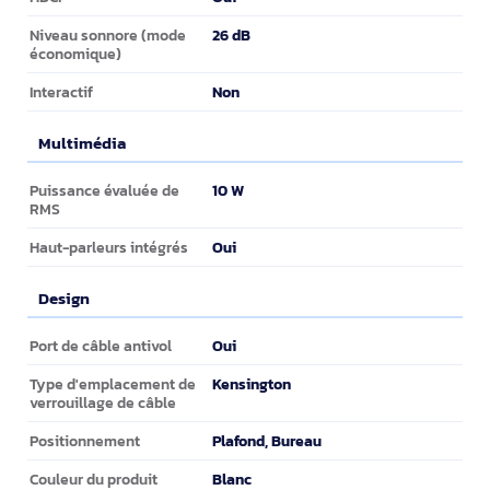
26 dB
Niveau sonnore (mode
économique)
Non
Interactif
Multimédia
Multimédia
10 W
Puissance évaluée de
RMS
Oui
Haut-parleurs intégrés
Design
Design
Oui
Port de câble antivol
Kensington
Type d'emplacement de
verrouillage de câble
Plafond, Bureau
Positionnement
Blanc
Couleur du produit