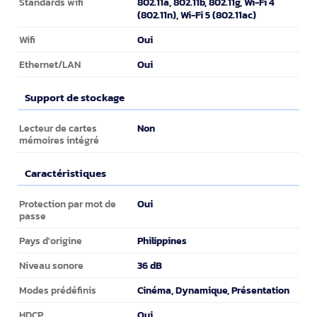
802.11a, 802.11b, 802.11g, Wi-Fi 4
Standards wifi
(802.11n), Wi-Fi 5 (802.11ac)
Oui
Wifi
Oui
Ethernet/LAN
Support de stockage
Support de stockage
Non
Lecteur de cartes
mémoires intégré
Caractéristiques
Caractéristiques
Oui
Protection par mot de
passe
Philippines
Pays d'origine
36 dB
Niveau sonore
Cinéma, Dynamique, Présentation
Modes prédéfinis
Oui
HDCP