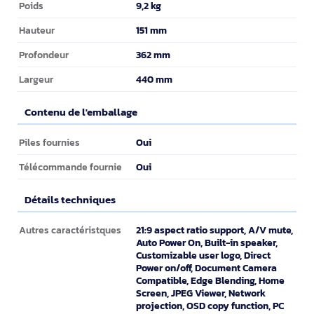
9,2 kg
Poids
151 mm
Hauteur
362 mm
Profondeur
440 mm
Largeur
Contenu de l'emballage
Contenu de l'emballage
Oui
Piles fournies
Oui
Télécommande fournie
Détails techniques
Détails techniques
21:9 aspect ratio support, A/V mute,
Autres caractéristques
Auto Power On, Built-in speaker,
Customizable user logo, Direct
Power on/off, Document Camera
Compatible, Edge Blending, Home
Screen, JPEG Viewer, Network
projection, OSD copy function, PC