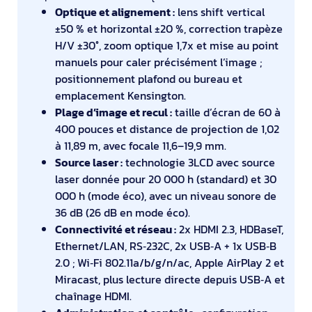
Optique et alignement :
lens shift vertical
±50 % et horizontal ±20 %, correction trapèze
H/V ±30°, zoom optique 1,7x et mise au point
manuels pour caler précisément l’image ;
positionnement plafond ou bureau et
emplacement Kensington.
Plage d’image et recul :
taille d’écran de 60 à
400 pouces et distance de projection de 1,02
à 11,89 m, avec focale 11,6–19,9 mm.
Source laser :
technologie 3LCD avec source
laser donnée pour 20 000 h (standard) et 30
000 h (mode éco), avec un niveau sonore de
36 dB (26 dB en mode éco).
Connectivité et réseau :
2x HDMI 2.3, HDBaseT,
Ethernet/LAN, RS‑232C, 2x USB‑A + 1x USB‑B
2.0 ; Wi‑Fi 802.11a/b/g/n/ac, Apple AirPlay 2 et
Miracast, plus lecture directe depuis USB‑A et
chaînage HDMI.