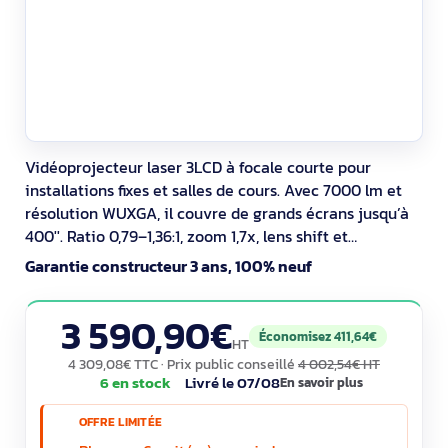
Vidéoprojecteur laser 3LCD à focale courte pour
installations fixes et salles de cours. Avec 7000 lm et
résolution WUXGA, il couvre de grands écrans jusqu’à
400''. Ratio 0,79–1,36:1, zoom 1,7x, lens shift et
correction H/V facilitent l’intégration, y compris à
Garantie constructeur 3 ans, 100% neuf
360°. AirPlay 2, Miracast, HDBaseT, HDMI et réseau
simplifient le partage et la gestion.
3 590,90€
Économisez 411,64€
HT
4 309,08€ TTC
· Prix public conseillé
4 002,54€ HT
6 en stock
Livré le 07/08
En savoir plus
OFFRE LIMITÉE