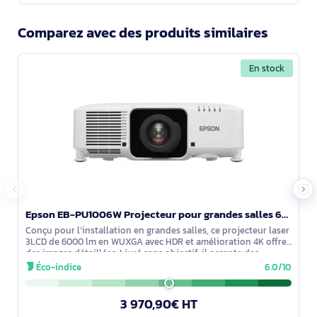
Comparez avec des produits similaires
En stock
Epson EB-PU1006W Projecteur pour grandes salles 6000 ANSI lumens 3LCD WUXGA (1920x1200) Blanc - V11HA35940
Conçu pour l’installation en grandes salles, ce projecteur laser
3LCD de 6000 lm en WUXGA avec HDR et amélioration 4K offre
des images détaillées. Livré sans objectif, il accepte des
optiques
Éco-indice
6.0/10
3 970,90€ HT