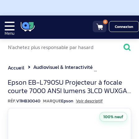
0
Connexion
Menu
Audiovisuel & Interactivité
Vidéoprojecteur
Accueil
Epson EB-L790SU Vidéopro
Epson EB-L790SU Projecteur à focale
courte 7000 ANSI lumens 3LCD WUXGA
(1920x1200) Blanc
RÉF.
V11HB30040
MARQUE
Epson
Voir descriptif
100% neuf