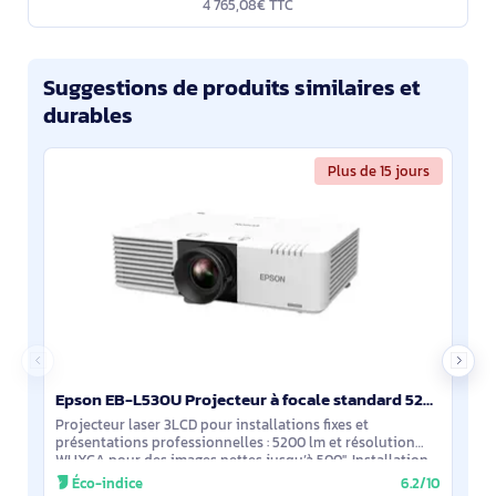
4 765,08€ TTC
Suggestions de produits similaires et
durables
Plus de 15 jours
Epson EB-L530U Projecteur à focale standard 5200 ANSI lumens 3LCD WUXGA (1920x1200) Blanc - V11HA27040
Projecteur laser 3LCD pour installations fixes et
présentations professionnelles : 5200 lm et résolution
WUXGA pour des images nettes jusqu’à 500''. Installation
360° avec lens shift (V ±50 %, H ±20
Éco-indice
6.2/10