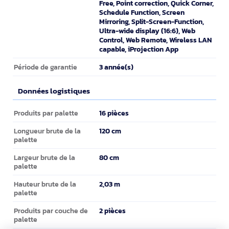
Free, Point correction, Quick Corner,
Schedule Function, Screen
Mirroring, Split-Screen-Function,
Ultra-wide display (16:6), Web
Control, Web Remote, Wireless LAN
capable, iProjection App
3 année(s)
Période de garantie
Données logistiques
Données logistiques
16 pièces
Produits par palette
120 cm
Longueur brute de la
palette
80 cm
Largeur brute de la
palette
2,03 m
Hauteur brute de la
palette
2 pièces
Produits par couche de
palette