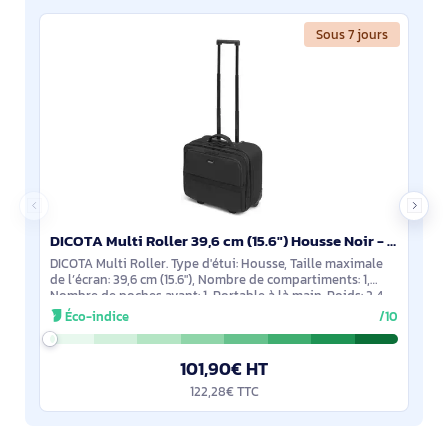
Sous 7 jours
DICOTA Multi Roller 39,6 cm (15.6") Housse Noir - D31441-RPET
DICOTA Multi Roller. Type d'étui: Housse, Taille maximale
de l’écran: 39,6 cm (15.6"), Nombre de compartiments: 1,
Nombre de poches avant: 1, Portable à là main. Poids: 2,4
kg. Coloration de surface:
Éco-indice
/10
101,90€ HT
122,28€ TTC