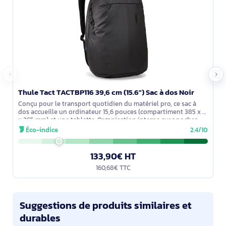
Thule Tact TACTBP116 39,6 cm (15.6") Sac à dos Noir
Conçu pour le transport quotidien du matériel pro, ce sac à
dos accueille un ordinateur 15,6 pouces (compartiment 385 x 31
x 265 mm) et une tablette. Organisation interne avec poches
téléphone et
Éco-indice
2.4/10
133,90€ HT
160,68€ TTC
Suggestions de produits similaires et
durables