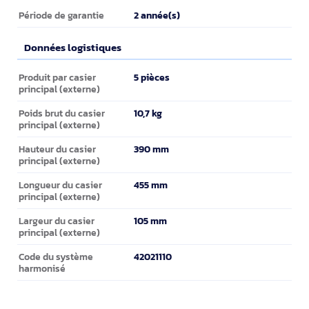
Détails techniques
2 année(s)
Période de garantie
Données logistiques
Données logistiques
5 pièces
Produit par casier
principal (externe)
10,7 kg
Poids brut du casier
principal (externe)
390 mm
Hauteur du casier
principal (externe)
455 mm
Longueur du casier
principal (externe)
105 mm
Largeur du casier
principal (externe)
42021110
Code du système
harmonisé