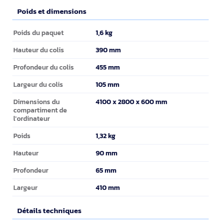
Poids et dimensions
Poids et dimensions
1,6 kg
Poids du paquet
390 mm
Hauteur du colis
455 mm
Profondeur du colis
105 mm
Largeur du colis
4100 x 2800 x 600 mm
Dimensions du
compartiment de
l'ordinateur
1,32 kg
Poids
90 mm
Hauteur
65 mm
Profondeur
410 mm
Largeur
Détails techniques