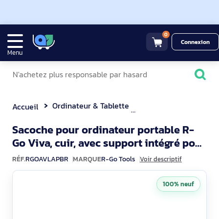
0
Connexion
Menu
Ordinateur & Tablette
Sacoche & Housse
Accueil
Sacoche pour ordinateur portable R-
Go Viva, cuir, avec support intégré pour
RGOAVLAPBR
ordinateur portable, pro
RÉF.
RGOAVLAPBR
MARQUE
R-Go Tools
Voir descriptif
100% neuf