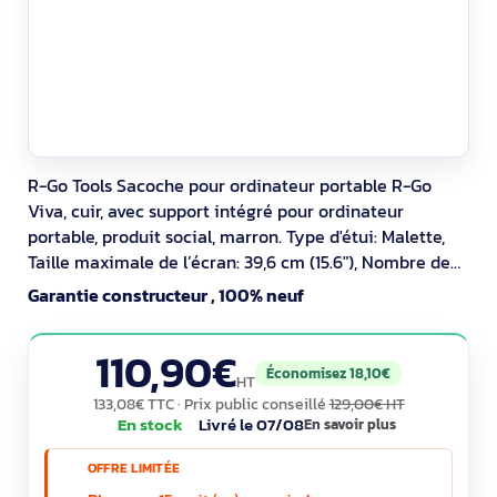
R-Go Tools Sacoche pour ordinateur portable R-Go
Viva, cuir, avec support intégré pour ordinateur
portable, produit social, marron. Type d'étui: Malette,
Taille maximale de l’écran: 39,6 cm (15.6"), Nombre de
compartiments: 2, Portable à là main, Sangle épaule.
Garantie constructeur , 100% neuf
Poids: 1,32 kg. Coloration de surface: Monochromatique
110,90€
Économisez 18,10€
HT
133,08€ TTC
· Prix public conseillé
129,00€ HT
En stock
Livré le 07/08
En savoir plus
OFFRE LIMITÉE