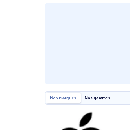
Description
Marque
Samsung
Samsung GP-FPX216AMBTW