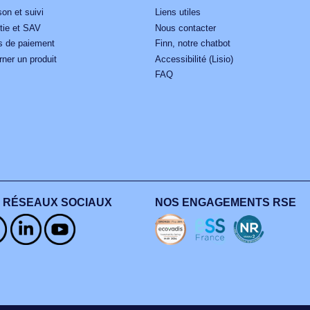
N’attendez pas !
nnectez-vous ou créez votre compte pour bénéficier de l’e
Je me connecte
Je crée mon comp
MON COMPTE
AIDE
Livraison et suivi
Liens utiles
Garantie et SAV
Nous contacter
Modes de paiement
Finn, notre chatbot
Retourner un produit
Accessibilité (Lisio)
FAQ