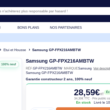
CATION
BONS PLANS
NOS PARTENAIRES
blette
Etui et Housse
Samsung GP-FPX216AMBTW
Samsung GP-FPX216AMB
100% neuf
RÉF.
GP-FPX216AMBTW
MARQUE
Samsu
Samsung GP-FPX216AMBTW
Garantie constructeur 2 ans, 100% n
28,
34,30€ T