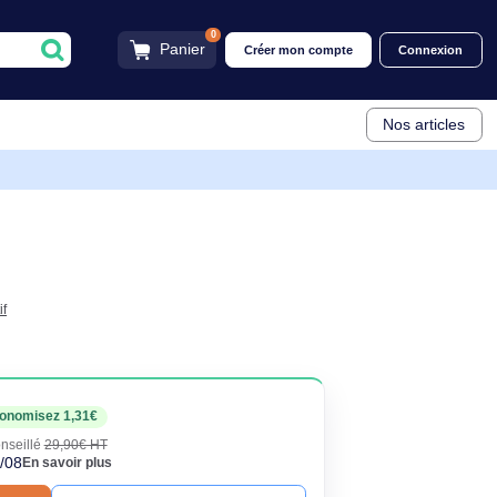
0
Panier
Créer mon compt
GP-FPX216AMBTW
TW
ng
Voir descriptif
euf
59€
Économisez 1,31€
HT
TC
· Prix public conseillé
29,90€ HT