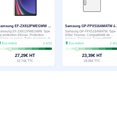
milaires et durables
En stock
Samsung EF-ZX812PWEGWW protection d'écran de tablette Protection d'écran en papier 1 pièce(s)
Samsung EF-ZX812PWEGWW. Type
Samsung GP-FPX5
de protection d'écran: Protection
d'étui: Housse, Comp
d'écran en papier, Taille maximale de
marque: Samsung, C
l’écran: 31,5 cm (12.4"), Compatibilité
Galaxy Tab S9 FE, T
Éco-indice
2.4/10
Éco-indice
de marque: Samsung, Compatibilité:
l’écran: 27,7 cm (10
Galaxy Tab S10+, Galaxy
27,29€ HT
23,39
32,74€ TTC
28,06