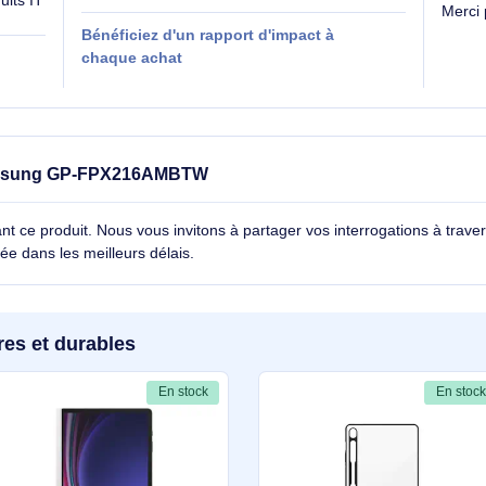
 produit sur
Labels vérifiés par des organismes indépendants
es produits IT
Bénéficiez d'un rapport d'impact à
 RSE
chaque achat
r le Samsung GP-FPX216AMBTW
cernant ce produit. Nous vous invitons à partager vos interroga
détaillée dans les meilleurs délais.