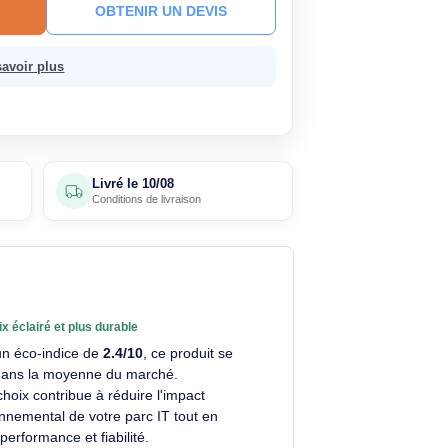
ck
Livré le 10/08
En savoir plus
R AU PANIER
OBTENIR UN DEVIS
sans frais.
En savoir plus
4 avis
Livré le
10/08
clients
Conditions de livraison
Un choix éclairé et plus durable
Avec un éco-indice de
2.4/10
, ce produit se