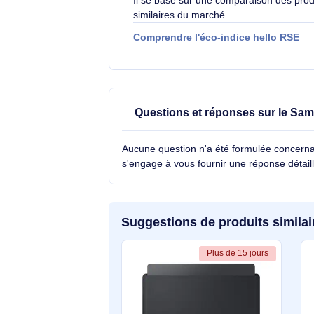
globalement l'impact
2.4
/10
environnemental d'un
son cycle de vie.
Il se base sur une comparaison d
similaires du marché.
Comprendre l'éco-indice hello
Questions et réponses su
Aucune question n'a été formulée con
s'engage à vous fournir une réponse 