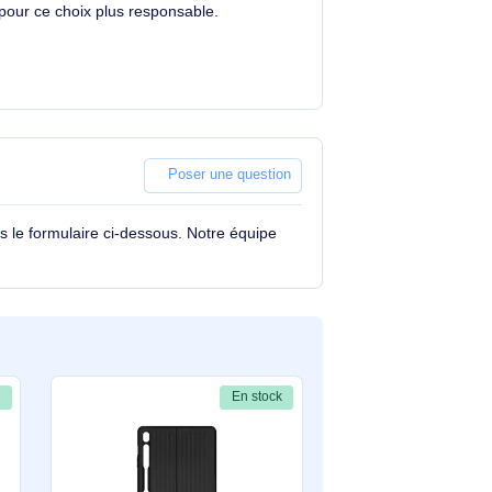
situe dans la moyenne du marché.
Votre choix contribue à réduire l'impact
.
environnemental de votre parc IT tout en
alliant performance et fiabilité.
Merci pour ce choix plus responsable.
Poser une question
tions à travers le formulaire ci-dessous. Notre équipe