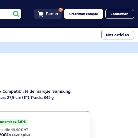
0
Panier
Créer mon compt
P-FPX216AMCBW
Voir descriptif
d'étui: Housse, Compatibilité de marque: Samsung,
male de l’écran: 27,9 cm (11"). Poids: 345 g
29€
Économisez 7,61€