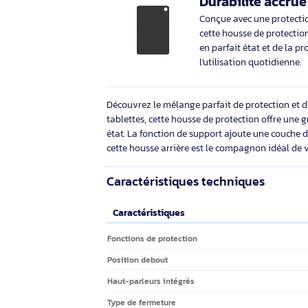
Éco-indice
2.4/10
47,29€ HT
56,74€ TTC
Description
Marque
Samsung
Durabilité a
Conçue avec une pr
cette housse de pr
en parfait état et 
l'utilisation quoti