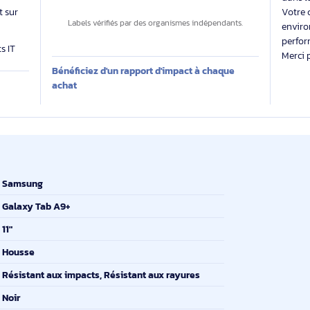
Des labels exigeants pour un impact maîtrisé
 évalue
Impact carbone inconnu
 produit sur
Labels vérifiés par des organismes indépendants.
produits IT
Bénéficiez d'un rapport d'impact à chaque
E
achat
Samsung
Galaxy Tab A9+