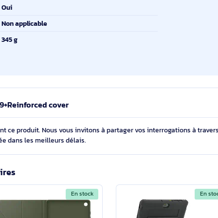
11"
Housse
Résistant aux impacts, Résistant aux rayures
Noir
Oui
Non applicable
345 g
e Tab A9+Reinforced cover
cernant ce produit. Nous vous invitons à partager vos interroga