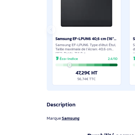
34,09€ HT
40,90€ TTC
Suggestions de produits sim
En stock
Samsung EF-LPUN6 40,6 cm (16") Étui Noir - EF-LPUN6PBEGWW
Samsung EF-LPUN6. Type d'étui: Étui,
Taille maximale de l’écran: 40,6 cm
(16"). Poids: 314,8 g