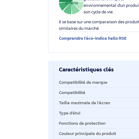
Éco-indice hello RSE
L'éco-indice hello RSE
globalement l'impact
2.4
/10
environnemental d'un
son cycle de vie.
Il se base sur une comparaison des 
similaires du marché.
Comprendre l'éco-indice hello RS
Caractéristiques clés
Caractéristiques clés
Compatibilité de marque
Compatibilité