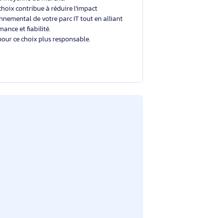
Un choix éclairé et plus durable
Avec un éco-indice de
2.4/10
, ce produit se situe
dans la moyenne du marché.
Votre choix contribue à réduire l'impact
environnemental de votre parc IT tout en alliant
performance et fiabilité.
Merci pour ce choix plus responsable.