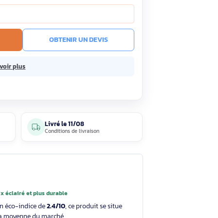
HT
TC
· Prix public conseillé
49,90€ HT
ock
Livré le 11/08
En savoir plus
e prix !
R AU PANIER
OBTENIR UN DEVIS
ans frais.
En savoir plus
5 avis
Livré le
11/08
clients
Conditions de livraison