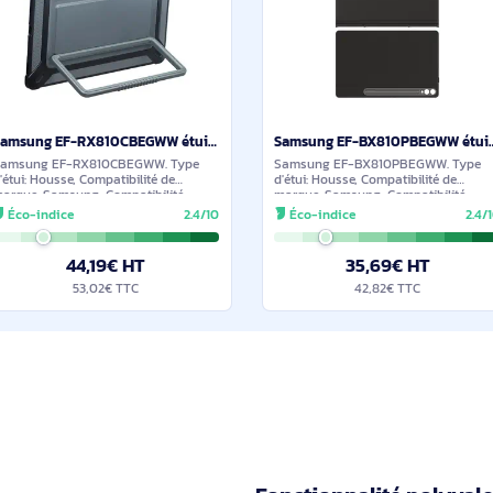
Poids: 238 g
47,29€ HT
36,3
56,74€ TTC
43,66
ilaires et durables
En stock
Samsung EF-RX810CBEGWW étui pour tablette 31,5 cm (12.4") Housse Titane
Samsung EF-RX810CBEGWW. Type
Samsung EF-BX810
d'étui: Housse, Compatibilité de
d'étui: Housse, Compa
marque: Samsung, Compatibilité:
marque: Samsung, Co