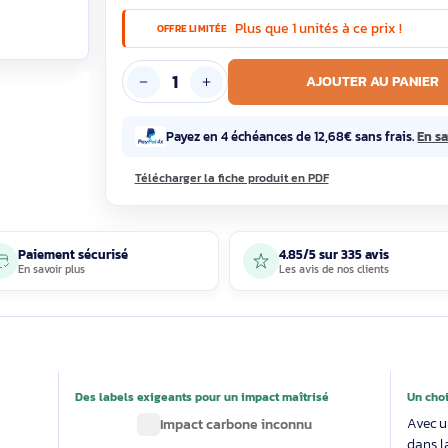
50,74€ T
1 en st
Plus que 1 unités à c
OFFRE LIMITÉE
AJOUTE
Payez en 4 échéances de 12,68€ s
Télécharger la fiche produit en PDF
Paiement sécurisé
4.85/5 sur 33
En savoir plus
Les avis de nos 
able