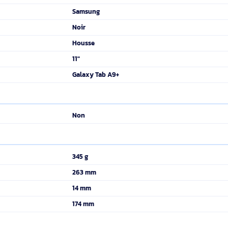
tion et de fonctionnalité avec la housse de protection Samsung
e une grande durabilité grâce à sa protection contre les chocs et le
uche de polyvalence, permettant une visualisation mains libres et un
al de votre tablette, offrant un ajustement élégant et sûr sans com
Résistant aux impacts, Résistant au
Oui
Non
Non applicable
Samsung
Noir
Housse