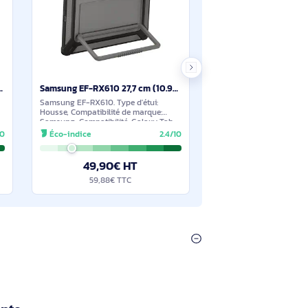
9€ HT
47,29€ HT
€ TTC
56,74€ TTC
En stock
En stock
Samsung EF-BX810PBEGWW étui pour tablette 31,5 cm (12.4") Housse
Samsung EF-RX610 27,7 cm (10.9") Housse Noir - EF-RX610CBEGWW
PBEGWW. Type
Samsung EF-RX610. Type d'étui:
tibilité de
Housse, Compatibilité de marque:
mpatibilité:
Samsung, Compatibilité: Galaxy Tab