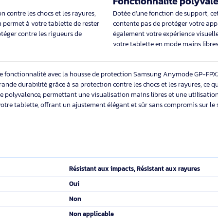
Galaxy Tab S10+, Galaxy Tab S9+,
Galaxy Tab S10+, Ga
Éco-indice
2.4/10
Éco-indice
Galaxy Tab S9 FE+, Taille maximale de
Galaxy Tab S9 FE+, 
l’écran: 31,5 cm (12.4"), Nombre
l’écran: 31,5 cm (12.4"
44,19€ HT
35,69
53,02€ TTC
42,82€
ccrue
Fonctionnalit
otection contre les chocs et les rayures,
Dotée d'une fonction 
otection permet à votre tablette de rester
contente pas de prot
de la protéger contre les rigueurs de
également votre expér
dienne.
votre tablette en mo