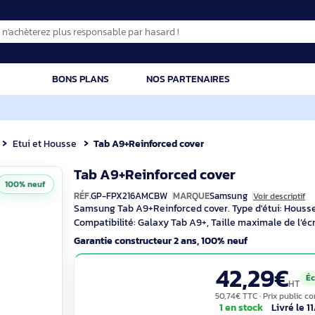
CATION
BONS PLANS
NOS PARTENAIRES
blette
Etui et Housse
Tab A9+Reinforced cover
G
Tab A9+Reinforced cover
100% neuf
RÉF.
GP-FPX216AMCBW
MARQUE
Samsung
Samsung Tab A9+Reinforced cover. Type 
Compatibilité: Galaxy Tab A9+, Taille maxi
Garantie constructeur 2 ans, 100% neuf
42,