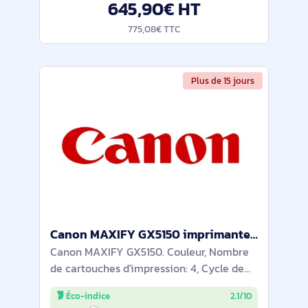
645,90€ HT
775,08€ TTC
Plus de 15 jours
Canon MAXIFY GX5150 imprimante jets d'encres Couleur 600 x 1200 DPI A4 Wifi - 6884C006
Canon MAXIFY GX5150. Couleur, Nombre
de cartouches d'impression: 4, Cycle de
service (Maximum): 45000 pages par
Éco-indice
2.1/10
mois. Résolution maximale: 600 x 1200