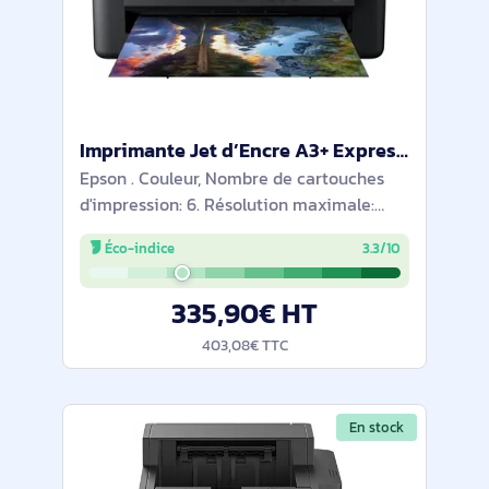
Imprimante Jet d’Encre A3+ Expression Photo HD XP‐15000 - C11CG43402
Epson . Couleur, Nombre de cartouches
d'impression: 6. Résolution maximale:
5760 x 1440 DPI. Taille de papier de série
Éco-indice
3.3/10
A ISO maximum: A3. Vitesse d'impression
(noir, qualité normale, A4/US Letter):
335,90€ HT
403,08€ TTC
En stock