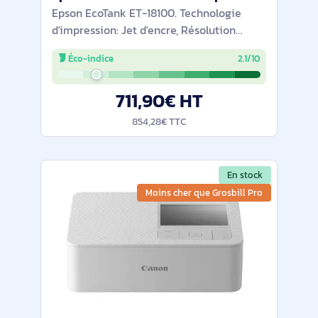
Epson EcoTank ET-18100. Technologie
d'impression: Jet d'encre, Résolution
maximale: 5760 x 1440 DPI, Impression
Éco-indice
2.1/10
sans marge. Wifi. Couleur du produit: Noir
711,90€ HT
854,28€ TTC
En stock
Moins cher que Grosbill Pro