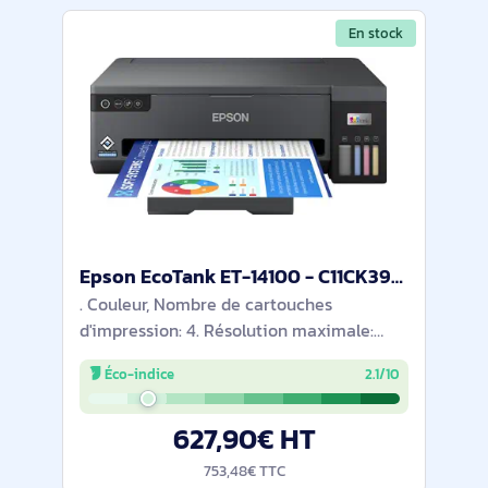
En stock
Epson EcoTank ET-14100 - C11CK39401
. Couleur, Nombre de cartouches
d'impression: 4. Résolution maximale:
4800 x 1200 DPI. Taille de papier de série
Éco-indice
2.1/10
A ISO maximum: A3. Vitesse d'impression
(noir, qualité normale, A4/US Letter): 30
627,90€ HT
ppm.
753,48€ TTC