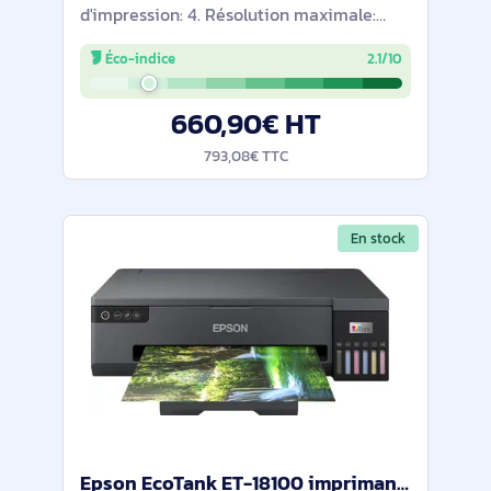
d'impression: 4. Résolution maximale:
4800 x 1200 DPI. Taille de papier de série
Éco-indice
2.1/10
A ISO maximum: A3. Impression recto-
verso. Écran: LCD. Wifi. Couleur du produit:
660,90€ HT
Noir
793,08€ TTC
En stock
Epson EcoTank ET-18100 imprimante photo Jet d'encre 5760 x 1440 DPI Wifi - C11CK38401