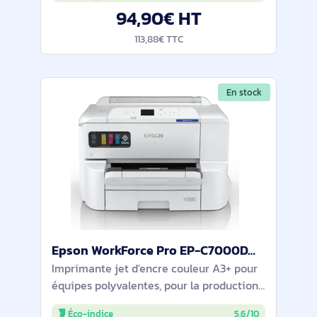
94,90€ HT
normale, A4/US
113,88€ TTC
En stock
Epson WorkForce Pro EP-C7000DW imprimante jets d'encres Couleur 4800 x 1200 DPI A3+ Wifi - C11CL37401
Imprimante jet d'encre couleur A3+ pour
équipes polyvalentes, pour la production
de documents. 25 ppm A4, première page
Éco-indice
5.6/10