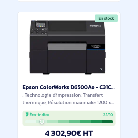
En stock
Epson ColorWorks D6500Ae - C31CL91102
. Technologie d'impression: Transfert
thermique, Résolution maximale: 1200 x
1200 DPI, Vitesse d'impression (mesure
Éco-indice
2.1/10
métrique): 85 mm/sec, Couleur.
Technologie de connectivité: Avec fil,
4 302,90€ HT
Ethernet/LAN,