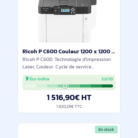
Ricoh P C600 Couleur 1200 x 1200 DPI A4 - 945385
Ricoh P C600. Technologie d'impression:
Laser, Couleur. Cycle de service
(Maximum): 150000 pages par mois.
Éco-indice
5.0/10
Résolution maximale: 1200 x 1200 DPI.
Taille de papier de série A ISO maximum:
1 516,90€ HT
A4. Vitesse
1 820,28€ TTC
En stock