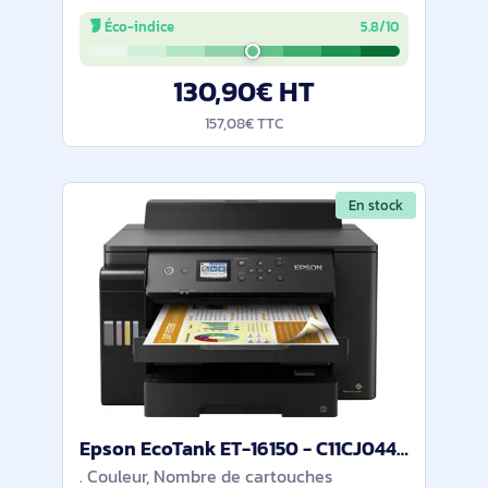
numérise au format A4. 20 ppm en noir,
Éco-indice
5.8/10
10 ppm en couleur, recto‑verso auto.
Chargeur ADF 35 feuilles, bac 225 feuilles.
130,90€ HT
157,08€ TTC
En stock
Epson EcoTank ET-16150 - C11CJ04401
. Couleur, Nombre de cartouches