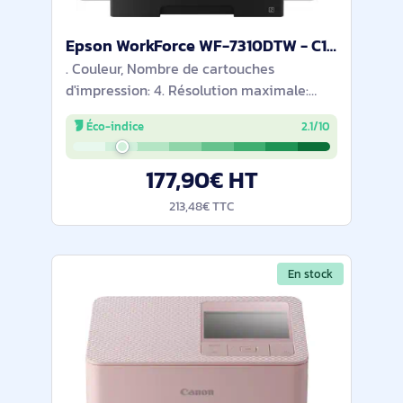
Epson WorkForce WF-7310DTW - C11CH70402
. Couleur, Nombre de cartouches
d'impression: 4. Résolution maximale:
4800 x 2400 DPI. Taille de papier de série
Éco-indice
2.1/10
A ISO maximum: A3. Vitesse d'impression
(noir, qualité normale, A4/US Letter): 32
177,90€ HT
ppm.
213,48€ TTC
En stock