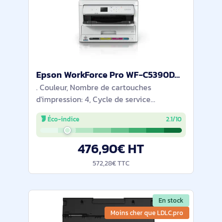
Epson WorkForce Pro WF-C5390DW - C11CK25401
. Couleur, Nombre de cartouches
d'impression: 4, Cycle de service
(Maximum): 75000 pages par mois.
Éco-indice
2.1/10
Résolution maximale: 4800 x 1200 DPI.
Taille de papier de série A ISO maximum:
476,90€ HT
A4. Vitesse
572,28€ TTC
En stock
Moins cher que LDLC.pro