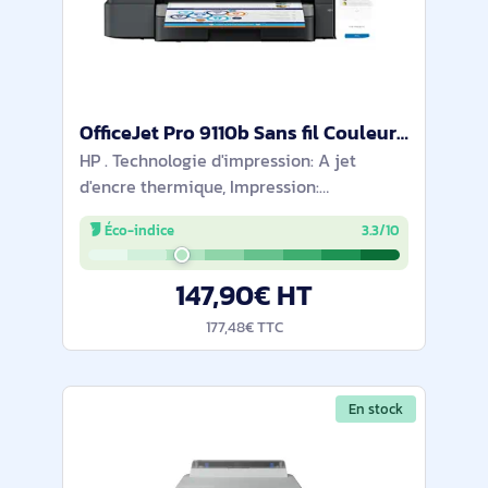
OfficeJet Pro 9110b Sans fil Couleur Imprimante, Impression recto-verso - 5A0S3B#629
HP . Technologie d'impression: A jet
d'encre thermique, Impression:
Impression couleur, Résolution maximale:
Éco-indice
3.3/10
4800 x 1200 DPI, Vitesse d'impression
(couleur, qualité normale, A4/US Letter):
147,90€ HT
18 ppm.
177,48€ TTC
En stock