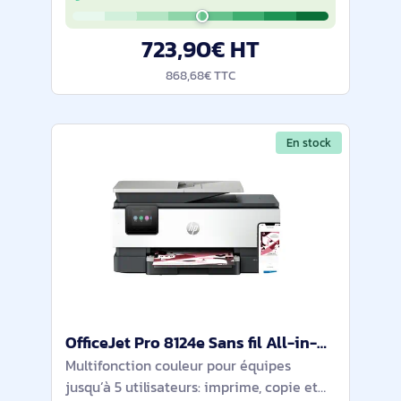
en 5,5 s et recto-verso automatique.
Connexions Wi-Fi/Ethernet et impression
723,90€ HT
868,68€ TTC
En stock
OfficeJet Pro 8124e Sans fil All-in-One Couleur Imprimante, Instant Ink; Impression recto-verso - 405U7B#629
Multifonction couleur pour équipes
jusqu’à 5 utilisateurs: imprime, copie et