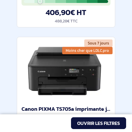
DPI. Taille de papier de série A ISO
406,90€ HT
maximum: A4.
488,28€ TTC
Sous 7 jours
Moins cher que LDLC.pro
Canon PIXMA TS705a imprimante jets d'encres Couleur 4800 x 1200 DPI A4 Wifi - 3109C026
Canon PIXMA TS705a. Couleur, Nombre de
OUVRIR LES FILTRES
cartouches d'impression: 5. Résolution
maximale: 4800 x 1200 DPI. Taille de