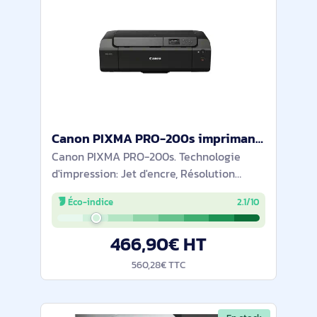
Canon PIXMA PRO-200s imprimante photo Jet d'encre 4800 x 2400 DPI Wifi - 6875C009
Canon PIXMA PRO-200s. Technologie
d'impression: Jet d'encre, Résolution
maximale: 4800 x 2400 DPI, Impression
Éco-indice
2.1/10
sans marge. Wifi. Couleur du produit: Noir
466,90€ HT
560,28€ TTC