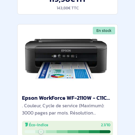
143,88€ TTC
En stock
Epson WorkForce WF-2110W - C11CK92402
. Couleur, Cycle de service (Maximum):
3000 pages par mois. Résolution
maximale: 5760 x 1440 DPI. Taille de
Éco-indice
2.1/10
papier de série A ISO maximum: A4.
Vitesse d'impression (noir, qualité