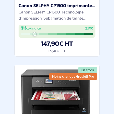
Canon SELPHY CP1500 imprimante photo Sublimation de teinte 300 x 300 DPI 4" x 6" (10x15 cm) Wifi - 5540C003
Canon SELPHY CP1500. Technologie
d'impression: Sublimation de teinte,
Résolution maximale: 300 x 300 DPI.
Éco-indice
2.1/10
Format d’impression maximale: 4" x 6"
(10x15 cm). Wifi. Impression directe.
147,90€ HT
Couleur du
177,48€ TTC
En stock
Moins cher que Grosbill Pro