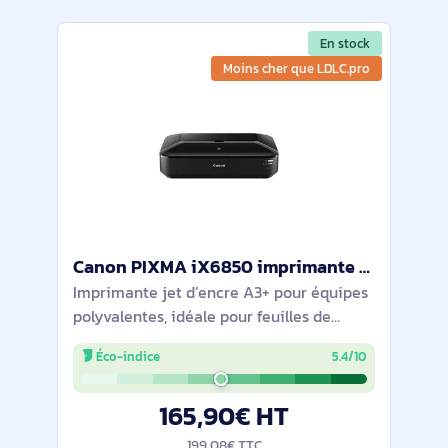
En stock
Moins cher que LDLC.pro
Canon PIXMA iX6850 imprimante photo Jet d'encre 9600 x 2400 DPI A3+ (330 x 483 mm) Wifi - 8747B006
Imprimante jet d’encre A3+ pour équipes
polyvalentes, idéale pour feuilles de
calcul, posters et photos grand format.
Éco-indice
5.4/10
Résolution 9600 x 2400 dpi et 5
réservoirs individuels (noir pigmenté +
165,90€ HT
couleurs)
199,08€ TTC