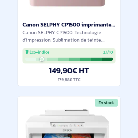
Canon SELPHY CP1500 imprimante photo Sublimation de teinte 300 x 300 DPI 4" x 6" (10x15 cm) Wifi - 5541C002
Canon SELPHY CP1500. Technologie
d'impression: Sublimation de teinte,
Résolution maximale: 300 x 300 DPI.
Éco-indice
2.1/10
Format d’impression maximale: 4" x 6"
(10x15 cm). Wifi. Impression directe.
149,90€ HT
Couleur du
179,88€ TTC
En stock