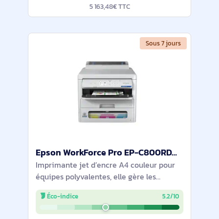
5 163,48€ TTC
Sous 7 jours
Epson WorkForce Pro EP-C800RDW imprimante jets d'encres Couleur 4800 x 1200 DPI A4 Wifi - C11CK21401
Imprimante jet d’encre A4 couleur pour
équipes polyvalentes, elle gère les
documents du quotidien à 34 ppm avec
Éco-indice
5.2/10
impression recto‑verso. Wi‑Fi, Ethernet et
Wi‑Fi Direct pour une intégration simple,