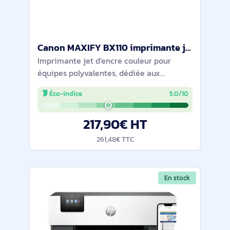
Canon MAXIFY BX110 imprimante jets d'encres Couleur 4800 x 1200 DPI A4 Wifi - 7069C026
Imprimante jet d'encre couleur pour
équipes polyvalentes, dédiée aux
documents A4 du quotidien. Résolution
Éco-indice
5.0/10
4800 x 1200 ppp, impression recto-verso,
écran OLED 1,4". Wi-Fi et Wi-Fi Direct avec
217,90€ HT
261,48€ TTC
En stock