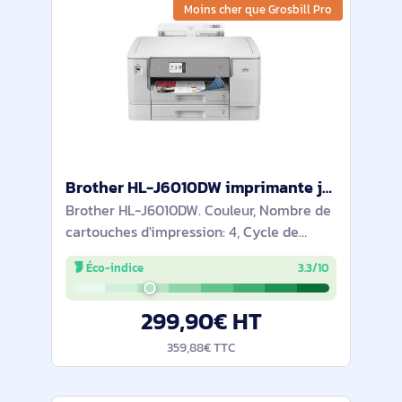
Moins cher que Grosbill Pro
Brother HL-J6010DW imprimante jets d'encres Couleur 1200 x 4800 DPI A3 Wifi - HLJ6010DWRE1
Brother HL-J6010DW. Couleur, Nombre de
cartouches d'impression: 4, Cycle de
service (Maximum): 3500 pages par mois.
Éco-indice
3.3/10
Résolution maximale: 1200 x 4800 DPI.
Taille de papier de série A ISO maximum:
299,90€ HT
A3.
359,88€ TTC