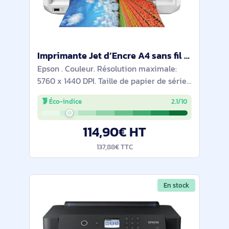
Imprimante Jet d’Encre A4 sans fil Expression Photo XP‐65 - C11CK89402
Epson . Couleur. Résolution maximale:
5760 x 1440 DPI. Taille de papier de série
A ISO maximum: A4. Vitesse d'impression
Éco-indice
2.1/10
(noir, qualité normale, A4/US Letter): 9,5
ppm. Impression recto-verso. Wifi.
114,90€ HT
137,88€ TTC
En stock