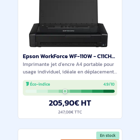
Epson WorkForce WF-110W - C11CH25401
Imprimante jet d’encre A4 portable pour
usage individuel, idéale en déplacement.
Légère (1,6 kg) avec batterie intégrée
Éco-indice
4.9/10
rechargeable via USB. Encres
pigmentaires et résolution 5760 x 1440
205,90€ HT
dpi pour
247,08€ TTC
En stock