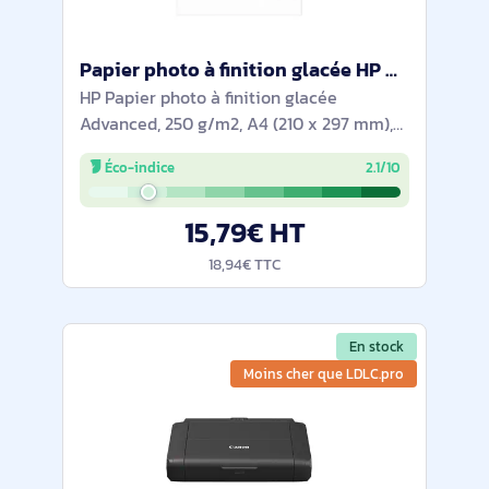
Papier photo à finition glacée HP Advanced, 250 g/m2, A4 (210 x 297 mm), 25 feuilles - Q5456A
HP Papier photo à finition glacée
Advanced, 250 g/m2, A4 (210 x 297 mm),
25 feuilles. Type de finition: Brillant,
Éco-indice
2.1/10
Format de papier: A4, Feuilles par pack: 25
feuilles. Largeur: 226 mm, Profondeur: 14
15,79€ HT
18,94€ TTC
En stock
Moins cher que LDLC.pro