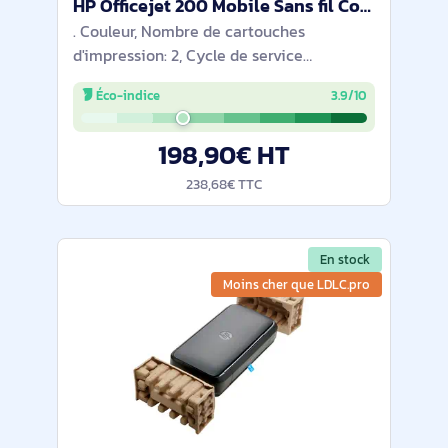
HP Officejet 200 Mobile Sans fil Couleur Imprimante - CZ993A#BHC
. Couleur, Nombre de cartouches
d'impression: 2, Cycle de service
(Maximum): 500 pages par mois.
Éco-indice
3.9/10
Résolution maximale: 4800 x 1200 DPI.
Taille de papier de série A ISO maximum:
198,90€ HT
A4. Vitesse
238,68€ TTC
En stock
Moins cher que LDLC.pro