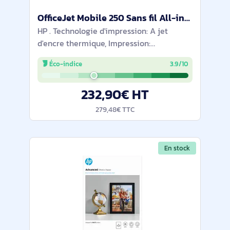
OfficeJet Mobile 250 Sans fil All-in-One Couleur Imprimante, Copieur, Scanner - CZ992A#BHC
HP . Technologie d'impression: A jet
d'encre thermique, Impression:
Impression couleur, Résolution maximale:
Éco-indice
3.9/10
4800 x 1200 DPI, Vitesse d'impression
(couleur, qualité normale, A4/US Letter): 7
232,90€ HT
ppm.
279,48€ TTC
En stock