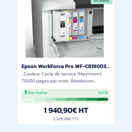
En stock
Epson WorkForce Pro WF-C8190D3TWC - C11CG70401BP
. Couleur, Cycle de service (Maximum):
75000 pages par mois. Résolution
maximale: 4800 x 1200 DPI. Taille de
Éco-indice
3.3/10
papier de série A ISO maximum: A3.
Vitesse d'impression (noir, qualité
1 940,90€ HT
normale, A4/US
2 329,08€ TTC