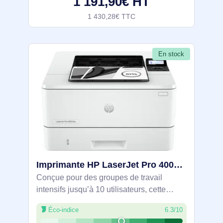
1 191,90€ HT
1 430,28€ TTC
En stock
Imprimante HP LaserJet Pro 4002dw - 2Z606F#B19
Conçue pour des groupes de travail
intensifs jusqu’à 10 utilisateurs, cette
imprimante laser mono A4 atteint 40 ppm
Éco-indice
6.3/10
avec recto-verso automatique.