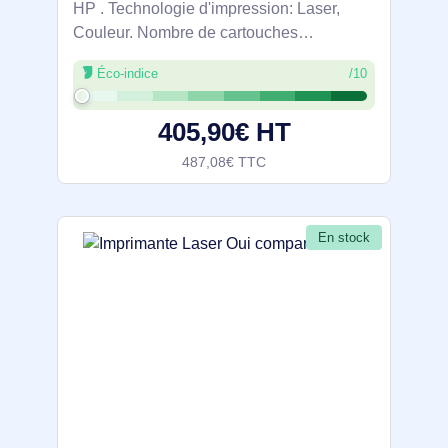
HP . Technologie d'impression: Laser,
Couleur. Nombre de cartouches
d'impression: 4, Cycle de service
Éco-indice
/10
(Maximum): 40000 pages par mois.
Résolution maximale: 600 x 600 DPI.
405,90€ HT
Taille de papier de série A
487,08€ TTC
En stock