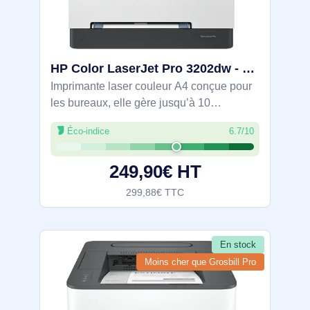
HP Color LaserJet Pro 3202dw - 499R0F#B19
Imprimante laser couleur A4 conçue pour
les bureaux, elle gère jusqu’à 10
utilisateurs avec 25 ppm en noir et en
Éco-indice
6.7/10
couleur et l’impression recto verso
automatique. Résolution 600 x 600 dpi,
249,90€ HT
bac 250
299,88€ TTC
En stock
Moins cher que Grosbill Pro