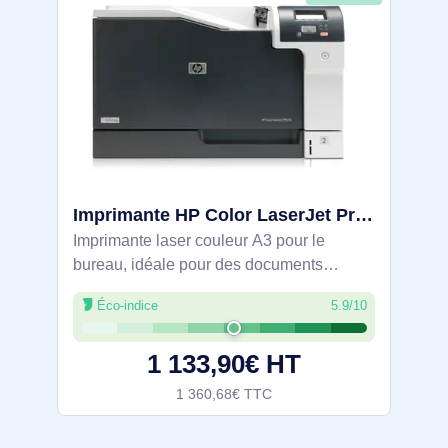
Imprimante HP Color LaserJet Professional CP5225dn - CE712A#B19
Imprimante laser couleur A3 pour le
bureau, idéale pour des documents
grands formats. Vitesse 20 ppm en A4 et
Éco-indice
5.9/10
10 ppm en A3, recto verso automatique.
Ethernet 10/100 intégré pour le partage.
1 133,90€ HT
Capacité
1 360,68€ TTC