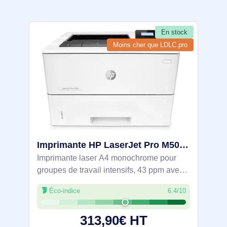
En stock
Moins cher que LDLC.pro
Imprimante HP LaserJet Pro M501dn - J8H61A#B19
Imprimante laser A4 monochrome pour
groupes de travail intensifs, 43 ppm avec
recto verso auto (34 ppm) et première
Éco-indice
6.4/10
page en 7,2 s. Gestion papier 650 feuilles,
extensible jusqu’à 1 200 et jusqu’à 5
313,90€ HT