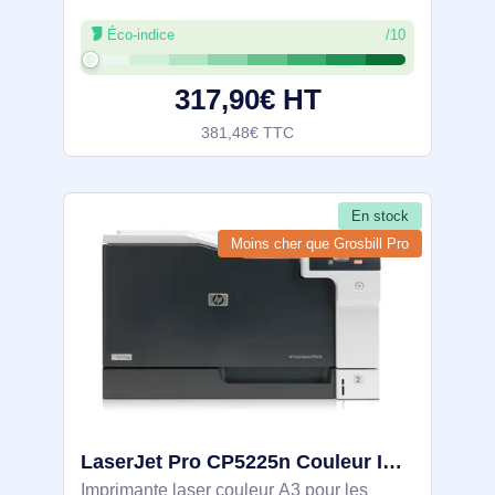
d'impression: 4, Cycle de service
Éco-indice
/10
(Maximum): 40000 pages par mois.
Résolution maximale: 600 x 600 DPI.
317,90€ HT
Taille de papier de série A
381,48€ TTC
En stock
Moins cher que Grosbill Pro
LaserJet Pro CP5225n Couleur Imprimante, Ethernet uniquement - CE711A#B19
Imprimante laser couleur A3 pour les