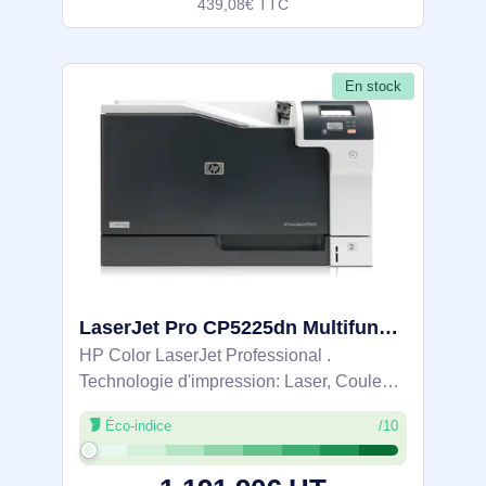
439,08€ TTC
En stock
LaserJet Pro CP5225dn Multifunction Couleur Imprimante, Ethernet uniquement; Copieur, Scanner - CE712A
HP Color LaserJet Professional .
Technologie d'impression: Laser, Couleur.
Nombre de cartouches d'impression: 4,
Éco-indice
/10
Cycle de service (Maximum): 75000 pages
par mois. Résolution maximale: 600 x 600
DPI.