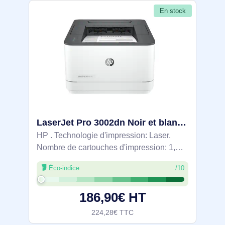
En stock
LaserJet Pro 3002dn Noir et blanc Imprimante, Ethernet uniquement; Recto verso - 3G651F
HP . Technologie d'impression: Laser.
Nombre de cartouches d'impression: 1,
Cycle de service (Maximum): 50000 pages
Éco-indice
/10
par mois. Résolution maximale: 1200 x
1200 DPI. Taille de papier de série A ISO
186,90€ HT
224,28€ TTC