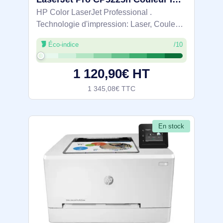
HP Color LaserJet Professional .
Technologie d'impression: Laser, Couleur.
Nombre de cartouches d'impression: 4,
Éco-indice
/10
Cycle de service (Maximum): 75000 pages
par mois. Résolution maximale: 600 x 600
1 120,90€ HT
DPI.
1 345,08€ TTC
En stock