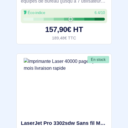
équipes de bureau (jusqu’à 7 utilisateurs).
Conçue pour l’impression mono rapide: 33
Éco-indice
6.4/10
ppm, recto verso auto 20 ppm, résolution
1200 x 1200 dpi. Bac 250
157,90€ HT
189,48€ TTC
En stock
LaserJet Pro 3302sdw Sans fil Multifunction Couleur Imprimante, Copieur, Scanner; Recto verso - 499Q6F