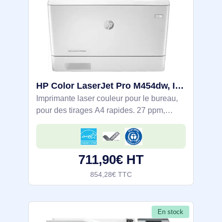
HP Color LaserJet Pro M454dw, Imprimer, Impression USB en façade; Impression recto-verso - W1Y45A#B19
Imprimante laser couleur pour le bureau,
pour des tirages A4 rapides. 27 ppm,
recto‑verso auto, Wi‑Fi, Ethernet Gigabit et
impression USB en façade. Écran tactile
6,8 cm, impression sécurisée (PIN).
711,90€ HT
854,28€ TTC
En stock