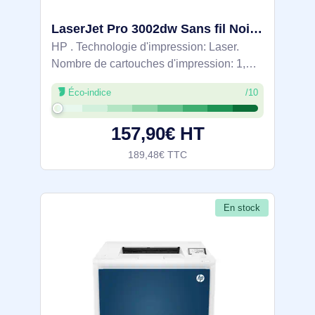
LaserJet Pro 3002dw Sans fil Noir et blanc Imprimante, Recto verso - 3G652F
HP . Technologie d'impression: Laser.
Nombre de cartouches d'impression: 1,
Cycle de service (Maximum): 50000 pages
Éco-indice
/10
par mois. Résolution maximale: 1200 x
1200 DPI. Taille de papier de série A ISO
157,90€ HT
189,48€ TTC
En stock