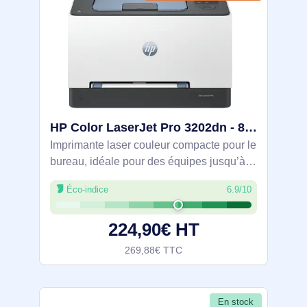
HP Color LaserJet Pro 3202dn - 8D7L0A#B19
Imprimante laser couleur compacte pour le
bureau, idéale pour des équipes jusqu’à
10 utilisateurs et un volume de 150 à 2
Éco-indice
6.9/10
500 pages/mois. Impression A4 recto-
verso automatique à 25 ppm, résolution
224,90€ HT
269,88€ TTC
En stock