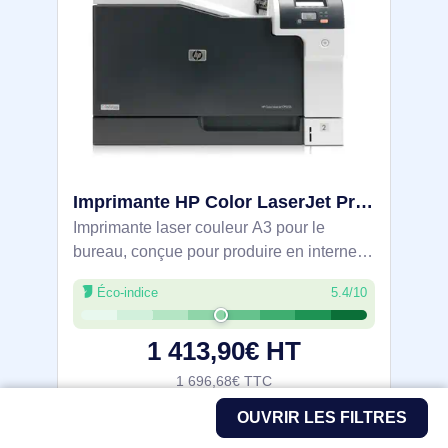
Imprimante HP Color LaserJet Professional CP5225 - CE710A#B19
Imprimante laser couleur A3 pour le
bureau, conçue pour produire en interne
des documents jusqu’au grand format.
Éco-indice
5.4/10
Vitesse 20 ppm en A4 (10 ppm en A3) et
résolution 600 x 600 dpi. Recto verso
1 413,90€ HT
manuel.
1 696,68€ TTC
OUVRIR LES FILTRES