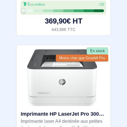
Éco-indice
/10
pages par mois. Résolution maximale: 600
x 600 DPI. Taille de papier de série A ISO
369,90€ HT
443,88€ TTC
En stock
Moins cher que Grosbill Pro
Imprimante HP LaserJet Pro 3002dn - 3G651F#B19
Imprimante laser A4 destinée aux petites