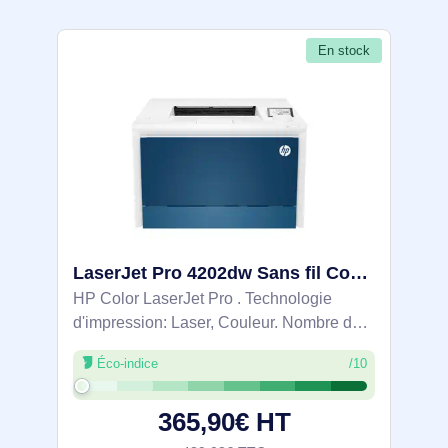
En stock
LaserJet Pro 4202dw Sans fil Couleur Imprimante, Recto verso - 4RA88F
HP Color LaserJet Pro . Technologie
d'impression: Laser, Couleur. Nombre de
cartouches d'impression: 4, Cycle de
Éco-indice
/10
service (Maximum): 50000 pages par
mois. Résolution maximale: 600 x 600
365,90€ HT
DPI. Taille de