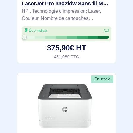
LaserJet Pro 3302fdw Sans fil Multifunction Couleur Imprimante, Copieur, Scanner; Recto verso - 499Q8F
HP . Technologie d'impression: Laser,
Couleur. Nombre de cartouches
d'impression: 4, Cycle de service
Éco-indice
/10
(Maximum): 40000 pages par mois.
Résolution maximale: 600 x 600 DPI.
375,90€ HT
Taille de papier de série A
451,08€ TTC
En stock