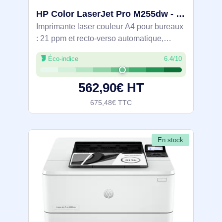
HP Color LaserJet Pro M255dw - 7KW64A#B19
Imprimante laser couleur A4 pour bureaux
: 21 ppm et recto-verso automatique,
résolution 600 x 600 dpi, bac 250 feuilles
Éco-indice
6.4/10
et sortie 100. Connexions Ethernet, Wi-Fi
double bande et Wi-Fi Direct,
562,90€ HT
675,48€ TTC
En stock