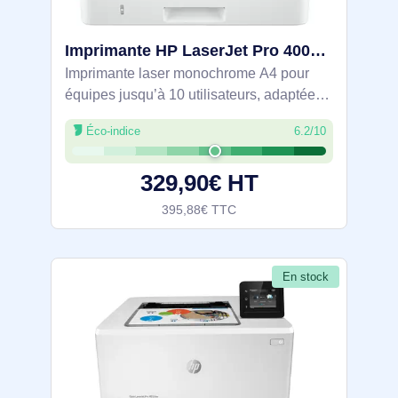
Imprimante HP LaserJet Pro 4002dn - 2Z605F#B19
Imprimante laser monochrome A4 pour
équipes jusqu’à 10 utilisateurs, adaptée
aux volumes de 750 à 4000 pages/mois.
Éco-indice
6.2/10
40 ppm, recto verso automatique et 1200 x
1200 dpi. Ethernet Gigabit et impression
329,90€ HT
395,88€ TTC
En stock