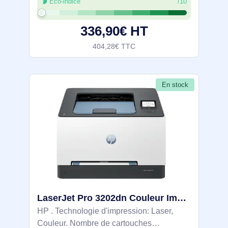
Éco-indice
/10
par mois. Résolution maximale: 1200 x
1200 DPI. Taille de papier de série A ISO
336,90€ HT
404,28€ TTC
En stock
LaserJet Pro 3202dn Couleur Imprimante, Ethernet uniquement; Recto verso - 8D7L0A
HP . Technologie d'impression: Laser,
Couleur. Nombre de cartouches