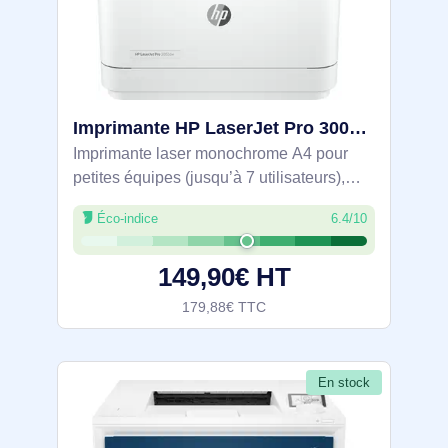
Imprimante HP LaserJet Pro 3002dw - 3G652F#B19
Imprimante laser monochrome A4 pour
petites équipes (jusqu’à 7 utilisateurs),
conçue pour le bureau. 33 ppm avec recto
Éco-indice
6.4/10
verso automatique, résolution 1200 x 1200
dpi. Bac 250 feuilles, sortie 150.
149,90€ HT
179,88€ TTC
En stock