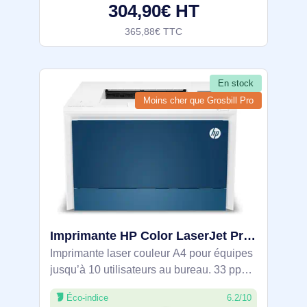
304,90€ HT
Taille de papier de série A
365,88€ TTC
En stock
Moins cher que Grosbill Pro
Imprimante HP Color LaserJet Pro 4202dn - 4RA87F#B19
Imprimante laser couleur A4 pour équipes
jusqu’à 10 utilisateurs au bureau. 33 ppm
en noir et en couleur, recto verso
Éco-indice
6.2/10
automatique et Ethernet Gigabit pour