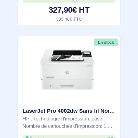
Connectivité Ethernet, Wi-Fi, Wi-Fi Direct
327,90€ HT
et
393,48€ TTC
En stock
LaserJet Pro 4002dw Sans fil Noir et blanc Imprimante, Impression recto-verso; Duplex - 2Z606F
HP . Technologie d'impression: Laser.
Nombre de cartouches d'impression: 1,
Cycle de service (Maximum): 80000 pages