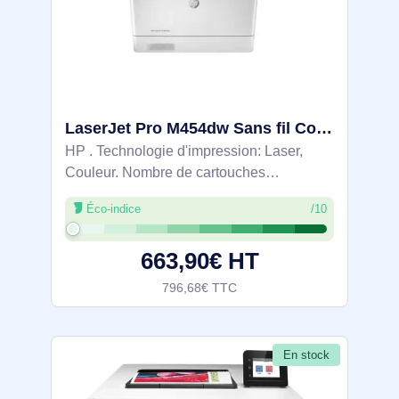
LaserJet Pro M454dw Sans fil Couleur Imprimante, Recto verso - W1Y45A
HP . Technologie d'impression: Laser,
Couleur. Nombre de cartouches
d'impression: 4, Cycle de service
Éco-indice
/10
(Maximum): 50000 pages par mois.
Résolution maximale: 600 x 600 DPI.
663,90€ HT
Taille de papier de série A
796,68€ TTC
En stock