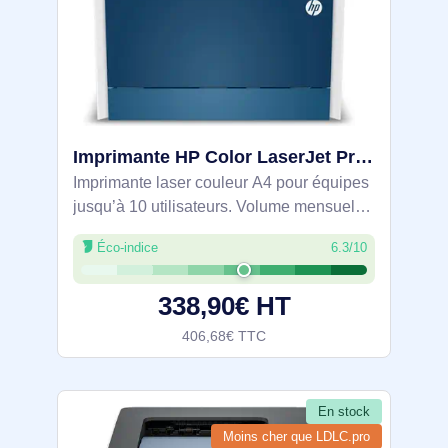
Imprimante HP Color LaserJet Pro 4202dw - 4RA88F#B19
Imprimante laser couleur A4 pour équipes
jusqu’à 10 utilisateurs. Volume mensuel
conseillé 750–4000 pages (max 50 000).
Éco-indice
6.3/10
33 ppm, recto‑verso auto, 600 x 600 dpi.
Wi‑Fi 5 avec Wi‑Fi auto‑réparateur,
338,90€ HT
406,68€ TTC
En stock
Moins cher que LDLC.pro