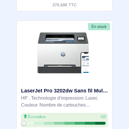
376,68€ TTC
En stock
LaserJet Pro 3202dw Sans fil Multifunction Couleur Imprimante, Recto verso - 499R0F
HP . Technologie d'impression: Laser,
Couleur. Nombre de cartouches
d'impression: 4, Cycle de service
Éco-indice
/10
(Maximum): 40000 pages par mois.
Résolution maximale: 600 x 600 DPI.