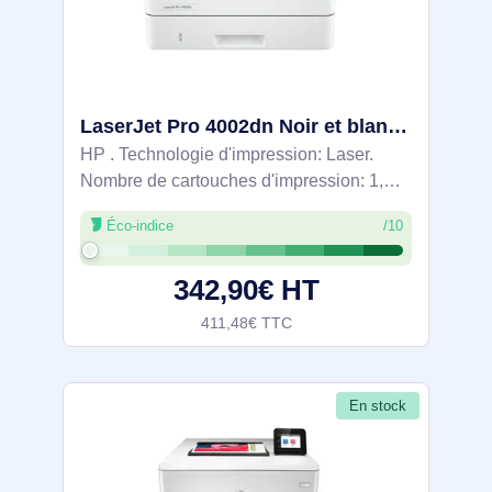
LaserJet Pro 4002dn Noir et blanc Imprimante, Ethernet uniquement - 2Z605F
HP . Technologie d'impression: Laser.
Nombre de cartouches d'impression: 1,
Cycle de service (Maximum): 80000 pages
Éco-indice
/10
par mois. Résolution maximale: 1200 x
1200 DPI. Taille de papier de série A ISO
342,90€ HT
411,48€ TTC
En stock