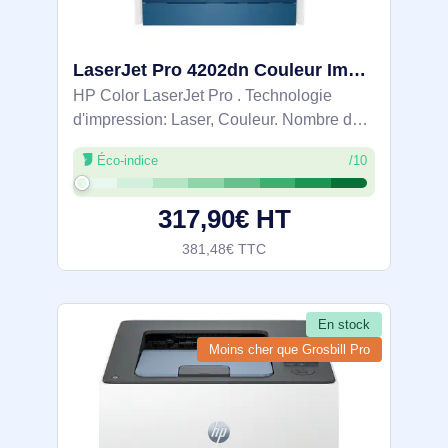
LaserJet Pro 4202dn Couleur Imprimante, Ethernet uniquement; Recto verso - 4RA87F
HP Color LaserJet Pro . Technologie
d'impression: Laser, Couleur. Nombre de
cartouches d'impression: 4, Cycle de
Éco-indice
/10
service (Maximum): 50000 pages par
mois. Résolution maximale: 600 x 600
317,90€ HT
DPI. Taille de
381,48€ TTC
En stock
Moins cher que Grosbill Pro