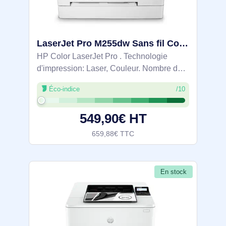
LaserJet Pro M255dw Sans fil Couleur Imprimante, Recto verso - 7KW64A
HP Color LaserJet Pro . Technologie
d'impression: Laser, Couleur. Nombre de
cartouches d'impression: 4, Cycle de
Éco-indice
/10
service (Maximum): 40000 pages par
mois. Résolution maximale: 600 x 600
549,90€ HT
DPI. Taille de
659,88€ TTC
En stock