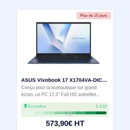
Plus de 15 jours
ASUS Vivobook 17 X1704VA-DICAU1056W Intel Core 3 100U Ordinateur portable 43,9 cm (17.3") Full HD 8 - 90NB13X2-M00KH0
Conçu pour la bureautique sur grand
écran, ce PC 17,3'' Full HD antireflet
associe un Intel Core 3 100U (6 cœurs
Éco-indice
6.1/10
jusqu’à 4,7 GHz), 8 Go DDR5 et un SSD
NVMe 512 Go pour un travail fluide. Wi‑Fi
573,90€ HT
6,