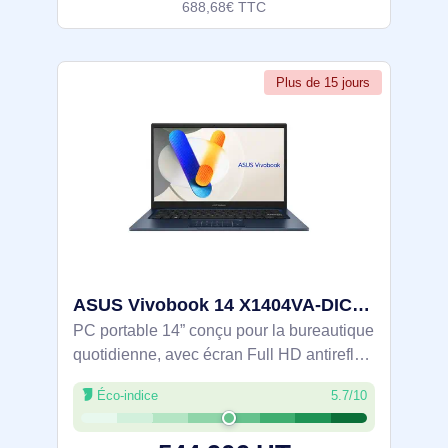
688,68€ TTC
Plus de 15 jours
ASUS Vivobook 14 X1404VA-DICEB1599W Intel Core 3 100U Ordinateur portable 35,6 cm (14") Full HD 8 Go - 90NB13U1-M00PX0
PC portable 14” conçu pour la bureautique
quotidienne, avec écran Full HD antireflet.
Processeur Intel Core 3 100U (jusqu’à 4,7
Éco-indice
5.7/10
GHz), 8 Go DDR5 et SSD NVMe PCIe 4.0
de 512 Go pour lancer rapidement