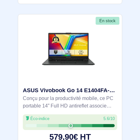
En stock
ASUS Vivobook Go 14 E1404FA-EB838W AMD Ryzen™ 5 7520U Ordinateur portable 35,6 cm (14") Full HD 16 G - 90NB0ZS2-M01CZ0
Conçu pour la productivité mobile, ce PC
portable 14” Full HD antireflet associe
Ryzen 5 7520U (4 cœurs/8 threads, 2,8 à
Éco-indice
5.6/10
4,3 GHz), 16 Go LPDDR5 et SSD NVMe
512 Go pour des tâches fluides. Wi‑Fi 6E,
579,90€ HT