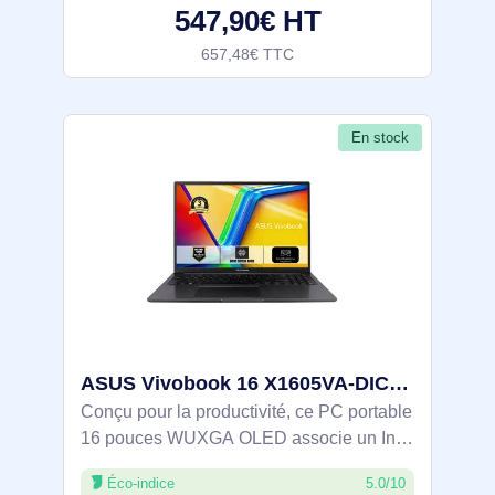
547,90€ HT
16 Go
657,48€ TTC
En stock
ASUS Vivobook 16 X1605VA-DICSH2702W Intel Core 9 270H Ordinateur portable 40,6 cm (16") WUXGA 16 Go - 90NB13W3-M00PN0
Conçu pour la productivité, ce PC portable
16 pouces WUXGA OLED associe un Intel
Core i9‑270H (jusqu’à 5,8 GHz, 14
Éco-indice
5.0/10
cœurs/20 threads) à 16 Go DDR5 et un