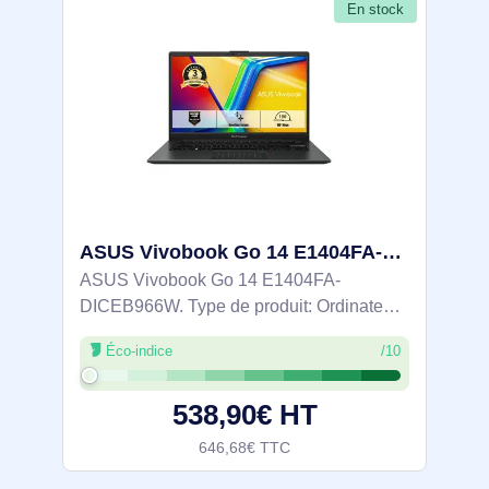
En stock
ASUS Vivobook Go 14 E1404FA-DICEB966W AMD Ryzen™ 5 40 Ordinateur portable 35,6 cm (14") Full HD 16 G - 90NB0ZS2-M01KU0
ASUS Vivobook Go 14 E1404FA-
DICEB966W. Type de produit: Ordinateur
portable, Format: Clapet. Famille de
Éco-indice
/10
processeur: AMD Ryzen™ 5, Modèle de
processeur: 40, Fréquence du processeur:
538,90€ HT
2,8 GHz. Taille de
646,68€ TTC