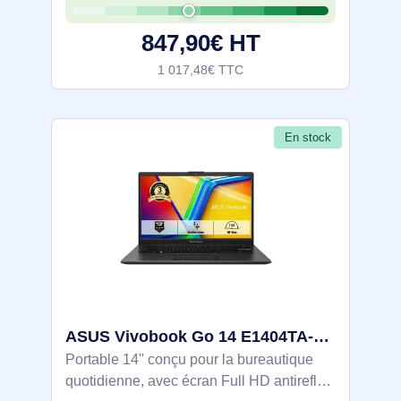
SSD NVMe PCIe 4.0 de 512 Go pour un
847,90€ HT
travail
1 017,48€ TTC
En stock
ASUS Vivobook Go 14 E1404TA-DICEB117WS Intel® N N150 Ordinateur portable 35,6 cm (14") Full HD 8 Go - 90NB1532-M00560
Portable 14'' conçu pour la bureautique
quotidienne, avec écran Full HD antireflet.