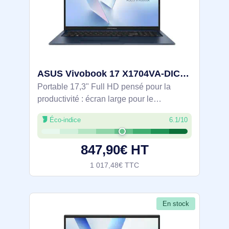
ASUS Vivobook 17 X1704VA-DICAU1059W Intel Core 7 150U Ordinateur portable 43,9 cm (17.3") Full HD 24 - 90NB13X2-M00P50
Portable 17,3" Full HD pensé pour la
productivité : écran large pour le
multitâche, processeur Intel Core i7 150U
Éco-indice
6.1/10
10 cœurs (jusqu’à 5,4 GHz), 24 Go DDR5
et SSD NVMe PCIe 4.0 de 1 To.
847,90€ HT
Connectivité
1 017,48€ TTC
En stock