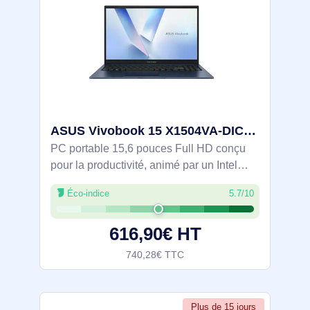
ASUS Vivobook 15 X1504VA-DICBQ4230W Intel Core 5 120U Ordinateur portable 39,6 cm (15.6") Full HD 16 - 90NB13Y1-M01WJ0
PC portable 15,6 pouces Full HD conçu
pour la productivité, animé par un Intel
Core 5 120U et 16 Go DDR5, avec SSD
Éco-indice
5.7/10
NVMe 512 Go. Windows 11 Home, Wi‑Fi
6, Bluetooth 5.2, USB‑C (charge), USB 3.2
616,90€ HT
et
740,28€ TTC
Plus de 15 jours