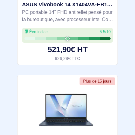
ASUS Vivobook 14 X1404VA-EB1100W Intel® Core™ i3 i3-1315U Ordinateur portable 35,6 cm (14") Full HD - 90NB13U1-M009Y0
PC portable 14" FHD antireflet pensé pour
la bureautique, avec processeur Intel Core
i3-1315U (6 cœurs, jusqu’à 4,5 GHz), 8 Go
Éco-indice
5.5/10
DDR4 et SSD NVMe PCIe 4.0 de 512 Go
pour un travail fluide. Charnière
521,90€ HT
626,28€ TTC
Plus de 15 jours