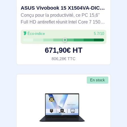
ASUS Vivobook 15 X1504VA-DICBQ4231W Intel Core 7 150U Ordinateur portable 39,6 cm (15.6") Full HD 16 - 90NB13Y1-M01WK0
Conçu pour la productivité, ce PC 15,6''
Full HD antireflet réunit Intel Core 7 150U,
16 Go DDR5 et SSD NVMe 512 Go pour
Éco-indice
5.7/10
un travail fluide. À 1,7 kg, il intègre Wi-Fi 6,
Bluetooth 5.2 et une
671,90€ HT
806,28€ TTC
En stock