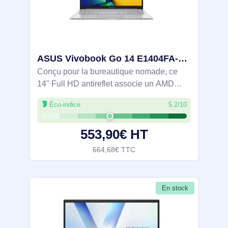
ASUS Vivobook Go 14 E1404FA-DICEB961W AMD Ryzen™ 5 40 Ordinateur portable 35,6 cm (14") Full HD 16 G - 90NB0ZS1-M01KN0
Conçu pour la bureautique nomade, ce
14" Full HD antireflet associe un AMD
Ryzen 5, 16 Go LPDDR5 et un SSD
Éco-indice
5.2/10
NVMe 512 Go pour une utilisation fluide. À
1,38 kg, il offre Wi-Fi 6E, Bluetooth 5.3,
553,90€ HT
HDMI
664,68€ TTC
En stock