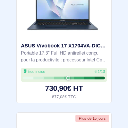
ASUS Vivobook 17 X1704VA-DICAU1057W Intel Core 5 120U Ordinateur portable 43,9 cm (17.3") Full HD 16 - 90NB13X2-M00KJ0
Portable 17,3" Full HD antireflet conçu
pour la productivité : processeur Intel Core
5 120U (jusqu’à 5 GHz), 16 Go DDR5 et
Éco-indice
6.1/10
SSD NVMe PCIe 4.0 de 512 Go pour un
multitâche fluide. Wi-Fi 6, HDMI et
730,90€ HT
877,08€ TTC
Plus de 15 jours