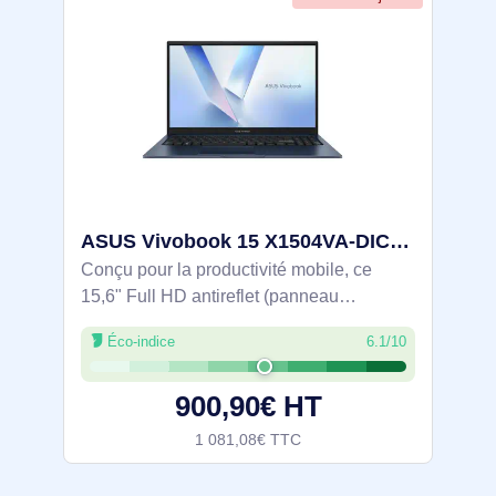
ASUS Vivobook 15 X1504VA-DICBQ4232W Intel Core 7 150U Ordinateur portable 39,6 cm (15.6") Full HD 24 - 90NB13Y1-M01WL0
Conçu pour la productivité mobile, ce
15,6" Full HD antireflet (panneau
IPS‑Level 60 Hz) associe Intel Core 7
Éco-indice
6.1/10
150U, 24 Go DDR5 et SSD NVMe 1 To
pour travailler efficacement sous Windows
900,90€ HT
11 Home. À
1 081,08€ TTC