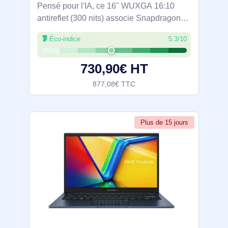
Pensé pour l'IA, ce 16" WUXGA 16:10
antireflet (300 nits) associe Snapdragon
X1-26-100 8 cœurs et NPU Hexagon 45
Éco-indice
5.3/10
TOPS pour accélérer Copilot sous
Windows 11. 16 Go LPDDR5x et SSD
730,90€ HT
NVMe PCIe 4.0 512
877,08€ TTC
Plus de 15 jours