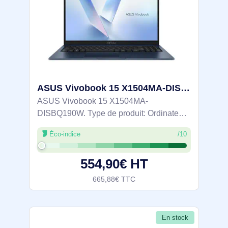
ASUS Vivobook 15 X1504MA-DISBQ190W Intel Core 3 304 Ordinateur portable 39,6 cm (15.6") Full HD 8 Go - 90NB17I1-M013D0
ASUS Vivobook 15 X1504MA-
DISBQ190W. Type de produit: Ordinateur
portable, Format: Clapet. Famille de
Éco-indice
/10
processeur: Intel Core 3, Modèle de
processeur: 304. Taille de l'écran: 39,6 cm
554,90€ HT
(15.6"), Type HD:
665,88€ TTC
En stock