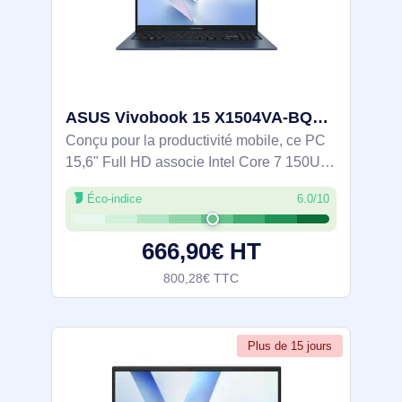
ASUS Vivobook 15 X1504VA-BQ3804W Intel Core 7 150U Ordinateur portable 39,6 cm (15.6") Full HD 16 Go - 90NB13Y1-M01C90
Conçu pour la productivité mobile, ce PC
15,6" Full HD associe Intel Core 7 150U,
16 Go DDR4 et SSD NVMe 1 To pour un
Éco-indice
6.0/10
travail fluide et un lancement rapide des
applis. Châssis 1,7 kg avec charnière
666,90€ HT
800,28€ TTC
Plus de 15 jours