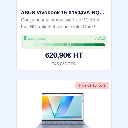
ASUS Vivobook 15 X1504VA-BQ2858W Intel Core 5 120U Ordinateur portable 39,6 cm (15.6") Full HD 16 Go - 90NB13Y1-M00TL0
Conçu pour la productivité, ce PC 15,6”
Full HD antireflet associe Intel Core 5
120U, 16 Go DDR4 et SSD NVMe PCIe
Éco-indice
6.2/10
4.0 de 512 Go pour un travail fluide. Léger
(1,7 kg) avec Wi‑Fi 6, USB‑C et HDMI, il
620,90€ HT
745,08€ TTC
Plus de 15 jours