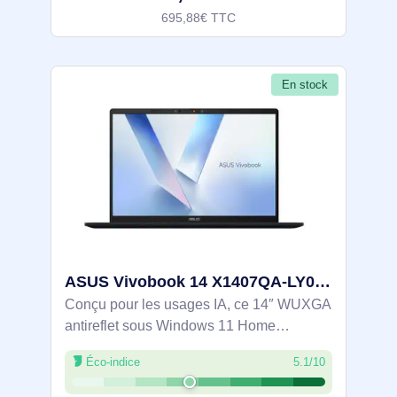
695,88€ TTC
En stock
ASUS Vivobook 14 X1407QA-LY051W Copilot+ PC Snapdragon X1-26-100 Ordinateur portable 35,6 cm (14") W - 90NB1601-M003E0
Conçu pour les usages IA, ce 14″ WUXGA
antireflet sous Windows 11 Home
s’appuie sur le Snapdragon X1‑26‑100 et
Éco-indice
5.1/10
une NPU Hexagon jusqu’à 45 TOPS pour
accélérer Copilot et les traitements locaux.