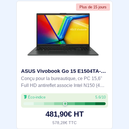
Plus de 15 jours
ASUS Vivobook Go 15 E1504TA-DICBQ208W Intel® N N150 Ordinateur portable 39,6 cm (15.6") Full HD 8 Go - 90NB1542-M009J0
Conçu pour la bureautique, ce PC 15,6"
Full HD antireflet associe Intel N150 (4
cœurs, Turbo 3,6 GHz), 8 Go LPDDR5 et
Éco-indice
5.6/10
SSD NVMe 512 Go PCIe 4.0 pour un
travail fluide. 1,63 kg, Wi‑Fi 6 et Bluetooth
481,90€ HT
578,28€ TTC