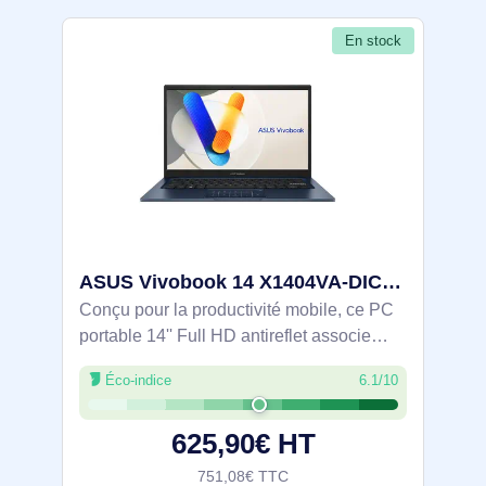
En stock
ASUS Vivobook 14 X1404VA-DICEB1600W Intel Core 5 120U Ordinateur portable 35,6 cm (14") Full HD 16 G - 90NB13U1-M00PY0
Conçu pour la productivité mobile, ce PC
portable 14'' Full HD antireflet associe
Intel Core 5 120U, 16 Go DDR5 et SSD
Éco-indice
6.1/10
512 Go pour un multitâche fluide sous
Windows 11 Home. À 1,4 kg, il offre Wi-Fi
625,90€ HT
751,08€ TTC