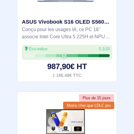
ASUS Vivobook S16 OLED S5606CA-RI149X Intel Core Ultra 5 225H Ordinateur portable 40,6 cm (16") 3K 3 - 90NB1551-M00A80
Conçu pour les usages IA, ce PC 16''
associe Intel Core Ultra 5 225H et NPU
Intel AI Boost pour accélérer les
Éco-indice
5.1/10
traitements locaux. Écran OLED 3K 120
Hz (HDR True Black 600, 100% DCI‑P3)
987,90€ HT
pour un
1 185,48€ TTC
Plus de 15 jours
Moins cher que LDLC.pro