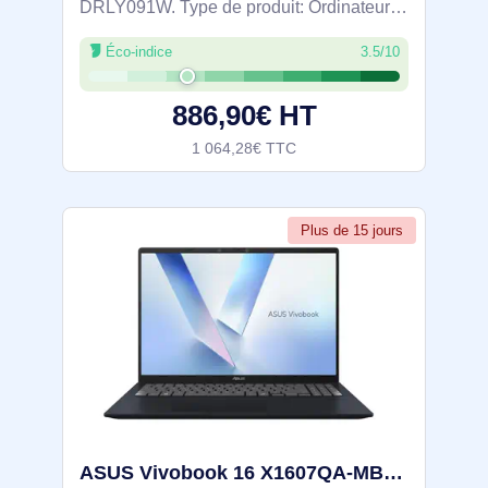
DRLY091W. Type de produit: Ordinateur
portable, Format: Clapet. Famille de
Éco-indice
3.5/10
processeur: AMD Ryzen AI 7, Modèle de
processeur: 350, Fréquence du
886,90€ HT
processeur: 2 GHz. Taille de
1 064,28€ TTC
Plus de 15 jours
ASUS Vivobook 16 X1607QA-MB060W Copilot+ PC Snapdragon X1-26-100 Ordinateur portable 40,6 cm (16") W - 90NB15Z1-M00460