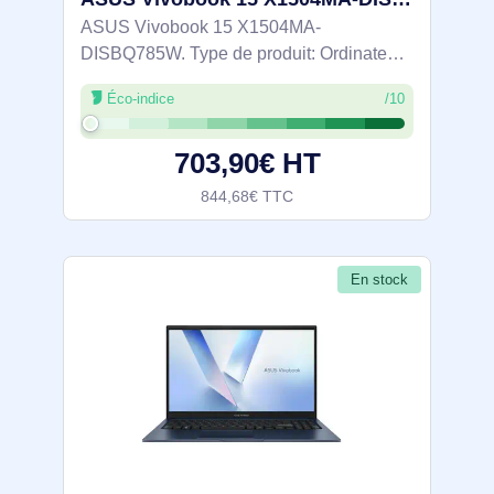
ASUS Vivobook 15 X1504MA-
DISBQ785W. Type de produit: Ordinateur
portable, Format: Clapet. Famille de
Éco-indice
/10
processeur: Intel Core 5, Modèle de
processeur: 315. Taille de l'écran: 39,6 cm
703,90€ HT
(15.6"), Type HD:
844,68€ TTC
En stock