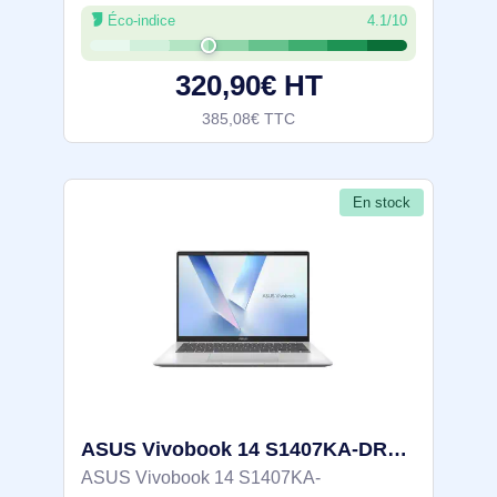
Processeur Intel N150 (4 cœurs) et 8 Go
Éco-indice
4.1/10
LPDDR5 pour les tâches courantes,
stockage 128 Go UFS. Connectivité Wi‑Fi
320,90€ HT
385,08€ TTC
En stock
ASUS Vivobook 14 S1407KA-DRLY091W Copilot+ PC AMD Ryzen AI 7 350 Ordinateur portable 35,6 cm (14") W - 90NB15H3-M004N0
ASUS Vivobook 14 S1407KA-