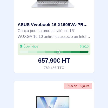
ASUS Vivobook 16 X1605VA-PRO-MB2382X Intel® Core™ i5 i5-13420H Ordinateur portable 40,6 cm (16") WUX - 90NB10N2-M02V50
Conçu pour la productivité, ce 16"
WUXGA 16:10 antireflet associe un Intel
Core i5-13420H (8 coeurs, turbo 4,6 GHz),
Éco-indice
6.2/10
16 Go DDR4 et un SSD NVMe PCIe 4.0
de 512 Go sous Windows 11 Pro. Wi-Fi
657,90€ HT
6E et
789,48€ TTC
Plus de 15 jours