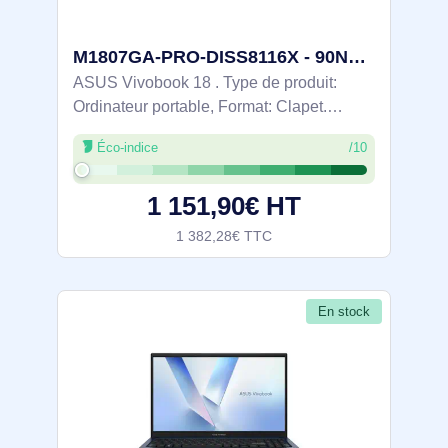
M1807GA-PRO-DISS8116X - 90NB17Y1-M008E0
ASUS Vivobook 18 . Type de produit:
Ordinateur portable, Format: Clapet.
Famille de processeur: AMD Ryzen AI 7,
Éco-indice
/10
Modèle de processeur: 445, Fréquence du
processeur: 2 GHz. Taille de l'écran: 45,7
1 151,90€ HT
cm
1 382,28€ TTC
En stock