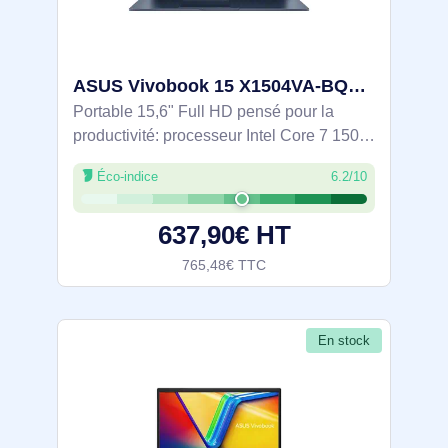
ASUS Vivobook 15 X1504VA-BQ3803W Intel Core 7 150U Ordinateur portable 39,6 cm (15.6") Full HD 16 Go - 90NB13Y1-M01C80
Portable 15,6" Full HD pensé pour la
productivité: processeur Intel Core 7 150U
(jusqu’à 5,4 GHz), 16 Go DDR4 et SSD
Éco-indice
6.2/10
PCIe 4.0 de 512 Go pour des lancements
rapides. Châssis 1,7 kg testé
637,90€ HT
MIL‑STD‑810H,
765,48€ TTC
En stock