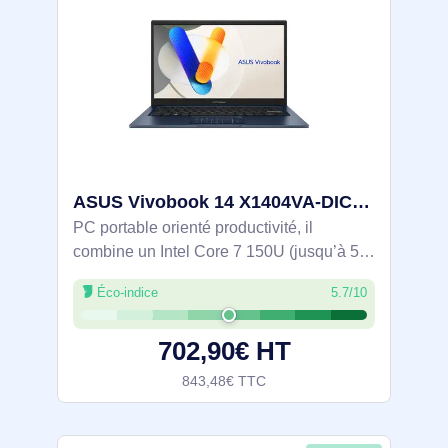
ASUS Vivobook 14 X1404VA-DICEB1601W Intel Core 7 150U Ordinateur portable 35,6 cm (14") Full HD 16 G - 90NB13U1-M00PZ0
PC portable orienté productivité, il
combine un Intel Core 7 150U (jusqu’à 5,4
GHz) avec 16 Go DDR5 et un SSD NVMe
Éco-indice
5.7/10
PCIe 4.0 de 512 Go pour un travail fluide.
Écran 14'' Full HD antireflet (IPS-level,
702,90€ HT
843,48€ TTC