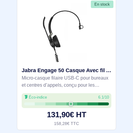
En stock
Jabra Engage 50 Casque Avec fil Arceau Bureau/Centre d'appels USB Type-C - 5093-610-189
Micro-casque filaire USB‑C pour bureaux
et centres d’appels, conçu pour les
échanges prolongés. Système à trois
Éco-indice
6.1/10
microphones antibruit et DSP pour des
voix nettes, indicateurs d’état multicolores
131,90€ HT
158,28€ TTC