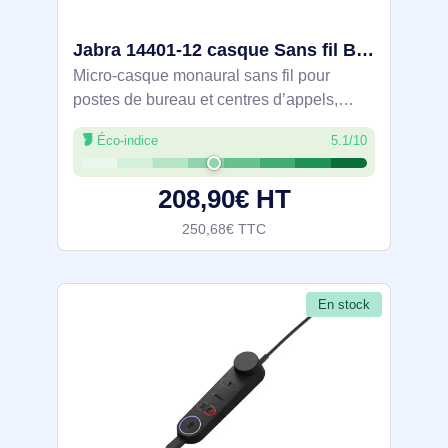
Jabra 14401-12 casque Sans fil Bureau/Centre d'appels Bluetooth Noir
Micro-casque monaural sans fil pour
postes de bureau et centres d’appels,
adapté à la visio et à la téléphonie.
Éco-indice
5.1/10
Bluetooth avec NFC pour un appairage
simple, micro perche et port supra‑aural
208,90€ HT
léger (29
250,68€ TTC
En stock