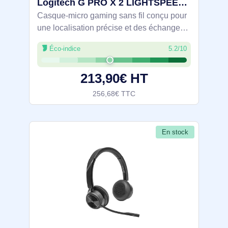
Logitech G PRO X 2 LIGHTSPEED Headset - 981-001275
Casque-micro gaming sans fil conçu pour
une localisation précise et des échanges
nets. Transducteurs en graphène de 50
Éco-indice
5.2/10
mm et spatialisation DTS Headphone:X
2.0, micro cardioïde détachable avec Blue
213,90€ HT
256,68€ TTC
En stock