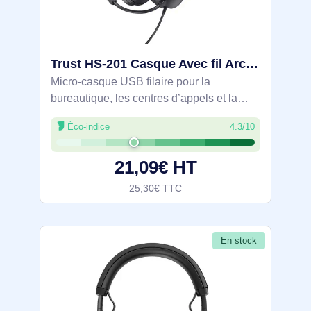
Trust HS-201 Casque Avec fil Arceau Bureau/Centre d'appels USB Type-A Noir - 25373
Micro-casque USB filaire pour la
bureautique, les centres d’appels et la
visio. Binaural avec haut-parleurs 40 mm,
Éco-indice
4.3/10
il intègre une commande de volume
rotative sur l’oreillette et un micro perche
21,09€ HT
25,30€ TTC
En stock