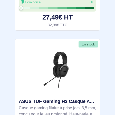
Éco-indice
/10
visioconférence. Un kit contient 10 pièces
pour opérations de remplacement et
27,49€ HT
32,98€ TTC
En stock
ASUS TUF Gaming H3 Casque Avec fil Arceau Noir, Gris - 90YH028G-B1UA00
Casque gaming filaire à prise jack 3,5 mm,
conçu pour le jeu prolongé. Haut-parleurs