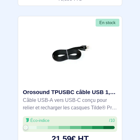
En stock
Orosound TPUSBC câble USB 1,2 m USB A USB C Noir - TP-USBC
Câble USB-A vers USB-C conçu pour
relier et recharger les casques Tilde® Pro
en environnement bureautique et visio.
Éco-indice
/10
Longueur 1,2 m pour une utilisation
confortable au poste de travail.
21,59€ HT
Connecteurs