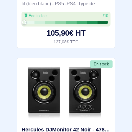
fil (bleu blanc) - PS5 -PS4. Type de
produit: Casque. Technologie de
Éco-indice
/10
connectivité: Avec fil. Utilisation
recommandée: Gaming. Fréquence des
105,90€ HT
écouteurs: 10 -
127,08€ TTC
En stock
Hercules DJMonitor 42 Noir - 4780886