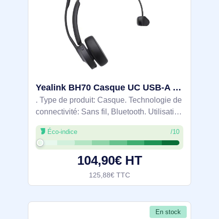
Yealink BH70 Casque UC USB-A mono - 1208666
. Type de produit: Casque. Technologie de
connectivité: Sans fil, Bluetooth. Utilisation
recommandée: Bureau/Centre d'appels.
Éco-indice
/10
Fréquence des écouteurs: 20 - 20000 Hz.
Portée du routeur sans fil: 50 m.
104,90€ HT
125,88€ TTC
En stock