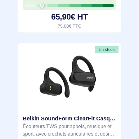
qualité-prix. La technologie avancée de
filtrage du bruit transmet votre
65,90€ HT
79,08€ TTC
En stock
Belkin SoundForm ClearFit Casque True Wireless Stereo (TWS) Crochets auriculaires Appels/Musique/Spo - AUC013CTBK
Écouteurs TWS pour appels, musique et
sport, avec crochets auriculaires et design