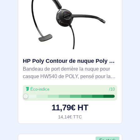
HP Poly Contour de nuque Poly HW540 - 85R20AA
Bandeau de port derrière la nuque pour
casque HW540 de POLY, pensé pour la
bureautique et la visioconférence. De
Éco-indice
/10
marque HP, coloris noir, il se fixe sur le
HW540 compatible pour adopter un port
11,79€ HT
en
14,14€ TTC