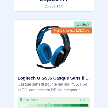
25,90€ TTC
En stock
Moins cher que LDLC.pro
Logitech G G535 Casque Sans fil Arceau Gaming Noir, Bleu - 939-002219
Casque sans fil pour le jeu sur PS5, PS4
et PC, connecté en RF via récepteur
USB‑A jusqu’à 12 m. Transducteurs 40
Éco-indice
4.6/10
mm, réponse 20-20000 Hz et conception
circum-aurale, micro perche