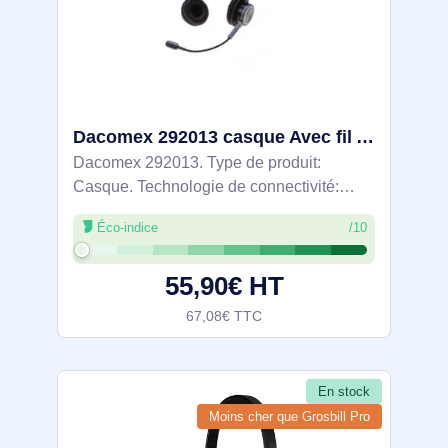
Dacomex 292013 casque Avec fil Arceau Bureau/Centre d'appels Noir - DAC-292013
Dacomex 292013. Type de produit:
Casque. Technologie de connectivité:
Avec fil. Utilisation recommandée:
Éco-indice
/10
Bureau/Centre d'appels, Longueur de
câble: 0,9 m, Couleur du produit: Noir
55,90€ HT
67,08€ TTC
En stock
Moins cher que Grosbill Pro