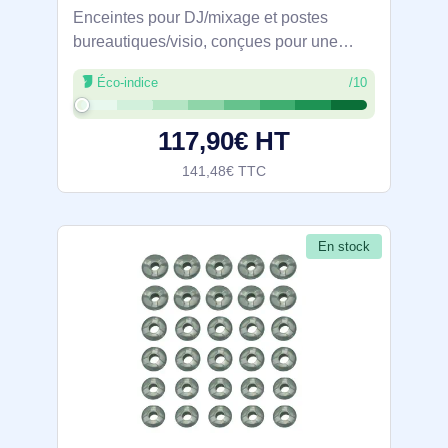
Enceintes pour DJ/mixage et postes
bureautiques/visio, conçues pour une
écoute claire au quotidien. Bande
Éco-indice
/10
passante 60–20 000 Hz, 20 W RMS (80 W
crête), woofer 4" et tweeter. Boîtier en
117,90€ HT
panneaux MDF,
141,48€ TTC
En stock