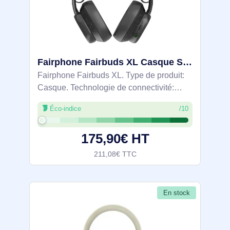
Fairphone Fairbuds XL Casque Sans fil Arceau Appels/Musique USB Type-C Bluetooth Noir - AUHEAD-2ZW-EU2
Fairphone Fairbuds XL. Type de produit:
Casque. Technologie de connectivité:
Sans fil, Bluetooth. Utilisation
Éco-indice
/10
recommandée: Appels/Musique.
Fréquence des écouteurs: 20 - 20000 Hz.
175,90€ HT
Portée du routeur
211,08€ TTC
En stock