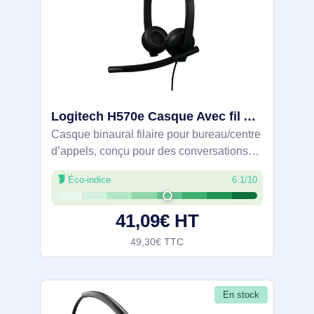
Logitech H570e Casque Avec fil Arceau Bureau/Centre d'appels USB Type-A Noir - 981-001430
Casque binaural filaire pour bureau/centre
d’appels, conçu pour des conversations
nettes grâce au micro antibruit, au DSP et
Éco-indice
6.1/10
à la suppression d’écho. Transducteurs 30
mm. Connexion USB Type‑A sans
41,09€ HT
49,30€ TTC
En stock