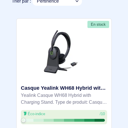
Trier par :
En stock
Casque Yealink WH68 Hybrid with Charging Stand - 1208741
Yealink Casque WH68 Hybrid with
Charging Stand. Type de produit: Casque.
Technologie de connectivité: Avec fil
Éco-indice
/10
&sans fil, Bluetooth. Utilisation
recommandée: Appels/Musique.