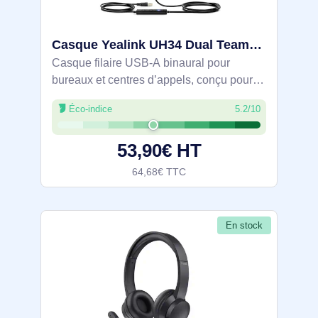
Casque Yealink UH34 Dual Teams - 1308043
Casque filaire USB-A binaural pour
bureaux et centres d’appels, conçu pour
des conversations nettes grâce à un micro
Éco-indice
5.2/10
unidirectionnel à suppression de bruit et
un son HD. Télécommande intégrée avec
53,90€ HT
64,68€ TTC
En stock