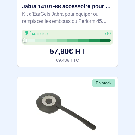
Jabra 14101-88 accessoire pour casque /oreillettes Embouts d'oreillettes
Kit d’EarGels Jabra pour équiper ou
remplacer les embouts du Perform 45
utilisé en bureautique et visio. Compatible
Éco-indice
/10
avec Perform 45, il inclut 10 paires en
tailles S, M et L (20 pièces) pour
57,90€ HT
69,48€ TTC
En stock