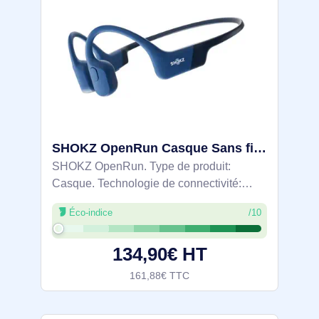
SHOKZ OpenRun Casque Sans fil Minerve Sports Bluetooth Bleu - S805-ST-BL
SHOKZ OpenRun. Type de produit:
Casque. Technologie de connectivité:
Sans fil, Bluetooth. Utilisation
Éco-indice
/10
recommandée: Sports. Fréquence des
écouteurs: 20 - 20000 Hz. Portée du
134,90€ HT
routeur sans fil: 33 m.
161,88€ TTC