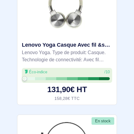
Lenovo Yoga Casque Avec fil &sans fil Arceau Bluetooth Crème, Blanc - GXD0U47643
Lenovo Yoga. Type de produit: Casque.
Technologie de connectivité: Avec fil
&sans fil, Bluetooth. Fréquence des
Éco-indice
/10
écouteurs: 20 - 20000 Hz. Portée du
routeur sans fil: 10 m. Longueur de câble:
131,90€ HT
1,3 m.
158,28€ TTC
En stock