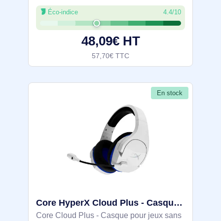
ouvert pour un port prolongé. ENC et 4
Éco-indice
4.4/10
micros pour des conversations plus nettes.
Bluetooth 5.3, portée 10 m.
48,09€ HT
57,70€ TTC
En stock
Core HyperX Cloud Plus - Casque pour jeux sans fil (bleu blanc) - PS5 -PS4 - 4P5J1AA
Core Cloud Plus - Casque pour jeux sans