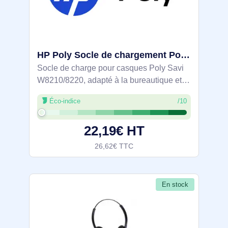
HP Poly Socle de chargement Poly Savi W8210/8220 - 85R65AA
Socle de charge pour casques Poly Savi
W8210/8220, adapté à la bureautique et à
la visio. Conçu pour maintenir le casque
Éco-indice
/10
prêt à l'emploi grâce à une recharge
efficace, limitant les temps d'arrêt.
22,19€ HT
26,62€ TTC
En stock