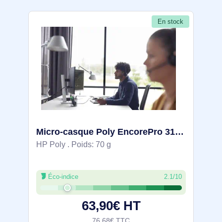
En stock
Micro-casque Poly EncorePro 310 monaural avec fonction Quick Disconnect TAA - 214572-01
HP Poly . Poids: 70 g
Éco-indice
2.1/10
63,90€ HT
76,68€ TTC