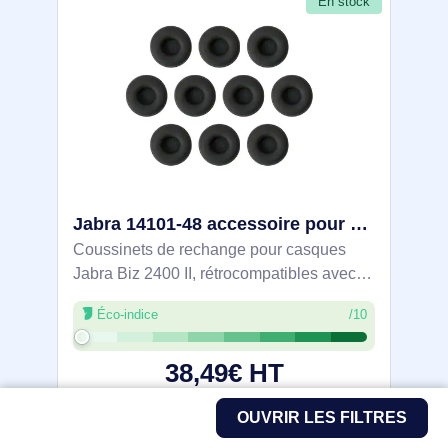
En stock
Jabra 14101-48 accessoire pour casque /oreillettes Kit d'accessoires
Coussinets de rechange pour casques
Jabra Biz 2400 II, rétrocompatibles avec la
série Biz 2400 d’origine. Conçus pour
Éco-indice
/10
postes de bureautique et visio, ils
permettent le remplacement des appuis
38,49€ HT
46,18€ TTC
OUVRIR LES FILTRES