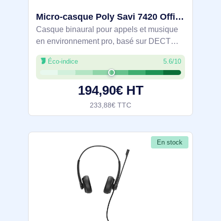
Micro-casque Poly Savi 7420 Office stéréo DECT 1 880-1 900 MHz certifié Microsoft Teams - 8L574AA#ABB
Casque binaural pour appels et musique
en environnement pro, basé sur DECT
avec base multipériphérique (PC,
Éco-indice
5.6/10
téléphone de bureau, mobile) et Bluetooth
5.2. Portée jusqu’à 180 m, autonomie 13
194,90€ HT
h, charge
233,88€ TTC
En stock