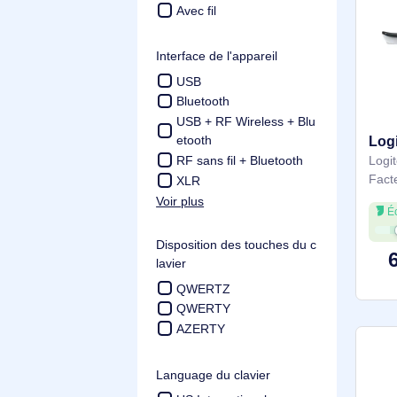
Tranche: 12.29 € - 401.9 €
Technologie de connectivité
Station d'accueil
Sans fil
Avec fil &sans fil
Avec fil
Interface de l'appareil
USB
Bluetooth
USB + RF Wireless + Blu
etooth
RF sans fil + Bluetooth
XLR
Voir plus