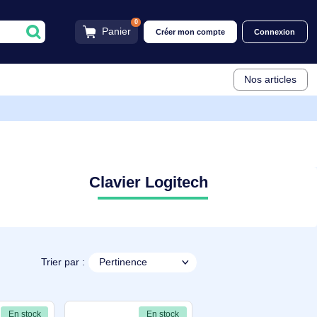
0
Panier
Créer mon compt
Clavier Logitech
Trier par :