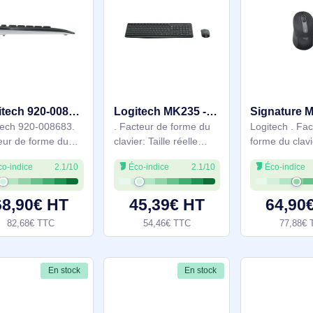
Disposition des touches
Interface de l'appareil:
27,22€ TTC
129,48€ TTC
du clavier: QWERTZ.
Bluetooth, Interrupteur
Longueur de câble: 1,5
à clé de clavier:
m.
Commutateur de
En stock
En stock
Logitech 920-008683 clavier Souris incluse Universel RF sans fil QWERTY Nordique Noir
Logitech MK235 - 920-007921
Logitech 920-008683.
. Facteur de forme du
Facteur de forme du
clavier: Taille réelle
clavier: Taille réelle
(100 %). Style de
Éco-indice
2.1/10
Éco-indice
2.1/10
(100 %). Style de
clavier: Droit.
clavier: Droit.
Technologie de