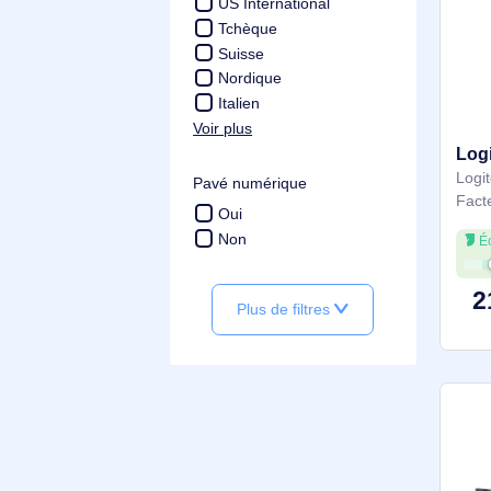
Disposition des touches du c
lavier
QWERTZ
QWERTY
AZERTY
Language du clavier
US International
Tchèque
Suisse
Nordique
Italien
Voir plus
Pavé numérique
Oui
Non