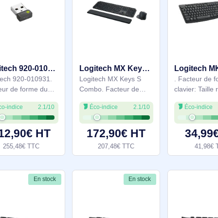
Technologie de
connectivité: Sans fil,
68,90€ HT
45,39€ HT
connectivité: Sans fil,
Interface de l'appareil:
82,68€ TTC
54,46€ TTC
Interface de l'appareil:
RF sans fil, Disposition
RF sans fil, Interrupteur
des touches du clavier:
à clé de
QWERTY,
En stock
En stock
Logitech 920-010931 clavier Souris incluse Bureau RF sans fil + Bluetooth QWERTY Nordique Graphite
Logitech MX Keys S Combo clavier Souris incluse Bureau Bluetooth QWERTZ Suisse Graphite - 920-011608
Logitech 920-010931.
Logitech MX Keys S
Facteur de forme du
Combo. Facteur de
clavier: Taille réelle
forme du clavier: Taille
Éco-indice
2.1/10
Éco-indice
2.1/10