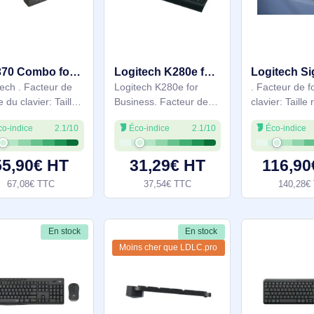
(100 %). Style de
réelle (100 %). Style de
Éco-indice
2.1/10
Éco-indice
2.1/10
clavier: Droit.
clavier: Droit.
Technologie de
Technologie de
connectivité: Sans fil,
connectivité: Sans fil,
119,90€ HT
88,90€ HT
Interface de l'appareil:
Interface de l'appareil:
143,88€ TTC
106,68€ TTC
Bluetooth, Interrupteur
Bluetooth, Utilisation
à clé de clavier:
recommandée: Bureau.
Commutateur de
En stock
En stock
MK370 Combo for Business - 920-012072
Logitech K280e for Business clavier Bureau USB QWERTZ Allemand Noir - 920-008669
Logitech . Facteur de
Logitech K280e for