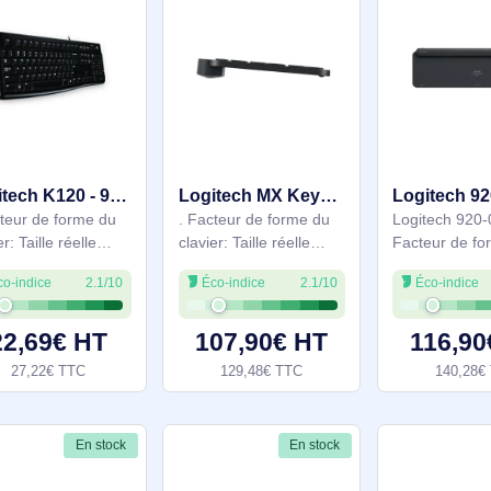
Bluetooth, Interrupteur
RF sans fil + Bluetooth,
à clé de clavier: Clavier
Interrupteur à clé de
à
En stock
En stock
Logitech K120 - 920-002489
Logitech MX Keys S - 920-011581
. Facteur de forme du
. Facteur de forme du
clavier: Taille réelle
clavier: Taille réelle
(100 %), Technologie
(100 %). Style de
Éco-indice
2.1/10
Éco-indice
2.1/10
de connectivité: Avec
clavier: Droit.
fil, Interface de
Technologie de
l'appareil: USB,
connectivité: Sans fil,
22,69€ HT
107,90€ HT