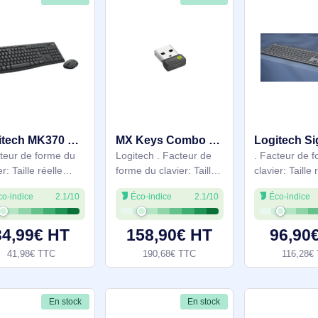
En stock
En stock
Logitech MK370 Combo for Business - 920-012065
MX Keys Combo For Business Gen 2 - 920-010926
. Facteur de forme du
Logitech . Facteur de
clavier: Taille réelle
forme du clavier: Taille
(100 %). Style de
réelle (100 %). Style de
Éco-indice
2.1/10
Éco-indice
2.1/10
clavier: Droit.
clavier: Droit.
Technologie de
Technologie de
connectivité: Sans fil,
connectivité: Sans fil,
34,99€ HT
158,90€ HT
Interface de l'appareil:
Interface de l'appareil:
41,98€ TTC
190,68€ TTC