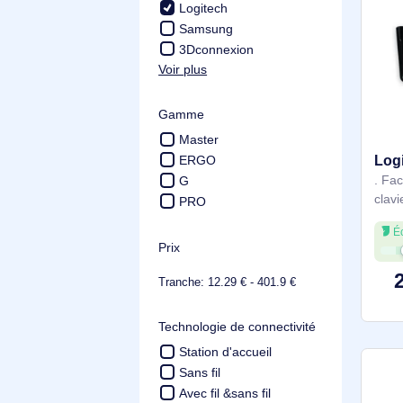
Fabricant
Microsoft
Lenovo
Logitech
Samsung
3Dconnexion
Voir plus
Gamme
Master
ERGO
G
PRO
Prix