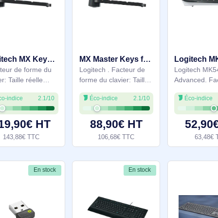
(100 %). Style de
réelle (100 %). Style de
clavier: Droit.
clavier: Droit.
Technologie de
Technologie de
212,90€ HT
172,90€ HT
connectivité: Sans fil,
connectivité: Sans fil,
255,48€ TTC
207,48€ TTC
Interface de l'appareil:
Interface de l'appareil:
RF sans fil + Bluetooth,
Bluetooth, Interrupteur
Interrupteur
à clé de
En stock
En stock
Logitech MX Keys S - 920-011590
MX Master Keys for Business - 920-010244
. Facteur de forme du
Logitech . Facteur de
clavier: Taille réelle
forme du clavier: Taille