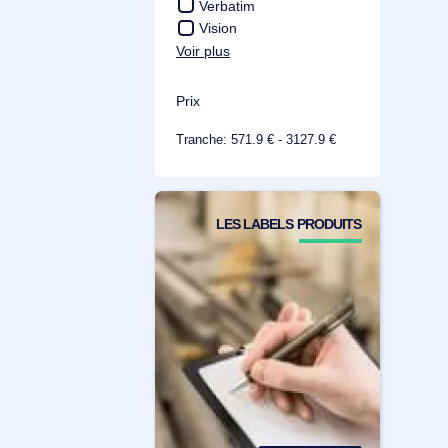
Zowie
APC
Jabra
Port Designs
StarTech
Urban Factory
Verbatim
Vision
Voir plus
Prix
Tranche: 571.9 € - 3127.9 €
LES LABELS PRODUITS