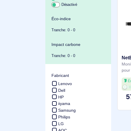
Achat durable
Éco-indice
Tranche: 0 - 0
Impact carbone
Tranche: 0 - 0
Fabricant
Lenovo
Ecran Ordinateur
Dell
Ecran Ordinateur
HP
Ecran Ordinateur
iiyama
Ecran Ordinateur