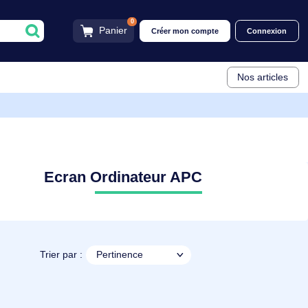
0
Panier
Créer mon compt
APC
Ecran Ordinateur APC
Trier par :