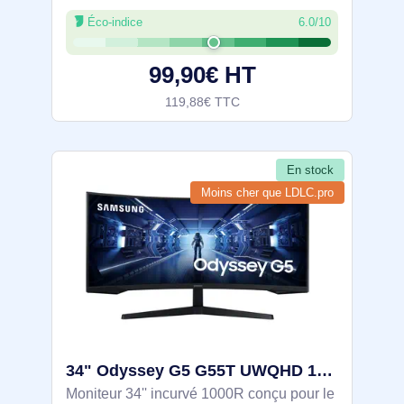
de vision 178°. Rafraîchissement 100 Hz
Éco-indice
6.0/10
et temps de réponse 5 ms. Hub USB 2.0
intégré, HDMI, DisplayPort et sortie
99,90€ HT
119,88€ TTC
En stock
Moins cher que LDLC.pro
34" Odyssey G5 G55T UWQHD 165Hz Gaming Monitor - LC34G55TWWPXEN
Moniteur 34'' incurvé 1000R conçu pour le