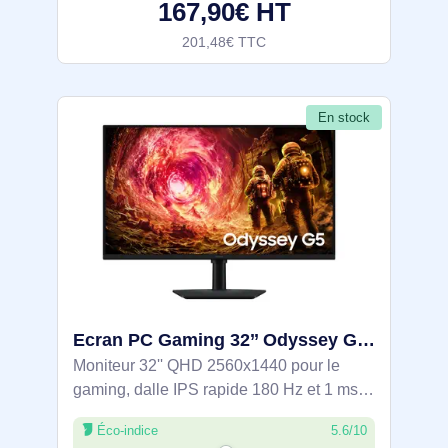
167,90€ HT
201,48€ TTC
En stock
Ecran PC Gaming 32’’ Odyssey G5 G50F QHD 180Hz - LS32FG506EUXEN
Moniteur 32'' QHD 2560x1440 pour le
gaming, dalle IPS rapide 180 Hz et 1 ms
(GtG) pour des mouvements fluides.
Éco-indice
5.6/10
HDR10 et 99% sRGB pour des couleurs