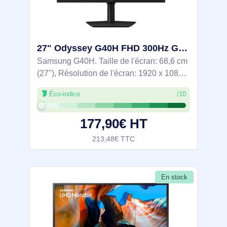
27" Odyssey G40H FHD 300Hz Gaming Monitor - LS27HG402EUXEN
Samsung G40H. Taille de l'écran: 68,6 cm
(27"), Résolution de l'écran: 1920 x 1080
pixels, Type HD: Full HD, Technologie
Éco-indice
/10
d'affichage: LCD, Temps de réponse: 1
ms, Format d'image: 16:9, Angle de
177,90€ HT
213,48€ TTC
En stock