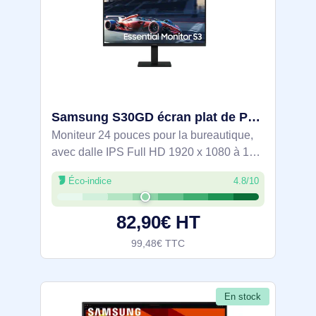
Samsung S30GD écran plat de PC 61 cm (24") 1920 x 1080 pixels Full HD LCD Noir - LS24D300GAUXEN
Moniteur 24 pouces pour la bureautique,
avec dalle IPS Full HD 1920 x 1080 à 100
Hz pour une image fluide. Angles de
Éco-indice
4.8/10
vision 178°/178°, luminosité 250 cd/m²,
NTSC 72% et temps de réponse 5 ms.
82,90€ HT
Confort
99,48€ TTC
En stock