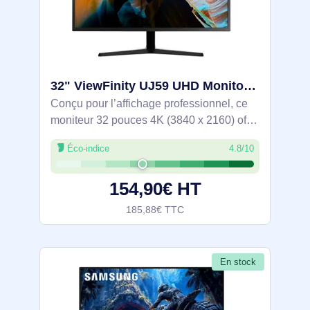
32" ViewFinity UJ59 UHD Monitor - LU32J590UQPXEN
Conçu pour l’affichage professionnel, ce
moniteur 32 pouces 4K (3840 x 2160) offre
un large espace de travail et des détails
Éco-indice
4.8/10
précis. Dalle VA 60 Hz, temps de réponse
4 ms et angles 178°. Couverture
154,90€ HT
185,88€ TTC
En stock