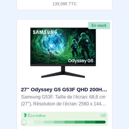
139,08€ TTC
En stock
27" Odyssey G5 G53F QHD 200Hz Gaming Monitor - LS27FG530EUXEN
Samsung G53F. Taille de l'écran: 68,6 cm
(27"), Résolution de l'écran: 2560 x 1440
pixels, Type HD: Quad HD, Technologie
Éco-indice
/10
d'affichage: LCD, Format d'image: 16:9,
Angle de vision horizontal: 178°,