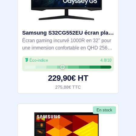
Samsung S32CG552EU écran plat de PC 81,3 cm (32") 2560 x 1440 pixels Quad HD LED Noir - LS32CG552EUXEN
Écran gaming incurvé 1000R en 32" pour
une immersion confortable en QHD 2560 x
1440. Dalle VA 165 Hz et 1 ms (MPRT)
Éco-indice
4.8/10
avec AMD FreeSync pour des
mouvements nets en limitant les
229,90€ HT
déchirures. Compatible
275,88€ TTC
En stock