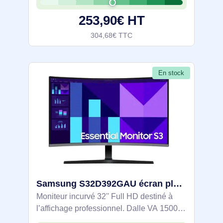
fidèles. FreeSync et compatible G-SYNC
253,90€ HT
limitent les
304,68€ TTC
En stock
Samsung S32D392GAU écran plat de PC 81,3 cm (32") 1920 x 1080 pixels Full HD LED Noir - LS32D392GAUXEN
Moniteur incurvé 32'' Full HD destiné à
l’affichage professionnel. Dalle VA 1500R
100 Hz et temps de réponse 4 ms pour