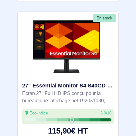
En stock
27" Essential Monitor S4 S40GD Full HD Monitor - LS27D400GAUXEN
Écran 27" Full HD IPS conçu pour la
bureautique: affichage net 1920×1080,
100 Hz et 5 ms pour une navigation fluide,
Éco-indice
6.0/10
angles 178°. Ergonomie complète avec
hauteur réglable et pivot 90°, compatibilité
115,90€ HT