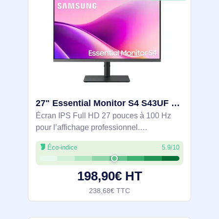
27" Essential Monitor S4 S43UF Full HD 100Hz - LS27F430UAUXEN
Écran IPS Full HD 27 pouces à 100 Hz
pour l’affichage professionnel.
Connectique USB‑C avec alimentation 90
Éco-indice
5.9/10
W et station d’accueil intégrée (4x USB‑A),
HDMI et DisplayPort, plus Ethernet.
198,90€ HT
Réglage en
238,68€ TTC