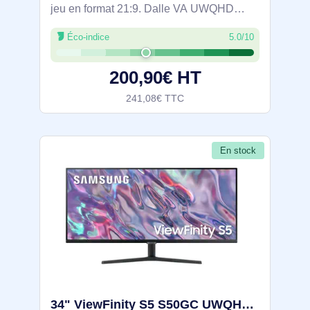
jeu en format 21:9. Dalle VA UWQHD
3440 x 1440 pour un large champ de
Éco-indice
5.0/10
vision, fréquence 165 Hz et temps de
réponse 1 ms pour des actions fluides.
200,90€ HT
AMD
241,08€ TTC
En stock
34" ViewFinity S5 S50GC UWQHD 100Hz Monitor - LS34C500GAUXEN