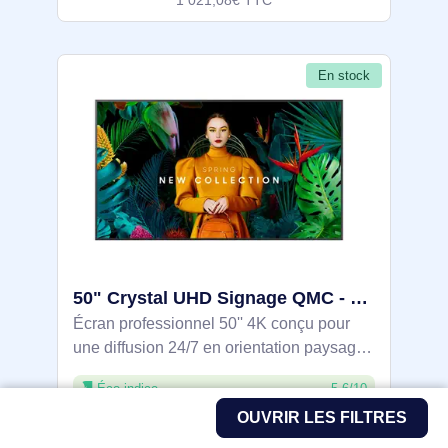
1 021,08€ TTC
En stock
50" Crystal UHD Signage QMC - LH50QMCEPGCXEN
Écran professionnel 50'' 4K conçu pour
une diffusion 24/7 en orientation paysage.
Dalle IPS antireflet 500 cd/m² avec angles
Éco-indice
5.6/10
178° pour une lisibilité fiable. Processeur
OUVRIR LES FILTRES
Quantum Lite 4K pour
802,90€ HT