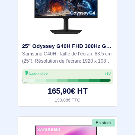
25" Odyssey G40H FHD 300Hz Gaming Monitor - LS25HG402EUXEN
Samsung G40H. Taille de l'écran: 63,5 cm
(25"), Résolution de l'écran: 1920 x 1080
pixels, Type HD: Full HD, Technologie
Éco-indice
/10
d'affichage: LCD, Temps de réponse: 1
ms, Format d'image: 16:9, Angle de
165,90€ HT
199,08€ TTC
En stock