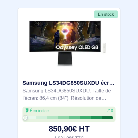
En stock
Samsung LS34DG850SUXDU écran plat de PC 86,4 cm (34") 3440 x 1440 pixels UltraWide Quad HD OLED Arge
Samsung LS34DG850SUXDU. Taille de
l'écran: 86,4 cm (34"), Résolution de
l'écran: 3440 x 1440 pixels, Type HD:
Éco-indice
/10
UltraWide Quad HD, Technologie
d'affichage: OLED, Temps de réponse:
850,90€ HT
0,03 ms, Format