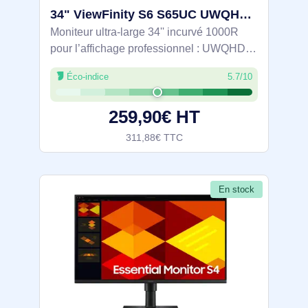
34" ViewFinity S6 S65UC UWQHD Monitor - LS34C652UAUXEN
Moniteur ultra-large 34'' incurvé 1000R
pour l’affichage professionnel : UWQHD
3440x1440 au format 21:9 sur dalle VA,
Éco-indice
5.7/10
HDR10, 1,07 Md de couleurs et sRGB
115% pour une image précise. 100 Hz
259,90€ HT
avec AMD
311,88€ TTC
En stock