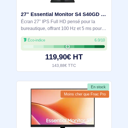
27" Essential Monitor S4 S40GD Full HD Monitor - LS27D406GAUXEN
Écran 27" IPS Full HD pensé pour la
bureautique, offrant 100 Hz et 5 ms pour
un affichage fluide et lisible. Confort visuel
Éco-indice
6.0/10
avec Flicker-Free et Eye Saver, angles
178°. Connectique HDMI x2,
119,90€ HT
143,88€ TTC
En stock
Moins cher que Fnac Pro