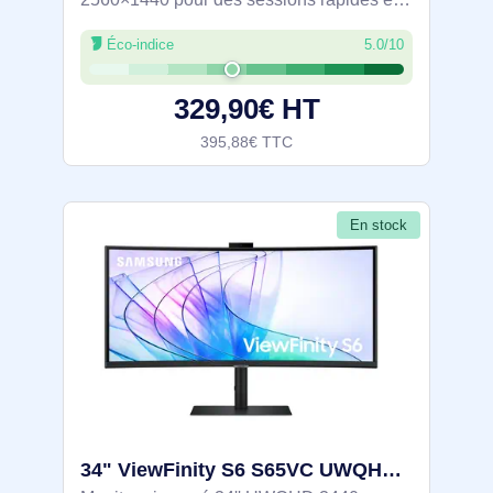
précises. Rafraîchissement 180 Hz et
Éco-indice
5.0/10
temps de réponse 0,03 ms, compatible
FreeSync et G‑SYNC. Couleurs fidèles
329,90€ HT
Pantone, HDR10
395,88€ TTC
En stock
34" ViewFinity S6 S65VC UWQHD Monitor - LS34C652VAUXEN