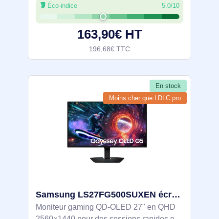
Éco-indice
5.0/10
une image fluide, contraste 3000:1 et
sRGB 95% pour une restitution fidèle.
163,90€ HT
196,68€ TTC
En stock
Moins cher que LDLC.pro
Samsung LS27FG500SUXEN écran plat de PC 68,6 cm (27") 2560 x 1440 pixels Quad HD OLED Noir
Moniteur gaming QD‑OLED 27" en QHD
2560×1440 pour des sessions rapides et