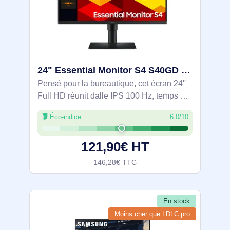
24" Essential Monitor S4 S40GD Full HD Monitor - LS24D406GAUXEN
Pensé pour la bureautique, cet écran 24''
Full HD réunit dalle IPS 100 Hz, temps de
réponse 5 ms, angles 178° et couleurs
Éco-indice
6.0/10
NTSC 72%. Confort visuel avec Eye
Saver et anti-scintillement. Pied réglable
121,90€ HT
146,28€ TTC
En stock
Moins cher que LDLC.pro