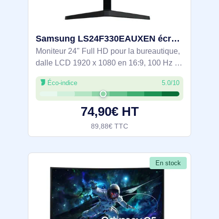
Samsung LS24F330EAUXEN écran plat de PC 61 cm (24") 1920 x 1080 pixels Full HD LCD Noir
Moniteur 24" Full HD pour la bureautique,
dalle LCD 1920 x 1080 en 16:9, 100 Hz et
5 ms, angles 178°/178° et contraste
Éco-indice
5.0/10
3000:1. Confort visuel avec Flicker-Free et
mode Eye Saver. Inclinaison -2° à
74,90€ HT
89,88€ TTC
En stock