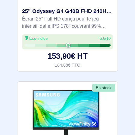
25" Odyssey G4 G40B FHD 240Hz Gaming Monitor - LS25BG400EUXEN
Écran 25'' Full HD conçu pour le jeu
intensif: dalle IPS 178° couvrant 99%
sRGB et prise en charge HDR10 pour des
Éco-indice
5.6/10
couleurs fidèles, rafraîchissement 240 Hz
et 1 ms (GtG) pour une action fluide,
153,90€ HT
184,68€ TTC
En stock