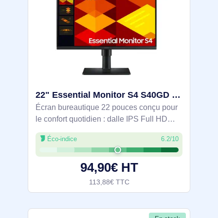
22" Essential Monitor S4 S40GD Full HD Monitor - LS22D400GAUXEN
Écran bureautique 22 pouces conçu pour
le confort quotidien : dalle IPS Full HD
1920 x 1080, 100 Hz et 5 ms pour une
Éco-indice
6.2/10
image fluide. Connectique HDMI 1.4 et
DisplayPort 1.2, hub USB 2.0 (2xA). Pied
94,90€ HT
113,88€ TTC