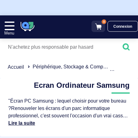
0
Connexion
Menu
Périphérique, Stockage & Composant
Ecran Or
Accueil
Ecran Ordinateur Samsung
"Écran PC Samsung : lequel choisir pour votre bureau
?Renouveler les écrans d'un parc informatique
professionnel, c'est souvent l'occasion d'un vrai casse-
tête : faut-il privilégier la qualité d'affichage, la sobriété
Lire la suite
énergétique, la compatibilité avec les postes existants,
ou l'alignement avec votre politique RSE ? Samsung