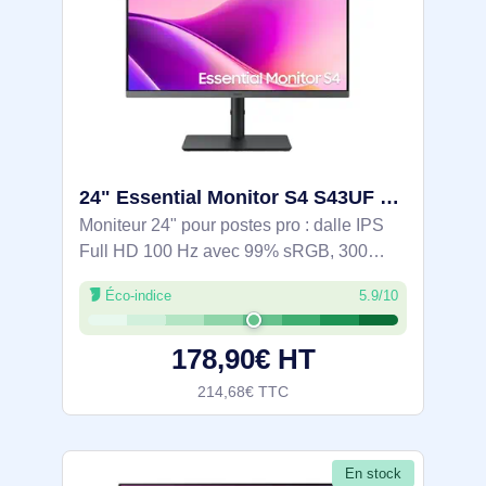
24" Essential Monitor S4 S43UF Full HD 100Hz - LS24F430UAUXEN
Moniteur 24" pour postes pro : dalle IPS
Full HD 100 Hz avec 99% sRGB, 300
cd/m² et 5 ms pour un affichage fluide.
Éco-indice
5.9/10
Docking USB-C 90 W avec hub (4x USB-
A), Ethernet, HDMI et DisplayPort pour un
178,90€ HT
poste
214,68€ TTC
En stock