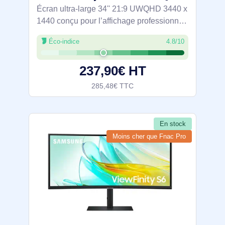
Écran ultra-large 34'' 21:9 UWQHD 3440 x
1440 conçu pour l’affichage professionnel
et le multitâche. Dalle VA 100 Hz (5 ms)
Éco-indice
4.8/10
avec AMD FreeSync pour des
mouvements fluides, HDR10 et 1,07
237,90€ HT
milliard de
285,48€ TTC
En stock
Moins cher que Fnac Pro