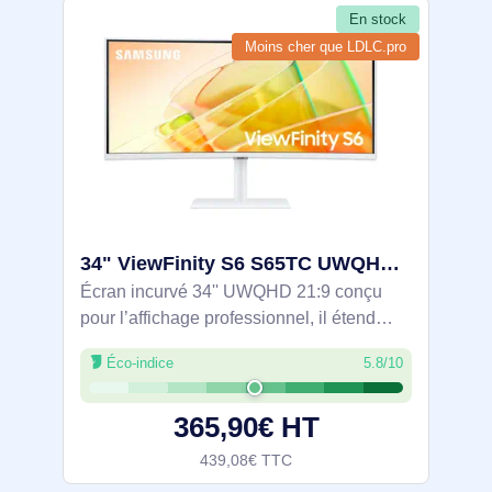
En stock
Moins cher que LDLC.pro
34" ViewFinity S6 S65TC UWQHD Monitor - LS34C650TAUXEN
Écran incurvé 34'' UWQHD 21:9 conçu
pour l’affichage professionnel, il étend
l’espace de travail et améliore le confort
Éco-indice
5.8/10
visuel (1000R, VA). Image précise avec
HDR10 et sRGB 115%. Docking via 2x
365,90€ HT
439,08€ TTC