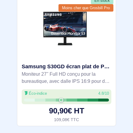
En stock
Moins cher que Grosbill Pro
Samsung S30GD écran plat de PC 68,6 cm (27") 1920 x 1080 pixels Full HD LCD Noir - LS27D300GAUXEN
Moniteur 27'' Full HD conçu pour la
bureautique, avec dalle IPS 16:9 pour des
couleurs homogènes et larges angles
Éco-indice
4.8/10
178°. Rafraîchissement 100 Hz et 5 ms
pour des mouvements fluides. Confort
90,90€ HT
visuel
109,08€ TTC