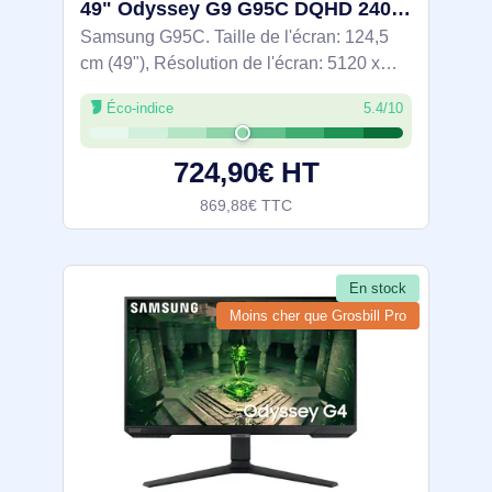
49" Odyssey G9 G95C DQHD 240Hz Gaming Monitor - LS49CG954EUXEN
Samsung G95C. Taille de l'écran: 124,5
cm (49"), Résolution de l'écran: 5120 x
1440 pixels, Type HD: Dual QHD,
Éco-indice
5.4/10
Technologie d'affichage: LED, Temps de
réponse: 1 ms, Format d'image: 32:9,
724,90€ HT
Angle de
869,88€ TTC
En stock
Moins cher que Grosbill Pro