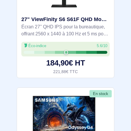
27" ViewFinity S6 S61F QHD Monitor - LS27F610EAUXEN
Écran 27'' QHD IPS pour la bureautique,
offrant 2560 x 1440 à 100 Hz et 5 ms pour
une lecture fluide. Luminosité 300 cd/m²,
Éco-indice
5.6/10
contraste 1000:1 et angles 178° pour un
affichage confortable. Ergonomie
184,90€ HT
221,88€ TTC
En stock