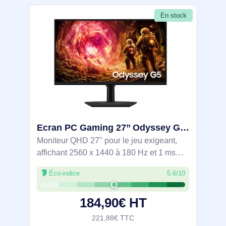
En stock
Ecran PC Gaming 27’’ Odyssey G5 G50F QHD 180Hz - LS27FG506EUXEN
Moniteur QHD 27" pour le jeu exigeant,
affichant 2560 x 1440 à 180 Hz et 1 ms
(GtG) sur dalle IPS 99% sRGB avec
Éco-indice
5.6/10
HDR10 pour des scènes détaillées et
fluides. FreeSync et G-SYNC Compatible
184,90€ HT
réduisent
221,88€ TTC