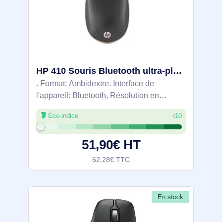
HP 410 Souris Bluetooth ultra-plate Silver - 4M0X5AA
. Format: Ambidextre. Interface de
l'appareil: Bluetooth, Résolution en
mouvement: 2000 DPI, Quantité de
Éco-indice
/10
boutons programmables: 3, Type Scroll:
Roue. Source d'alimentation: Piles.
51,90€ HT
Couleur du produit:
62,28€ TTC
En stock