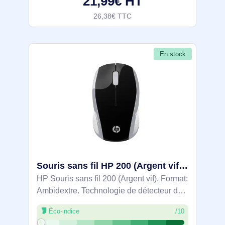
21,99€ HT
26,38€ TTC
En stock
Souris sans fil HP 200 (Argent vif) - 2HU84AA
HP Souris sans fil 200 (Argent vif). Format:
Ambidextre. Technologie de détecteur de
mouvement: Optique, Interface de
Éco-indice
/10
l'appareil: RF sans fil, Résolution en