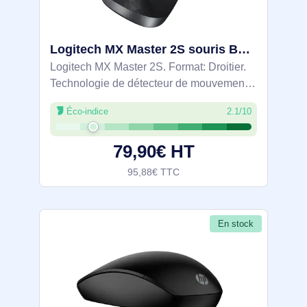
Logitech MX Master 2S souris Bureau Droitier RF sans fil + Bluetooth Laser 4000 DPI - 910-007224
Logitech MX Master 2S. Format: Droitier.
Technologie de détecteur de mouvement:
Laser, Interface de l'appareil: RF sans fil +
Éco-indice
2.1/10
Bluetooth, Résolution en mouvement:
4000 DPI, Type de boutons: Boutons
79,90€ HT
95,88€ TTC
En stock