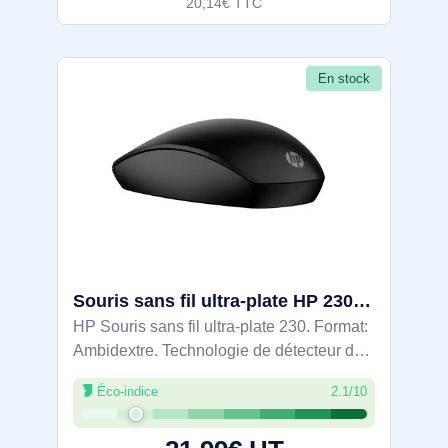
20,14€ TTC
En stock
Souris sans fil ultra-plate HP 230 - AJ7C2AA#ABB
HP Souris sans fil ultra-plate 230. Format:
Ambidextre. Technologie de détecteur de
mouvement: Optique, Interface de
Éco-indice
2.1/10
l'appareil: RF sans fil, Résolution en
mouvement: 1600 DPI, Type de boutons: