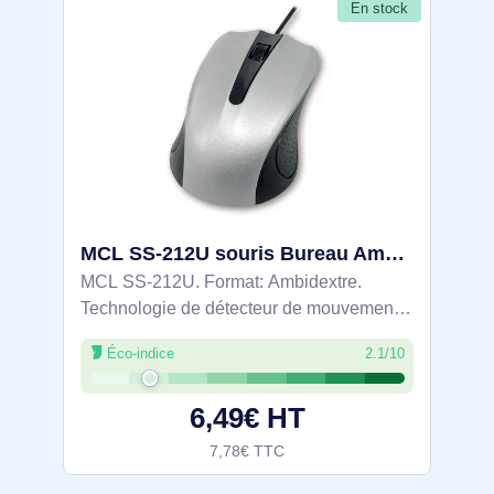
En stock
MCL SS-212U souris Bureau Ambidextre USB Type-A Optique 1200 DPI
MCL SS-212U. Format: Ambidextre.
Technologie de détecteur de mouvement:
Optique, Interface de l'appareil: USB Type-
Éco-indice
2.1/10
A, Résolution en mouvement: 1200 DPI,
Type de boutons: Boutons poussoirs,
6,49€ HT
Quantité
7,78€ TTC