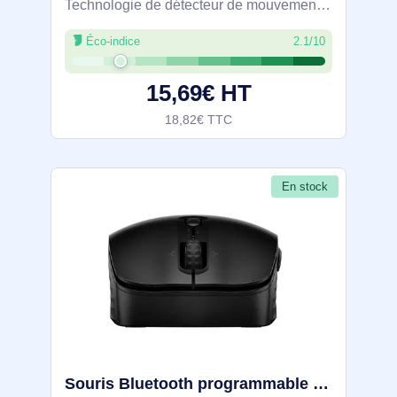
Technologie de détecteur de mouvement:
IR LED, Interface de l'appareil: USB Type-
Éco-indice
2.1/10
A, Résolution en mouvement: 1600 DPI,
Type de boutons: Boutons poussoirs,
15,69€ HT
Quantité de
18,82€ TTC
En stock
Souris Bluetooth programmable HP 425 - 7M1D5AA