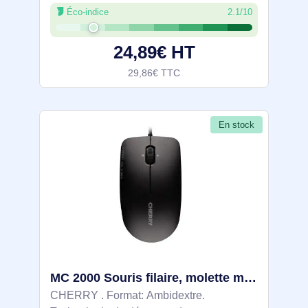
Optique, Interface de l'appareil: Bluetooth,
Éco-indice
2.1/10
Résolution en mouvement: 4000 DPI,
Type de boutons: Boutons poussoirs,
24,89€ HT
Quantité
29,86€ TTC
En stock
MC 2000 Souris filaire, molette multi directionnelle, noir, USB - JM-0600-2
CHERRY . Format: Ambidextre.