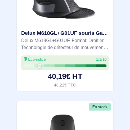
Delux M618GL+G01UF souris Gaming Droitier RF sans fil Laser 3000 DPI - V200-W
Delux M618GL+G01UF. Format: Droitier.
Technologie de détecteur de mouvement:
Laser, Interface de l'appareil: RF sans fil,
Éco-indice
2.1/10
Résolution en mouvement: 3000 DPI,
Type de boutons: Boutons poussoirs,
40,19€ HT
48,22€ TTC
En stock