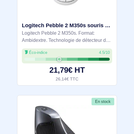
Logitech Pebble 2 M350s souris Voyage Ambidextre RF sans fil + Bluetooth Optique 4000 DPI - 910-007013
Logitech Pebble 2 M350s. Format:
Ambidextre. Technologie de détecteur de
mouvement: Optique, Interface de
Éco-indice
4.5/10
l'appareil: RF sans fil + Bluetooth,
Résolution en mouvement: 4000 DPI,
21,79€ HT
Type de boutons:
26,14€ TTC
En stock