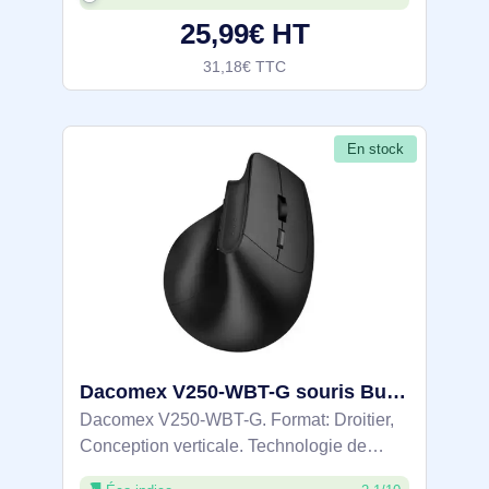
mouvement: 1000 DPI, Type de boutons:
25,99€ HT
31,18€ TTC
En stock
Dacomex V250-WBT-G souris Bureau Droitier Wi-Fi Optique 2400 DPI
Dacomex V250-WBT-G. Format: Droitier,
Conception verticale. Technologie de
détecteur de mouvement: Optique,