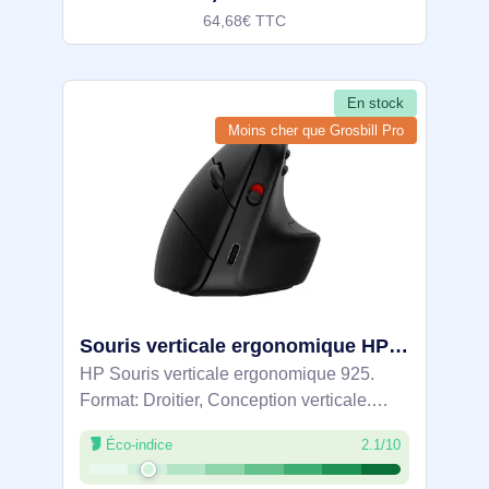
64,68€ TTC
En stock
Moins cher que Grosbill Pro
Souris verticale ergonomique HP 925 - 6H1A5AA#ABB
HP Souris verticale ergonomique 925.
Format: Droitier, Conception verticale.
Interface de l'appareil: RF sans fil +
Éco-indice
2.1/10
Bluetooth, Résolution en mouvement:
4000 DPI, Quantité de boutons