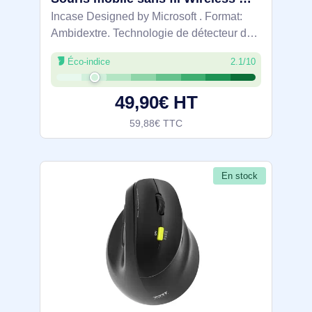
Incase Designed by Microsoft . Format:
Ambidextre. Technologie de détecteur de
mouvement: Optique, Interface de
Éco-indice
2.1/10
l'appareil: RF sans fil, Type de boutons:
Boutons poussoirs, Quantité de boutons
49,90€ HT
59,88€ TTC
En stock