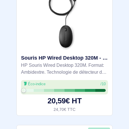
Souris HP Wired Desktop 320M - 9VA80ET
HP Souris Wired Desktop 320M. Format:
Ambidextre. Technologie de détecteur de
mouvement: Optique, Interface de
Éco-indice
/10
l'appareil: USB Type-A, Type de boutons:
Boutons poussoirs, Quantité de boutons
20,59€ HT
24,70€ TTC