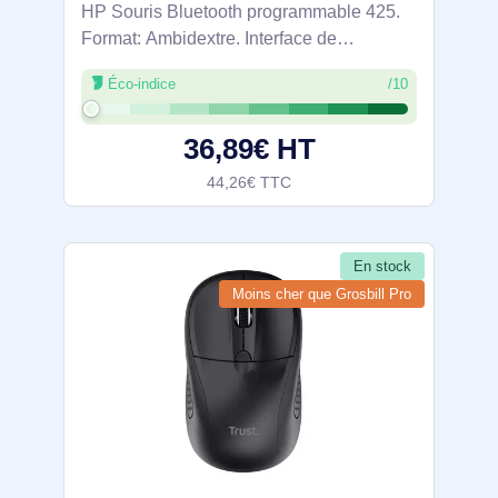
HP Souris Bluetooth programmable 425.
Format: Ambidextre. Interface de
l'appareil: Bluetooth, Résolution en
Éco-indice
/10
mouvement: 4000 DPI, Quantité de
boutons programmables: 6, Type Scroll:
36,89€ HT
Roue. Source
44,26€ TTC
En stock
Moins cher que Grosbill Pro