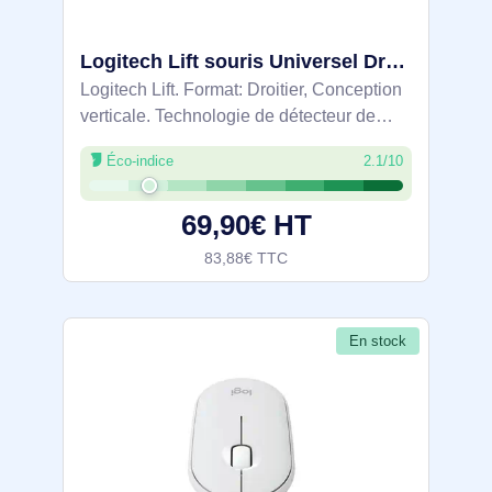
Logitech Lift souris Universel Droitier Bluetooth Optique 4000 DPI - 910-007771
Logitech Lift. Format: Droitier, Conception
verticale. Technologie de détecteur de
mouvement: Optique, Interface de
Éco-indice
2.1/10
l'appareil: Bluetooth, Résolution en
mouvement: 4000 DPI, Quantité de
69,90€ HT
boutons
83,88€ TTC
En stock