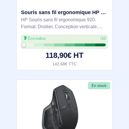
Souris sans fil ergonomique HP 920 - 6H1A4AA
HP Souris sans fil ergonomique 920.
Format: Droitier, Conception verticale.
Technologie de détecteur de mouvement:
Éco-indice
/10
Optique, Interface de l'appareil: RF sans
fil, Résolution en mouvement: 1200 DPI,
118,90€ HT
142,68€ TTC
En stock