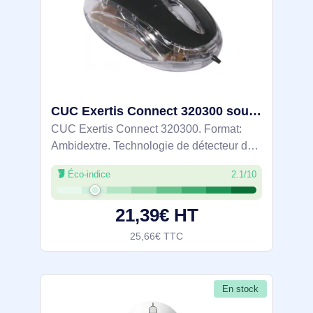
CUC Exertis Connect 320300 souris Voyage Ambidextre USB Type-A Optique 800 DPI - ECF-320300
CUC Exertis Connect 320300. Format:
Ambidextre. Technologie de détecteur de
mouvement: Optique, Interface de
Éco-indice
2.1/10
l'appareil: USB Type-A, Résolution en
mouvement: 800 DPI, Type de boutons:
21,39€ HT
Boutons
25,66€ TTC
En stock