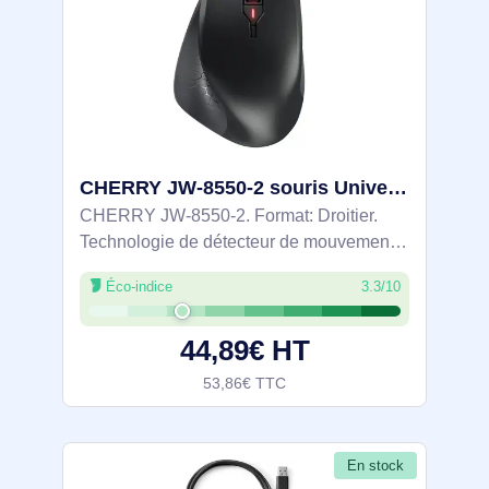
CHERRY JW-8550-2 souris Universel Droitier RF sans fil Optique 4000 DPI
CHERRY JW-8550-2. Format: Droitier.
Technologie de détecteur de mouvement:
Optique, Interface de l'appareil: RF sans
Éco-indice
3.3/10
fil, Résolution en mouvement: 4000 DPI,
Type de boutons: Boutons poussoirs, Type
44,89€ HT
53,86€ TTC
En stock