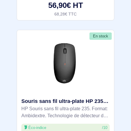
56,90€ HT
programmables: 6,
68,28€ TTC
En stock
Souris sans fil ultra-plate HP 235 - 4E407UT
HP Souris sans fil ultra-plate 235. Format:
Ambidextre. Technologie de détecteur de
mouvement: Optique, Interface de
Éco-indice
/10
l'appareil: RF sans fil, Résolution en