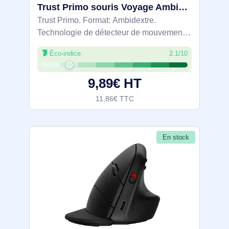
Trust Primo souris Voyage Ambidextre Bluetooth Optique 1600 DPI - 24966
Trust Primo. Format: Ambidextre.
Technologie de détecteur de mouvement:
Optique, Interface de l'appareil: Bluetooth,
Éco-indice
2.1/10
Résolution en mouvement: 1600 DPI,
Type de boutons: Boutons poussoirs,
9,89€ HT
Quantité de
11,86€ TTC
En stock