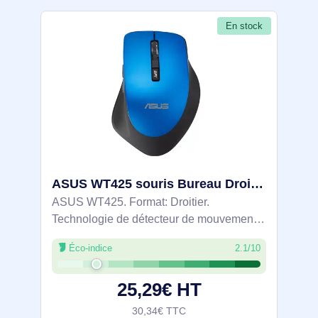
En stock
ASUS WT425 souris Bureau Droitier RF sans fil Optique 1600 DPI - 90XB0280-BMU040
ASUS WT425. Format: Droitier.
Technologie de détecteur de mouvement:
Optique, Interface de l'appareil: RF sans
Éco-indice
2.1/10
fil, Résolution en mouvement: 1600 DPI,
Type de boutons: Boutons poussoirs,
25,29€ HT
Quantité de
30,34€ TTC