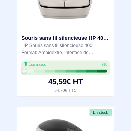
Souris sans fil silencieuse HP 400 - AZ7B6AA
HP Souris sans fil silencieuse 400.
Format: Ambidextre. Interface de
l'appareil: RF sans fil + Bluetooth,
Éco-indice
/10
Résolution en mouvement: 6000 DPI,
Quantité de boutons programmables: 5,
45,59€ HT
Type Scroll: Roue.
54,70€ TTC
En stock