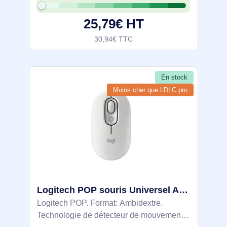
mouvement: 1600 DPI, Type de boutons:
25,79€ HT
30,94€ TTC
En stock
Moins cher que LDLC.pro
Logitech POP souris Universel Ambidextre Bluetooth Optique 4000 DPI - 910-007411
Logitech POP. Format: Ambidextre.
Technologie de détecteur de mouvement: