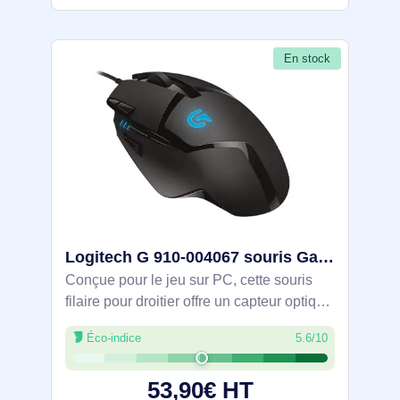
En stock
Logitech G 910-004067 souris Gaming Droitier USB Type-A Optique 4000 DPI
Conçue pour le jeu sur PC, cette souris
filaire pour droitier offre un capteur optique
4000 DPI avec technologie Delta Zero et
Éco-indice
5.6/10
moteur hybride Fusion Engine pour un
suivi rapide et précis. 8 boutons
53,90€ HT