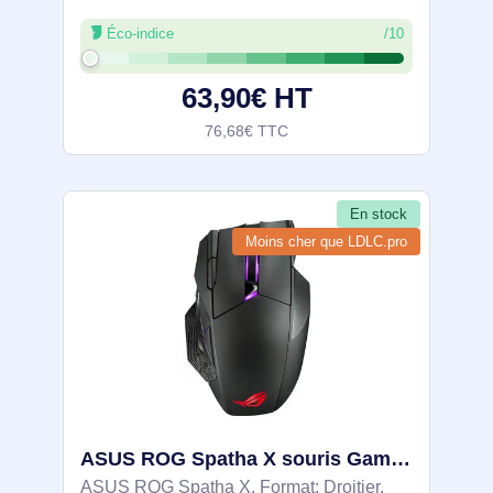
Optique, Interface de l'appareil: RF sans fil
Éco-indice
/10
+ Bluetooth, Résolution en mouvement:
4000 DPI, Type de boutons: Boutons
63,90€ HT
76,68€ TTC
En stock
Moins cher que LDLC.pro
ASUS ROG Spatha X souris Gaming Droitier RF Wireless + USB Type-C Optique 19000 DPI - 90MP0220-BMUA00
ASUS ROG Spatha X. Format: Droitier.