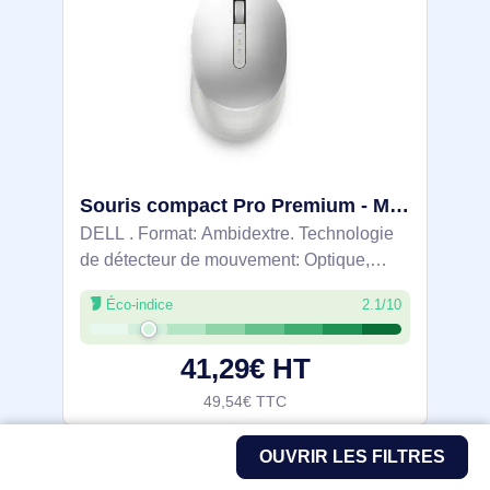
Souris compact Pro Premium - MS7421W - Platinum Silver (argenté) - MS7421W-SLV-EU
DELL . Format: Ambidextre. Technologie
de détecteur de mouvement: Optique,
Interface de l'appareil: RF sans fil +
Éco-indice
2.1/10
Bluetooth, Résolution en mouvement:
1600 DPI, Type de boutons: Boutons
41,29€ HT
poussoirs,
49,54€ TTC
OUVRIR LES FILTRES
En stock