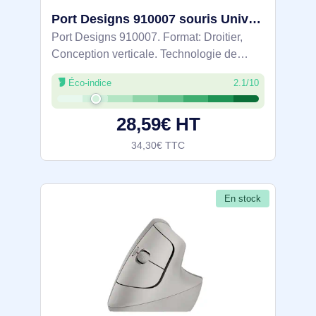
Port Designs 910007 souris Universel Droitier RF sans fil + Bluetooth Optique 2400 DPI
Port Designs 910007. Format: Droitier,
Conception verticale. Technologie de
détecteur de mouvement: Optique,
Éco-indice
2.1/10
Interface de l'appareil: RF sans fil +
Bluetooth, Résolution en mouvement:
28,59€ HT
2400 DPI, Type
34,30€ TTC
En stock