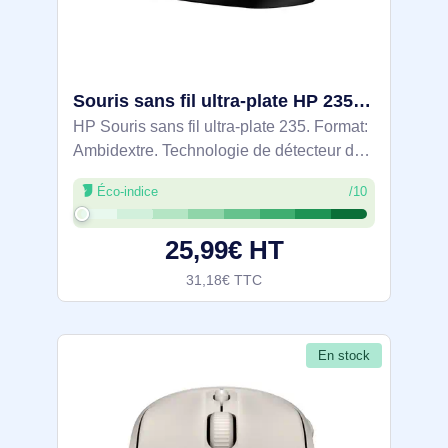
Souris sans fil ultra-plate HP 235 - 4E407AA
HP Souris sans fil ultra-plate 235. Format:
Ambidextre. Technologie de détecteur de
mouvement: Optique, Interface de
Éco-indice
/10
l'appareil: RF sans fil, Résolution en
mouvement: 1600 DPI, Quantité de
25,99€ HT
boutons
31,18€ TTC
En stock