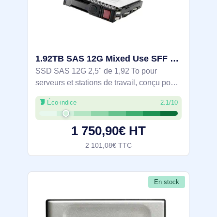
1.92TB SAS 12G Mixed Use SFF SC Value SAS Multi Vendor SSD - P37011-B21
SSD SAS 12G 2,5" de 1,92 To pour
serveurs et stations de travail, conçu pour
les charges à usage mixte. Débit 12 Gbit/s,
Éco-indice
2.1/10
jusqu'à 810 Mo/s en lecture et 635 Mo/s en
écriture, 96k/52k IOPS aléatoires
1 750,90€ HT
2 101,08€ TTC
En stock