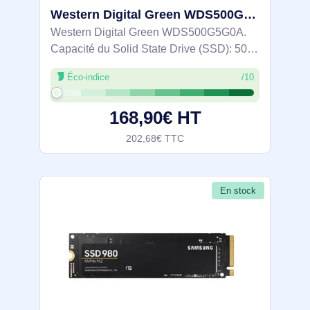
Western Digital Green WDS500G5G0A disque SSD 500 Go 2.5" Série ATA III 3D NAND
Western Digital Green WDS500G5G0A.
Capacité du Solid State Drive (SSD): 500
Go, Facteur de forme SSD: 2.5", Vitesse
Éco-indice
/10
de lecture: 545 Mo/s, composant pour: PC
168,90€ HT
202,68€ TTC
En stock