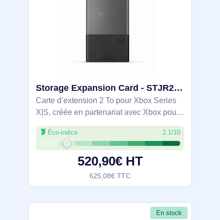
Storage Expansion Card - STJR2000400
Carte d’extension 2 To pour Xbox Series
X|S, créée en partenariat avec Xbox pour
augmenter la capacité de la console.
Éco-indice
2.1/10
Intégrée à l’architecture Xbox Velocity, elle
permet de lancer et jouer
520,90€ HT
625,08€ TTC
En stock