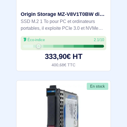
Origin Storage MZ-V8V1T0BW disque SSD 1 To M.2 PCI Express 3.0 NVMe V-NAND
SSD M.2 1 To pour PC et ordinateurs
portables, il exploite PCIe 3.0 et NVMe
pour des accès réactifs. Basé sur mémoire
Éco-indice
2.1/10
V-NAND, il associe format compact et
chiffrement matériel pour sécuriser les
333,90€ HT
400,68€ TTC
En stock