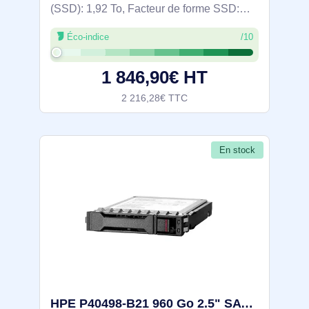
(SSD): 1,92 To, Facteur de forme SSD:
3.5", Vitesse de lecture: 810 Mo/s, Vitesse
Éco-indice
/10
d'écriture: 635 Mo/s, Taux de transfert des
données: 12 Gbit/s, composant pour:
1 846,90€ HT
2 216,28€ TTC
En stock
HPE P40498-B21 960 Go 2.5" SATA TLC - P40498-B21-RFB