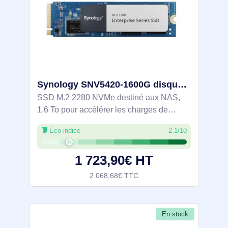
Synology SNV5420-1600G disque SSD 1,6 To M.2 PCI Express 4.0 NVMe
SSD M.2 2280 NVMe destiné aux NAS,
1,6 To pour accélérer les charges de
données. Interface PCIe 4.0, jusqu’à 3000
Éco-indice
2.1/10
Mo/s en lecture et 1000 Mo/s en écriture,
660k/120k IOPS aléatoires. Endurance
1 723,90€ HT
2900
2 068,68€ TTC
En stock