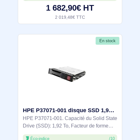
1 682,90€ HT
2 019,48€ TTC
En stock
HPE P37071-001 disque SSD 1,92 To 2.5" SAS
HPE P37071-001. Capacité du Solid State
Drive (SSD): 1,92 To, Facteur de forme
SSD: 2.5", Taux de transfert des données:
Éco-indice
/10