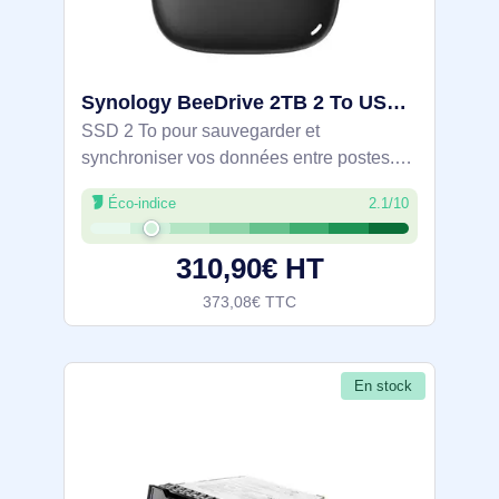
Synology BeeDrive 2TB 2 To USB Type-C 3.2 Gen 2 (3.1 Gen 2) Noir - BDS70-2T
SSD 2 To pour sauvegarder et
synchroniser vos données entre postes.
Connexion USB‑C 3.2 Gen 2, écriture
Éco-indice
2.1/10
2100 Mo/s. Sauvegarde en temps réel de
dossiers avec jusqu’à 5 versions.
310,90€ HT
BeeDrop transfère
373,08€ TTC
En stock