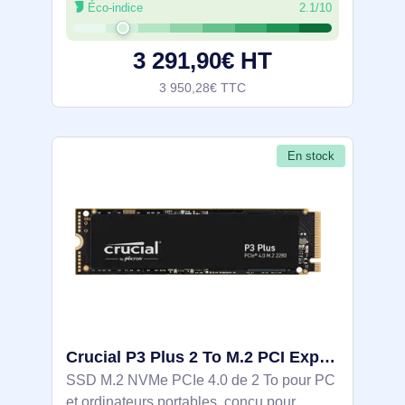
Éco-indice
2.1/10
jusqu’à 6800 Mo/s en lecture, 2600 Mo/s
en écriture, 1M/112k IOPS aléatoires.
3 291,90€ HT
3 950,28€ TTC
En stock
Crucial P3 Plus 2 To M.2 PCI Express 4.0 NVMe 3D NAND - CT2000P3PSSD8
SSD M.2 NVMe PCIe 4.0 de 2 To pour PC
et ordinateurs portables, conçu pour