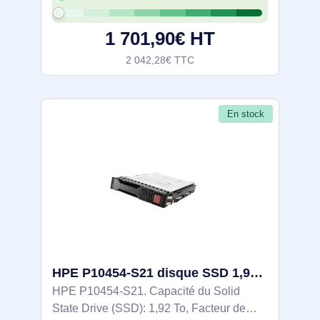
12 Gbit/s, composant pour:
Serveur/Station de travail
1 701,90€ HT
2 042,28€ TTC
En stock
HPE P10454-S21 disque SSD 1,92 To 2.5" SAS TLC
HPE P10454-S21. Capacité du Solid
State Drive (SSD): 1,92 To, Facteur de