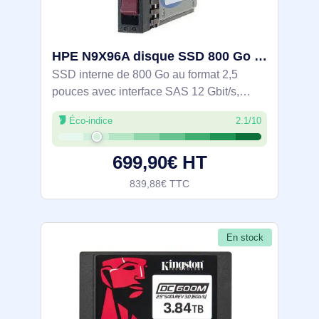
HPE N9X96A disque SSD 800 Go 2.5" SAS
SSD interne de 800 Go au format 2,5
pouces avec interface SAS 12 Gbit/s,
destiné aux serveurs et stations de travail.
Éco-indice
2.1/10
Le format 2,5 pouces facilite l’intégration
dans châssis et baies SAS existants,
699,90€ HT
839,88€ TTC
En stock