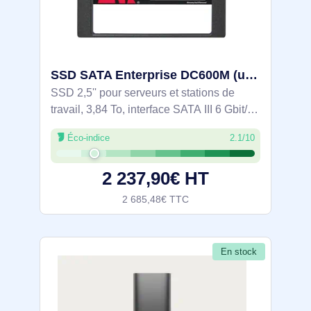
SSD SATA Enterprise DC600M (usage mixte) 2,5” de 3 480 Go - SEDC600M/3840G
SSD 2,5'' pour serveurs et stations de
travail, 3,84 To, interface SATA III 6 Gbit/s.
Lectures/écritures séquentielles 560/530
Éco-indice
2.1/10
Mo/s, 94k/59k IOPS, latences 200/30 µs.
Conçu pour les charges « usage
2 237,90€ HT
2 685,48€ TTC
En stock