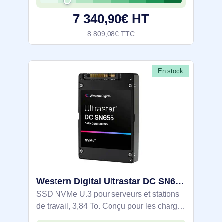
Mo/s et 1 050 000/195 000 IOPS
7 340,90€ HT
aléatoires
8 809,08€ TTC
En stock
Western Digital Ultrastar DC SN655 3,84 To U.3 PCI Express 4.0 NVMe TLC 3D NAND - 0TS2458
SSD NVMe U.3 pour serveurs et stations
de travail, 3,84 To. Conçu pour les charges
soutenues avec PCIe 4.0/NVMe 1.4,