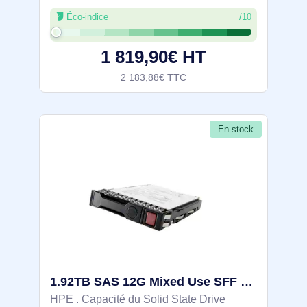
forme SSD: 2.5", Vitesse de lecture: 810
Éco-indice
/10
Mo/s, Vitesse d'écriture: 635 Mo/s, Taux de
transfert des données: 12 Gbit/s,
1 819,90€ HT
2 183,88€ TTC
En stock
1.92TB SAS 12G Mixed Use SFF SC Value SAS Multi Vendor SSD - P37011-H21
HPE . Capacité du Solid State Drive