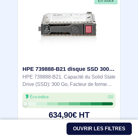
En stock
HPE 739888-B21 disque SSD 300 Go 2.5" Série ATA III
HPE 739888-B21. Capacité du Solid State
Drive (SSD): 300 Go, Facteur de forme
SSD: 2.5", Vitesse de lecture: 475 Mo/s,
Éco-indice
/10
Vitesse d'écriture: 250 Mo/s, Taux de
transfert des données: 6 Gbit/s
634,90€ HT
761,88€ TTC
OUVRIR LES FILTRES