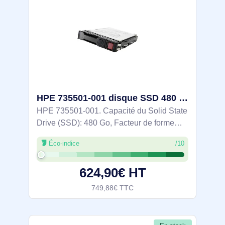
HPE 735501-001 disque SSD 480 Go 2.5" Série ATA III
HPE 735501-001. Capacité du Solid State
Drive (SSD): 480 Go, Facteur de forme
SSD: 2.5", Taux de transfert des données:
Éco-indice
/10
6 Gbit/s, composant pour: Serveur/Station
de travail
624,90€ HT
749,88€ TTC