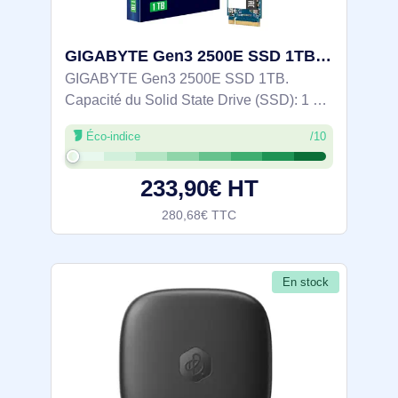
GIGABYTE Gen3 2500E SSD 1TB 1 To M.2 PCI Express 3.0 NVMe 3D NAND - G325E1TB
GIGABYTE Gen3 2500E SSD 1TB.
Capacité du Solid State Drive (SSD): 1 To,
Facteur de forme SSD: M.2, Vitesse de
Éco-indice
/10
lecture: 2400 Mo/s, Vitesse d'écriture:
1800 Mo/s, composant pour:
233,90€ HT
PC/ordinateur portable
280,68€ TTC
En stock