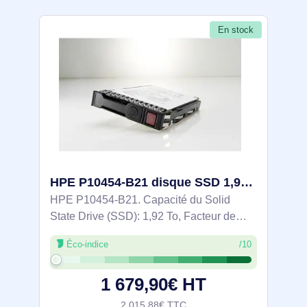
En stock
HPE P10454-B21 disque SSD 1,92 To 2.5" SAS TLC
HPE P10454-B21. Capacité du Solid
State Drive (SSD): 1,92 To, Facteur de
forme SSD: 2.5", Vitesse de lecture: 810
Éco-indice
/10
Mo/s, Vitesse d'écriture: 635 Mo/s, Taux de
transfert des données: 12 Gbit/s,
1 679,90€ HT
2 015,88€ TTC