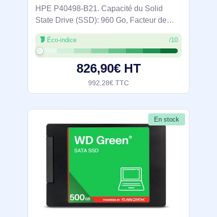
HPE P40498-B21. Capacité du Solid
State Drive (SSD): 960 Go, Facteur de
forme SSD: 2.5", Vitesse de lecture: 515
Éco-indice
/10
Mo/s, Vitesse d'écriture: 480 Mo/s,
composant pour: Serveur
826,90€ HT
992,28€ TTC
En stock