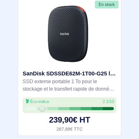
En stock
SanDisk SDSSDE62M-1T00-G25 lecteur à circuits intégrés externe 1 To USB Type-C Noir
SSD externe portable 1 To pour le
stockage et le transfert rapide de données
sur équipements USB Type-C. Lecture
Éco-indice
2.1/10
1000 Mo/s pour accélérer les flux de
travail. Boîtier IP65, résistant à l’eau,
239,90€ HT
287,88€ TTC