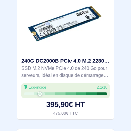
240G DC2000B PCIe 4.0 M.2 2280 Enterprise SSD - SEDC2000BM8/240G
SSD M.2 NVMe PCIe 4.0 de 240 Go pour
serveurs, idéal en disque de démarrage
ou cache. Lecture 4500 Mo/s et écriture
Éco-indice
2.1/10
400 Mo/s via x4, latences faibles,
260k/18k IOPS (4K). PLP matérielle et
395,90€ HT
MTBF 2 000
475,08€ TTC