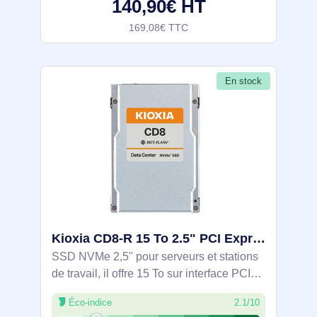
140,90€ HT
169,08€ TTC
En stock
Kioxia CD8-R 15 To 2.5" PCI Express 4.0 NVMe BiCS FLASH TLC - KCD8XRUG15T3
SSD NVMe 2,5" pour serveurs et stations
de travail, il offre 15 To sur interface PCIe
4.0 x4 (NVMe 1.4) et mémoire BiCS
Éco-indice
2.1/10
FLASH TLC. Débits jusqu’à 6600/6000