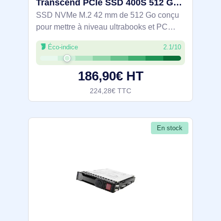
Transcend PCIe SSD 400S 512 Go M.2 PCI Express NVMe 3D NAND - TS512GMTE400S
SSD NVMe M.2 42 mm de 512 Go conçu
pour mettre à niveau ultrabooks et PC
compacts. Interface PCIe Gen3 et lecture
Éco-indice
2.1/10
jusqu’à 2 000 Mo/s pour accélérer
démarrage et applications. Mémoire 3D
186,90€ HT
NAND, cache
224,28€ TTC
En stock