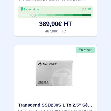
accélérer le démarrage, les chargements
Éco-indice
2.1/10
et les transferts. Lecture jusqu’à 5000 Mo/s
et écriture jusqu’à 4200 Mo/s grâce à
389,90€ HT
467,88€ TTC
En stock
Transcend SSD230S 1 To 2.5" Série ATA III 3D NAND - TS1TSSD230S