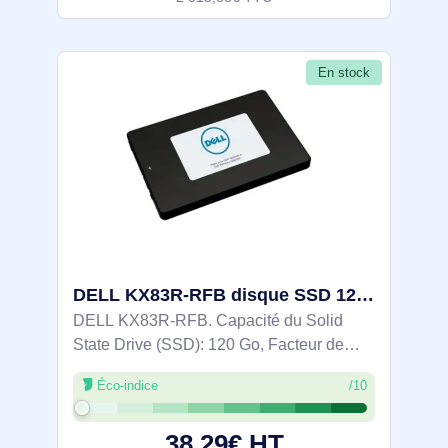
En stock
DELL KX83R-RFB disque SSD 120 Go 2.5" Série ATA III
DELL KX83R-RFB. Capacité du Solid
State Drive (SSD): 120 Go, Facteur de
forme SSD: 2.5", Taux de transfert des
Éco-indice
/10
données: 6 Gbit/s, composant pour:
Serveur/Station de travail
38,29€ HT