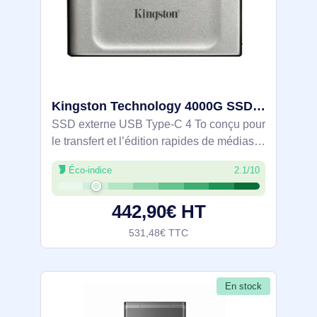
Kingston Technology 4000G SSD portable XS2000 - SXS2000/4000G
SSD externe USB Type-C 4 To conçu pour
le transfert et l’édition rapides de médias
lourds (images haute résolution, vidéos
Éco-indice
2.1/10
8K, fichiers volumineux). Débits jusqu’à 2
000 Mo/s en lecture/écriture.
442,90€ HT
531,48€ TTC
En stock