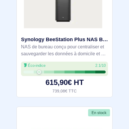
Synology BeeStation Plus NAS Bureau Intel® Celeron® J4125 4 Go DDR4 8 To SSD Noir - BST170-8T
NAS de bureau conçu pour centraliser et
sauvegarder les données à domicile et en
télétravail. Processeur Intel Celeron J4125
Éco-indice
2.1/10
quadricœur 2 GHz et 4 Go DDR4 pour
gérer plusieurs tâches. 8 To SSD
615,90€ HT
739,08€ TTC
En stock