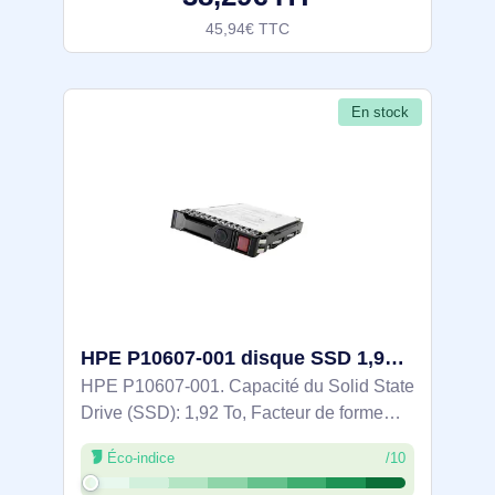
45,94€ TTC
En stock
HPE P10607-001 disque SSD 1,92 To 2.5" SAS
HPE P10607-001. Capacité du Solid State
Drive (SSD): 1,92 To, Facteur de forme
SSD: 2.5", Taux de transfert des données:
Éco-indice
/10
12 Gbit/s, composant pour:
Serveur/Station de travail