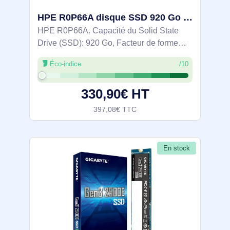
HPE R0P66A disque SSD 920 Go 2.5" SAS
HPE R0P66A. Capacité du Solid State
Drive (SSD): 920 Go, Facteur de forme
SSD: 2.5", composant pour:
Éco-indice
/10
Serveur/Station de travail
330,90€ HT
397,08€ TTC
En stock