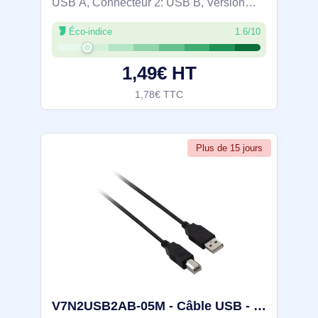
USB A, Connecteur 2: USB B, Version
USB: USB 1.0, Taux de transfert de
Éco-indice
1.6/10
données maximal: 0,48 Gbit/s, Couleur du
produit: Noir
1,49€ HT
1,78€ TTC
Plus de 15 jours
V7N2USB2AB-05M - Câble USB - V7E2USB2AB-05M