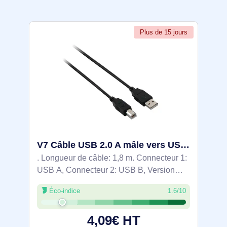
Plus de 15 jours
V7 Câble USB 2.0 A mâle vers USB 2.0 B mâle, noir 2m 6.6ft - V7E2USB2AB-1.8M
. Longueur de câble: 1,8 m. Connecteur 1:
USB A, Connecteur 2: USB B, Version
USB: USB 2.0, Genre du connecteur:
Éco-indice
1.6/10
Mâle/Mâle, Taux de transfert de données
maximal: 0,48 Gbit/s, Contacts du
4,09€ HT
connecteur