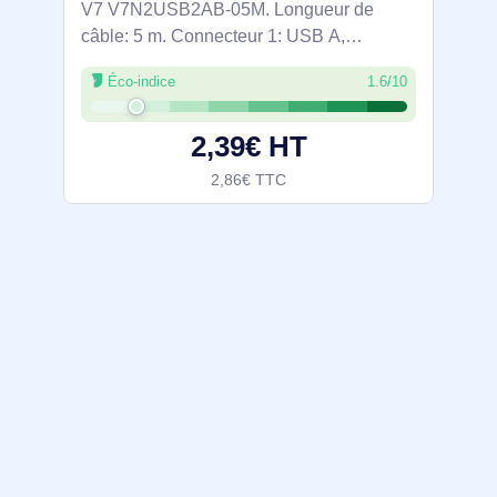
V7 V7N2USB2AB-05M. Longueur de
câble: 5 m. Connecteur 1: USB A,
Connecteur 2: USB B, Version USB: USB
Éco-indice
1.6/10
2.0, Couleur du produit: Noir
2,39€ HT
2,86€ TTC