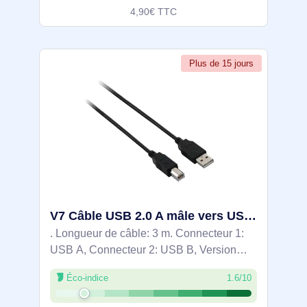
4,90€ TTC
Plus de 15 jours
V7 Câble USB 2.0 A mâle vers USB 2.0 B mâle, noir 3m 10ft - V7E2USB2AB-03M
. Longueur de câble: 3 m. Connecteur 1:
USB A, Connecteur 2: USB B, Version
USB: USB 2.0, Genre du connecteur:
Éco-indice
1.6/10
Mâle/Mâle, Taux de transfert de données
maximal: 0,48 Gbit/s, Contacts du