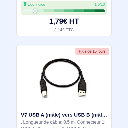
Éco-indice
1.6/10
données maximal: 0,48 Gbit/s, Couleur du
produit: Noir
1,79€ HT
2,14€ TTC
Plus de 15 jours
V7 USB A (mâle) vers USB B (mâle), 0,5 mètre (1,6 pied) – Noir - V7USB2AB-50C-1E
. Longueur de câble: 0,5 m. Connecteur 1: