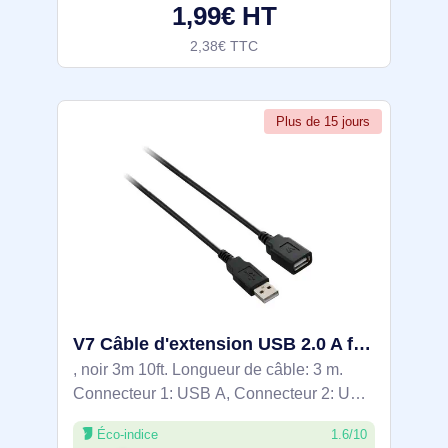
1,99€ HT
connecteur de
2,38€ TTC
Plus de 15 jours
V7 Câble d'extension USB 2.0 A femelle vers USB 2.0 A mâle - V7E2USB2EXT-03M
, noir 3m 10ft. Longueur de câble: 3 m.
Connecteur 1: USB A, Connecteur 2: USB
A, Version USB: USB 2.0, Genre du
Éco-indice
1.6/10
connecteur: Mâle/Femelle, Taux de