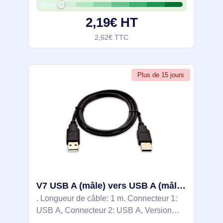
transfert de données maximal: 0,48 Gbit/s,
2,19€ HT
Contacts
2,62€ TTC
Plus de 15 jours
V7 USB A (mâle) vers USB A (mâle), 1 mètre (3,3 pieds) – Noir - V7USB2AA-01M-1E
. Longueur de câble: 1 m. Connecteur 1:
USB A, Connecteur 2: USB A, Version
USB: USB 1.0, Taux de transfert de