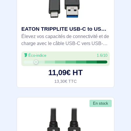
EATON TRIPPLITE USB-C to USB-A Cable M/M USB 3.1 Gen - U428-C03-G2
Élevez vos capacités de connectivité et de
charge avec le câble USB-C vers USB-A
de la série Tripp Lite d'Eaton. Ce câble de
Éco-indice
1.6/10
0,91 m (3 ft) exploite la puissance de la
technologie USB 3.2 Gen 2 pour
11,09€ HT
13,30€ TTC
En stock