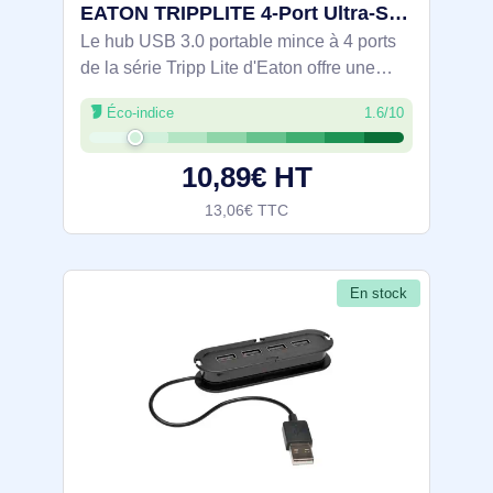
EATON TRIPPLITE 4-Port Ultra-Slim Portable USB 3.0 - U360-004-SLIM
Le hub USB 3.0 portable mince à 4 ports
de la série Tripp Lite d'Eaton offre une
solution pour étendre vos options de
Éco-indice
1.6/10
connectivité. Doté de quatre ports USB
3.0, ce hub permet de connecter
10,89€ HT
facilement
13,06€ TTC
En stock