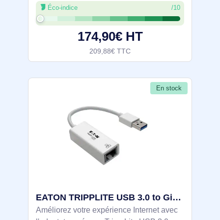
Éco-indice
/10
connecteur de placage: Or, Couleur du
produit: Noir
174,90€ HT
209,88€ TTC
En stock
EATON TRIPPLITE USB 3.0 to Gigabit Ethernet NIC Network - U336-000-GBW
Améliorez votre expérience Internet avec