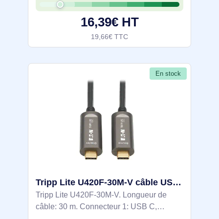
transfert de données à grande vitesse et
16,39€ HT
de
19,66€ TTC
En stock
Tripp Lite U420F-30M-V câble USB USB C Noir
Tripp Lite U420F-30M-V. Longueur de
câble: 30 m. Connecteur 1: USB C,
Connecteur 2: USB C, Contacts du