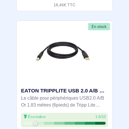
18,46€ TTC
En stock
EATON TRIPPLITE USB 2.0 A/B Cable M/M 6ft. 1.83m Tripp - U022-006
Le câble pour périphériques USB2.0 A/B
Or 1.83 mètres (6pieds) de Tripp Lite
respecte ou dépasse les spécifications
Éco-indice
1.6/10
USB 2.0. Connecte un appareil USB sur le
port USB d'un ordinateur ou d'un hub.