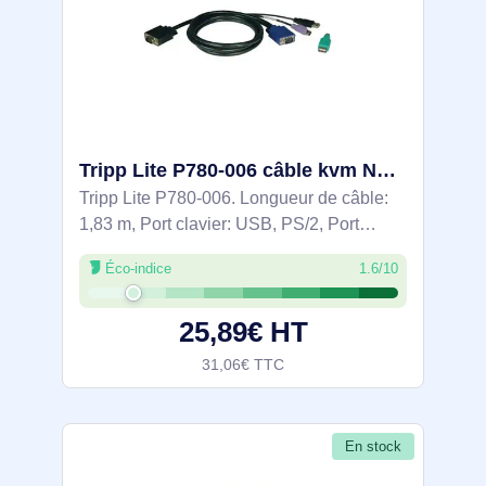
Tripp Lite P780-006 câble kvm Noir 1,83 m
Tripp Lite P780-006. Longueur de câble:
1,83 m, Port clavier: USB, PS/2, Port
souris: USB, PS/2. Certificats de
Éco-indice
1.6/10
conformité: RoHS. Largeur du colis: 228,6
mm, Profondeur du colis: 12,7 mm,
25,89€ HT
Hauteur du
31,06€ TTC
En stock