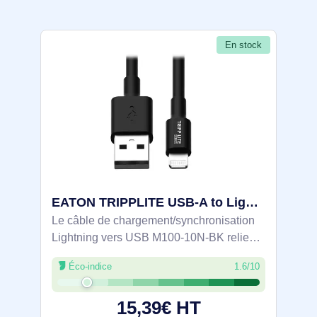
En stock
EATON TRIPPLITE USB-A to Lightning Sync/Charge Cable - M100-10N-BK
Le câble de chargement/synchronisation
Lightning vers USB M100-10N-BK relie
votre iPhone, iPad ou iPod de dernière
Éco-indice
1.6/10
génération au port USB de votre
ordinateur, pour que vous puissiez charger
15,39€ HT
votre