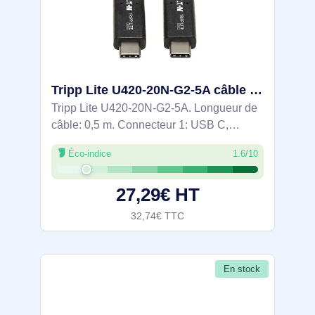
Tripp Lite U420-20N-G2-5A câble USB USB 3.2 Gen 2 (3.1 Gen 2) 0,5 m USB C 10 Gbit/s Noir
Tripp Lite U420-20N-G2-5A. Longueur de
câble: 0,5 m. Connecteur 1: USB C,
Connecteur 2: USB C, Version USB: USB
Éco-indice
1.6/10
3.2 Gen 2 (3.1 Gen 2), Taux de transfert de
données maximal: 10 Gbit/s, Contacts du
27,29€ HT
32,74€ TTC
En stock