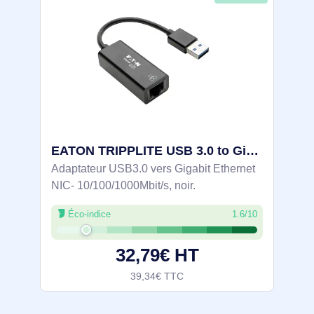
EATON TRIPPLITE USB 3.0 to Gigabit Ethernet NIC Network - U336-000-R
Adaptateur USB3.0 vers Gigabit Ethernet
NIC- 10/100/1000Mbit/s, noir.
Éco-indice
1.6/10
32,79€ HT
39,34€ TTC