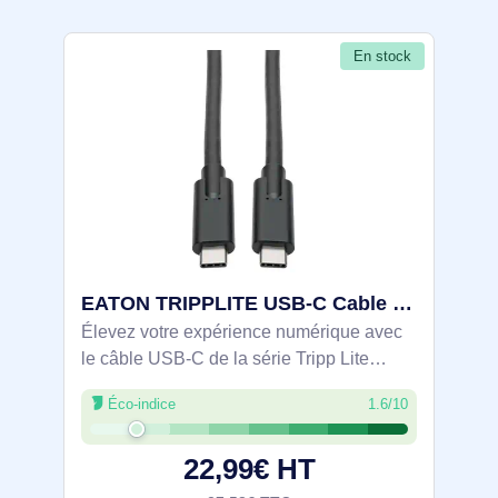
En stock
EATON TRIPPLITE USB-C Cable M/M - USB 3.1 Gen 1 - U420-006-5A
Élevez votre expérience numérique avec
le câble USB-C de la série Tripp Lite
d'Eaton. Conçu pour un transfert de
Éco-indice
1.6/10
données à grande vitesse et une charge
efficace, ce câble exploite la puissance de
22,99€ HT
la