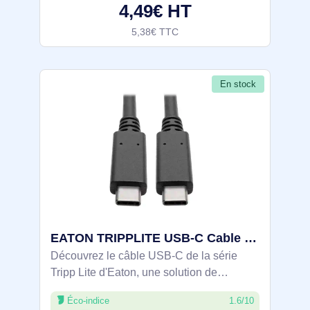
4,49€ HT
5,38€ TTC
En stock
EATON TRIPPLITE USB-C Cable M/M - USB 3.1 Gen 2 - U420-003-G2-5A
Découvrez le câble USB-C de la série
Tripp Lite d'Eaton, une solution de
connectivité polyvalente et puissante
Éco-indice
1.6/10
conçue pour répondre aux exigences de