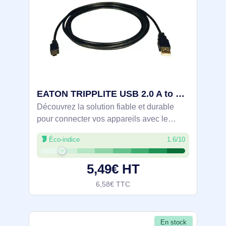
EATON TRIPPLITE USB 2.0 A to Mini-B Cable A to 5Pin Mini - U030-006
Découvrez la solution fiable et durable
pour connecter vos appareils avec le
câble USB 2.0 A vers Mini-B de la série
Éco-indice
1.6/10
Tripp Lite d'Eaton. Ce câble de 1,83 m (6
ft) est conçu pour fournir une connexion
5,49€ HT
6,58€ TTC
En stock