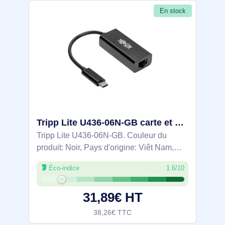
En stock
Tripp Lite U436-06N-GB carte et adaptateur d'interfaces
Tripp Lite U436-06N-GB. Couleur du
produit: Noir, Pays d'origine: Viêt Nam,
Certification: CE, FCC, REACH. Largeur:
Éco-indice
1.6/10
22,7 mm, Profondeur: 15,2 mm, Hauteur:
66 mm. Largeur du colis: 120,6 mm,
31,89€ HT
38,26€ TTC