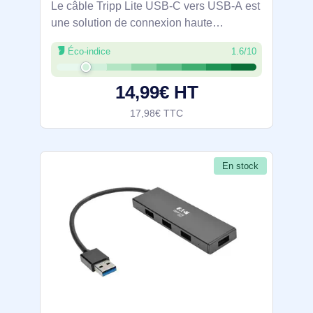
Le câble Tripp Lite USB-C vers USB-A est
une solution de connexion haute
performance conçue pour répondre aux
Éco-indice
1.6/10
besoins des utilisateurs de technologies
modernes. Avec une norme USB 3.2 Gen
14,99€ HT
2, il offre
17,98€ TTC
En stock