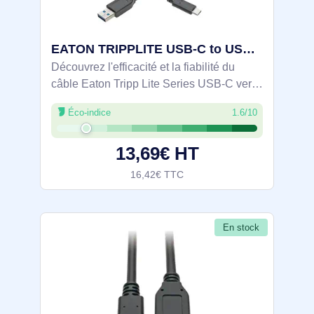
EATON TRIPPLITE USB-C to USB-A Cable M/M USB 3.1 Gen - U428-006
Découvrez l'efficacité et la fiabilité du
câble Eaton Tripp Lite Series USB-C vers
USB-A, un accessoire pivot de la
Éco-indice
1.6/10
connectivité moderne. Doté d'une interface
USB 3.2 Gen 1, ce câble de 1,83 m (6 ft)
13,69€ HT
16,42€ TTC
En stock