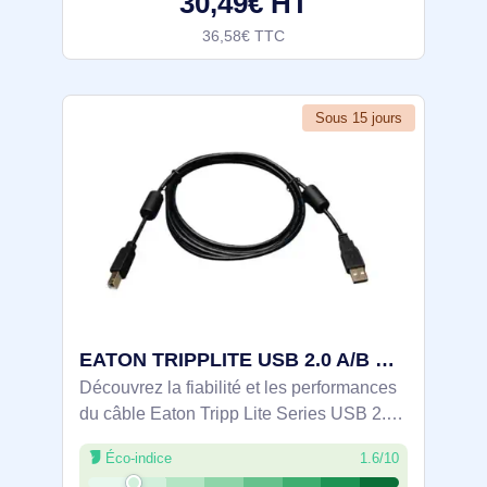
30,49€ HT
36,58€ TTC
Sous 15 jours
EATON TRIPPLITE USB 2.0 A/B Cable with Ferrite Chokes - U023-006
Découvrez la fiabilité et les performances
du câble Eaton Tripp Lite Series USB 2.0
A to B, une solution de connectivité de
Éco-indice
1.6/10
1,83 m (6 ft) conçue pour répondre à vos