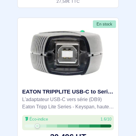
27,58€ TTC
En stock
EATON TRIPPLITE USB-C to Serial DB9 RS232 Adapter - USA-19HS-C
L'adaptateur USB-C vers série (DB9)
Eaton Tripp Lite Series - Keyspan, haute
vitesse (M/M), offre une solution
Éco-indice
1.6/10
transparente pour connecter des
périphériques série à un port USB-C. Avec
un taux de