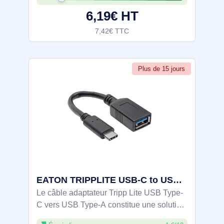
besoins en matière de transfert de
6,19€ HT
7,42€ TTC
Plus de 15 jours
EATON TRIPPLITE USB-C to USB-A Adapter M/F USB 3.1 - U428-C6N-F
Le câble adaptateur Tripp Lite USB Type-
C vers USB Type-A constitue une solution
polyvalente et durable pour connecter des