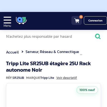
0
Connexion
Menu
Serveur, Réseau & Connectique
Accessoire 
Accueil
Tripp Lite SR25UB étagère 25U Rack
SR25UB
autonome Noir
RÉF.
SR25UB
MARQUE
Tripp Lite
Voir descriptif
100% neuf