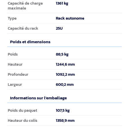
1361 kg
Capacité de charge
maximale
Rack autonome
Type
25U
Capacité du rack
Poids et dimensions
Poids et dimensions
88,5 kg
Poids
1244,6 mm
Hauteur
1092,2 mm
Profondeur
600,2 mm
Largeur
Informations sur l'emballage
Informations sur l'emballage
107,5 kg
Poids du paquet
1358,9 mm
Hauteur du colis