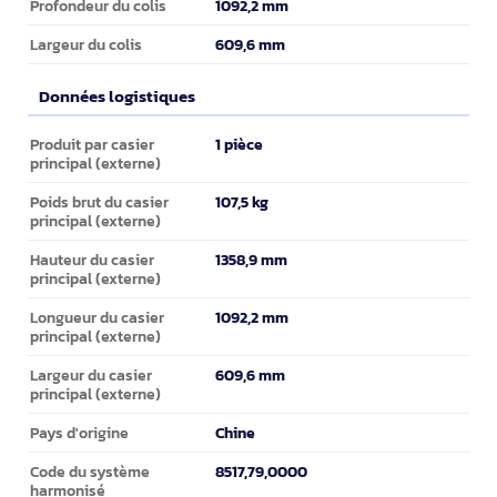
1092,2 mm
Profondeur du colis
609,6 mm
Largeur du colis
Données logistiques
Données logistiques
1 pièce
Produit par casier
principal (externe)
107,5 kg
Poids brut du casier
principal (externe)
1358,9 mm
Hauteur du casier
principal (externe)
1092,2 mm
Longueur du casier
principal (externe)
609,6 mm
Largeur du casier
principal (externe)
Chine
Pays d'origine
8517,79,0000
Code du système
harmonisé