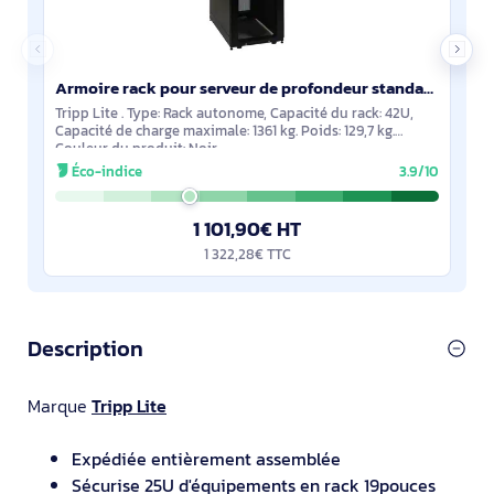
Armoire rack pour serveur de profondeur standard SmartRack 42U avec portes et panneaux latéraux - SR42UB
Tripp Lite . Type: Rack autonome, Capacité du rack: 42U,
Capacité de charge maximale: 1361 kg. Poids: 129,7 kg.
Couleur du produit: Noir
Éco-indice
3.9/10
1 101,90€ HT
1 322,28€ TTC
Description
Marque
Tripp Lite
Expédiée entièrement assemblée
Sécurise 25U d'équipements en rack 19pouces