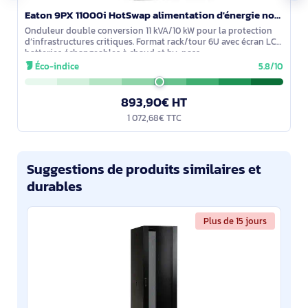
Eaton 9PX 11000i HotSwap alimentation d'énergie non interruptible Double-conversion (en ligne) 11 kV - 9PX11KIBP
Onduleur double conversion 11 kVA/10 kW pour la protection
d’infrastructures critiques. Format rack/tour 6U avec écran LCD,
batteries échangeables à chaud et by-pass
interne/maintenance. Mise en
Éco-indice
5.8/10
893,90€ HT
1 072,68€ TTC
Suggestions de produits similaires et
durables
Plus de 15 jours