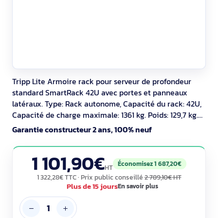
Tripp Lite Armoire rack pour serveur de profondeur
standard SmartRack 42U avec portes et panneaux
latéraux. Type: Rack autonome, Capacité du rack: 42U,
Capacité de charge maximale: 1361 kg. Poids: 129,7 kg.
Couleur du produit: Noir
Garantie constructeur 2 ans, 100% neuf
1 101,90€
Économisez 1 687,20€
HT
1 322,28€ TTC
· Prix public conseillé
2 789,10€ HT
Plus de 15 jours
En savoir plus