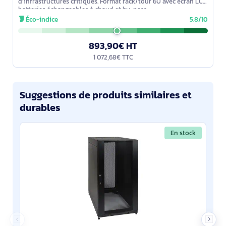
d’infrastructures critiques. Format rack/tour 6U avec écran LCD,
batteries échangeables à chaud et by-pass
interne/maintenance. Mise en
Éco-indice
5.8/10
893,90€ HT
1 072,68€ TTC
Suggestions de produits similaires et
durables
En stock