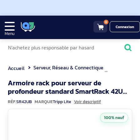
0
Connexion
Menu
Serveur, Réseau & Connectique
Accessoire 
Accueil
Armoire rack pour serveur de
profondeur standard SmartRack 42U
SR42UB
avec portes et panneaux latéraux
RÉF.
SR42UB
MARQUE
Tripp Lite
Voir descriptif
100% neuf