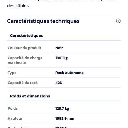
des câbles
Caractéristiques techniques
Caractéristiques
Caractéristiques
Noir
Couleur du produit
1361 kg
Capacité de charge
maximale
Rack autonome
Type
42U
Capacité du rack
Poids et dimensions
Poids et dimensions
129,7 kg
Poids
1993,9 mm
Hauteur