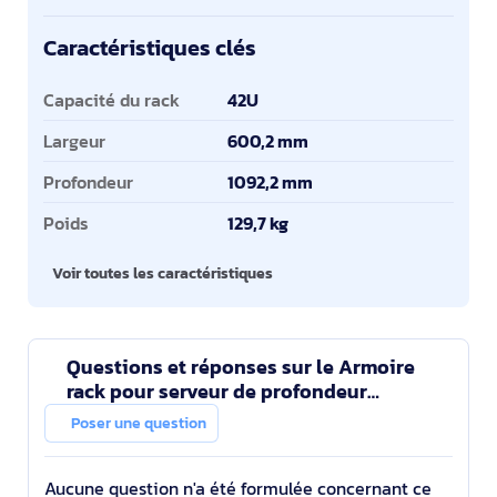
Caractéristiques clés
Caractéristiques clés
Capacité du rack
42U
Largeur
600,2 mm
Profondeur
1092,2 mm
Poids
129,7 kg
Voir toutes les caractéristiques
Questions et réponses sur le Armoire
rack pour serveur de profondeur
standard SmartRack 42U avec portes et
Poser une question
panneaux latéraux
Aucune question n'a été formulée concernant ce