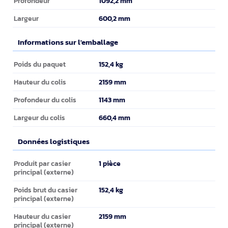
1092,2 mm
Profondeur
600,2 mm
Largeur
Informations sur l'emballage
Informations sur l'emballage
152,4 kg
Poids du paquet
2159 mm
Hauteur du colis
1143 mm
Profondeur du colis
660,4 mm
Largeur du colis
Données logistiques
Données logistiques
1 pièce
Produit par casier
principal (externe)
152,4 kg
Poids brut du casier
principal (externe)
2159 mm
Hauteur du casier
principal (externe)