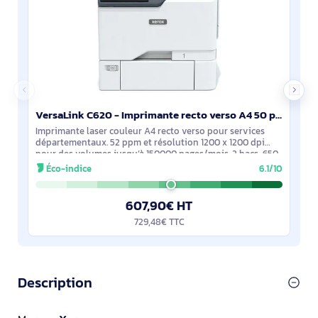
VersaLink C620 - Imprimante recto verso A4 50 ppm, PS3 PCL5e/6, 2 magasins 650 feuilles - C620V_DN
Imprimante laser couleur A4 recto verso pour services
départementaux. 52 ppm et résolution 1200 x 1200 dpi
pour des volumes jusqu’à 150000 pages/mois. 2 bacs, 650
feuilles. Écran tactile 5''.
Éco-indice
6.1/10
607,90€ HT
729,48€ TTC
Description