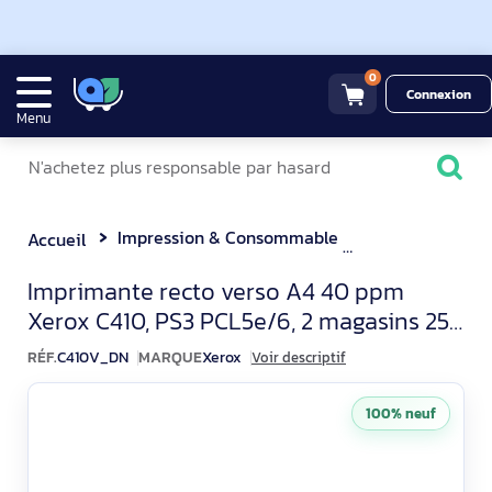
0
Connexion
Menu
Impression & Consommable
Imprimante La
Accueil
Xerox C410V_DN Imprimant
Imprimante recto verso A4 40 ppm
Xerox C410, PS3 PCL5e/6, 2 magasins 251
feuilles
RÉF.
C410V_DN
MARQUE
Xerox
Voir descriptif
100% neuf