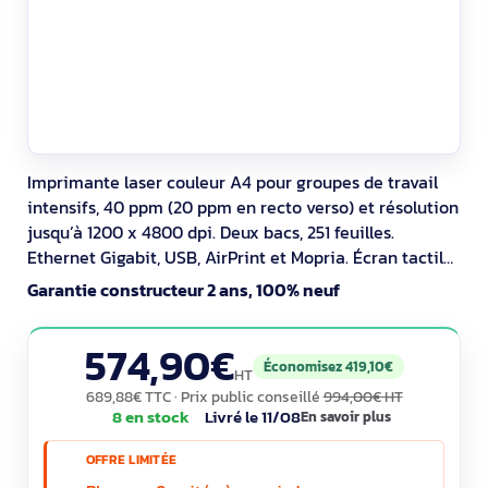
Imprimante laser couleur A4 pour groupes de travail
intensifs, 40 ppm (20 ppm en recto verso) et résolution
jusqu’à 1200 x 4800 dpi. Deux bacs, 251 feuilles.
Ethernet Gigabit, USB, AirPrint et Mopria. Écran tactile
4,3''. Impression sécurisée. Certifiée ENERGY STAR et
Garantie constructeur 2 ans, 100% neuf
Blue Angel. Volume mensuel conseillé jusqu’à 10 000
pages. Compatibilité PCL5/6 et PostScript 3.
574,90€
Économisez 419,10€
HT
689,88€ TTC
· Prix public conseillé
994,00€ HT
8 en stock
Livré le 11/08
En savoir plus
OFFRE LIMITÉE