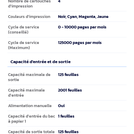
4
Nombre de cartouches
d'impression
Noir, Cyan, Magenta, Jaune
Couleurs d'impression
0 - 10000 pages par mois
Cycle de service
(conseillé)
125000 pages par mois
Cycle de service
(Maximum)
Capacité d'entrée et de sortie
Capacité d'entrée et de sortie
125 feuilles
Capacité maximale de
sortie
2001 feuilles
Capacité maximale
d'entrée
Oui
Alimentation manuelle
1 feuilles
Capacité d'entrée du bac
à papier 1
125 feuilles
Capacité de sortie totale