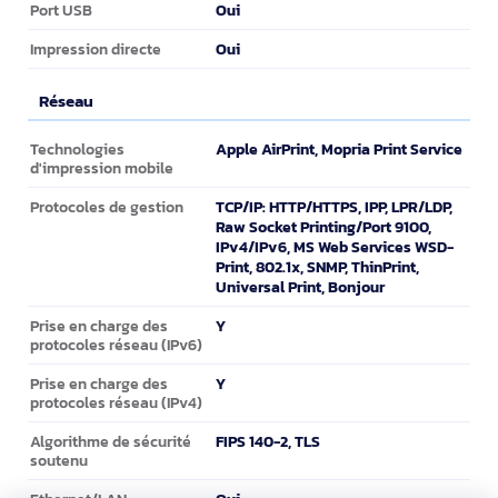
Oui
Port USB
Oui
Impression directe
Réseau
Réseau
Apple AirPrint, Mopria Print Service
Technologies
d'impression mobile
TCP/IP: HTTP/HTTPS, IPP, LPR/LDP,
Protocoles de gestion
Raw Socket Printing/Port 9100,
IPv4/IPv6, MS Web Services WSD-
Print, 802.1x, SNMP, ThinPrint,
Universal Print, Bonjour
Y
Prise en charge des
protocoles réseau (IPv6)
Y
Prise en charge des
protocoles réseau (IPv4)
FIPS 140-2, TLS
Algorithme de sécurité
soutenu