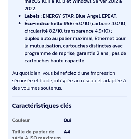
macOS 10.11 à 10.13 et Windows Server 2012 à
2022.
Labels :
ENERGY STAR, Blue Angel, EPEAT.
Éco-indice hello RSE :
6.0/10 (carbone 4.0/10,
circularité 8.2/10, transparence 4.9/10) ;
duplex auto au palier maximal, Ethernet pour
la mutualisation, cartouches distinctes avec
programme de reprise, garantie 2 ans ; pas de
cartouches haute capacité.
Au quotidien, vous bénéficiez d’une impression
sécurisée et fluide, intégrée au réseau et adaptée à
des volumes soutenus.
Caractéristiques clés
Caractéristiques clés
Couleur
Oui
Taille de papier de
A4
série A ISO maximum