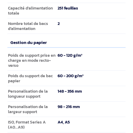
251 feuilles
Capacité d’alimentation
totale
2
Nombre total de bacs
d’alimentation
Gestion du papier
Gestion du papier
60 - 120 g/m²
Poids de support prise en
charge en mode recto-
verso
60 - 200 g/m²
Poids du support de bac
papier
148 - 356 mm
Personalisation de la
longueur support
98 - 216 mm
Personalisation de la
largeur support
A4, A5
ISO, Format Series A
(A0...A9)