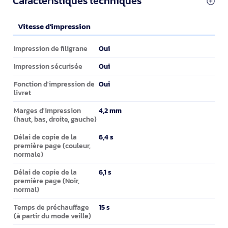
Caractéristiques techniques
Vitesse d'impression
Vitesse d'impression
Oui
Impression de filigrane
Oui
Impression sécurisée
Oui
Fonction d'impression de
livret
4,2 mm
Marges d'impression
(haut, bas, droite, gauche)
6,4 s
Délai de copie de la
première page (couleur,
normale)
6,1 s
Délai de copie de la
première page (Noir,
normal)
15 s
Temps de préchauffage
(à partir du mode veille)