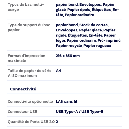
papier bond, Enveloppes, Papier
Types de bac multi-
usage
glacé, Papier épais, Étiquettes, En-
tête, Papier ordinaire
papier bond, Stock de cartes,
Type de support du bac
papier
Enveloppes, Papier glacé, Papier
rigide, Étiquettes, En-tête, Papier
léger, Papier ordinaire, Pré-imprimé,
Papier recyclé, Papier rugueux
216 x 356 mm
Format d’impression
maximale
A4
Taille de papier de série
A ISO maximum
Connectivité
Connectivité
LAN sans fil
Connectivité optionnelle
USB Type-A / USB Type-B
Connecteur USB
2
Quantité de Ports USB 2.0