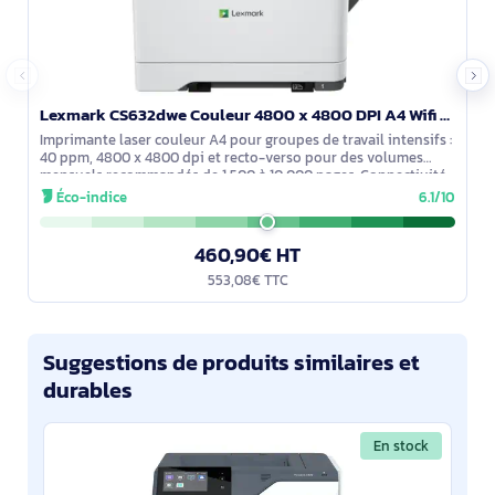
Lexmark CS632dwe Couleur 4800 x 4800 DPI A4 Wifi - 50M0070
Imprimante laser couleur A4 pour groupes de travail intensifs :
40 ppm, 4800 x 4800 dpi et recto-verso pour des volumes
mensuels recommandés de 1 500 à 10 000 pages. Connectivité
Wi‑Fi et Ethernet,
Éco-indice
6.1/10
460,90€ HT
553,08€ TTC
Suggestions de produits similaires et
durables
En stock