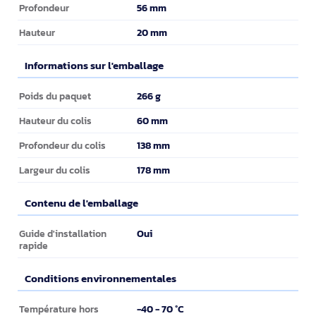
56 mm
Profondeur
20 mm
Hauteur
Informations sur l'emballage
Informations sur l'emballage
266 g
Poids du paquet
60 mm
Hauteur du colis
138 mm
Profondeur du colis
178 mm
Largeur du colis
Contenu de l'emballage
Contenu de l'emballage
Oui
Guide d'installation
rapide
Conditions environnementales
Conditions environnementales
-40 - 70 °C
Température hors