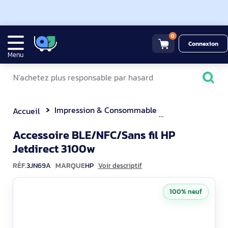
0
Connexion
Menu
Impression & Consommable
Autre Imprima
Accueil
Accessoire BLE/NFC/Sans fil HP
3JN69A
Jetdirect 3100w
RÉF.
3JN69A
MARQUE
HP
Voir descriptif
100% neuf