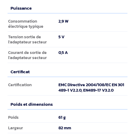
Puissance
Puissance
2,9 W
Consommation
électrique typique
5 V
Tension sortie de
l'adaptateur secteur
0,5 A
Courant de sortie de
l'adaptateur secteur
Certificat
Certificat
EMC Directive 2004/108/EC EN 301
Certification
489-1 V2.2.0, EN489-17 V3.2.0
Poids et dimensions
Poids et dimensions
61 g
Poids
82 mm
Largeur