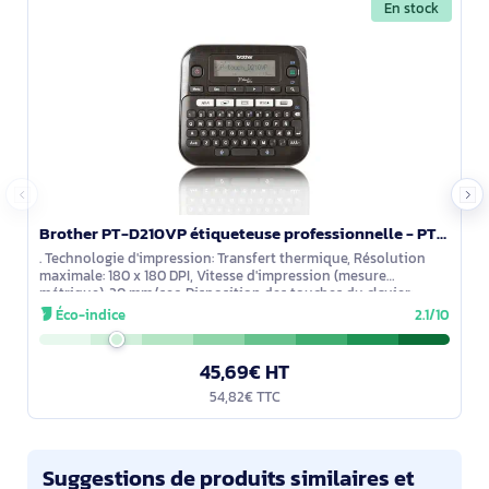
En stock
Brother PT-D210VP étiqueteuse professionnelle - PTD210VPYP1
. Technologie d'impression: Transfert thermique, Résolution
maximale: 180 x 180 DPI, Vitesse d'impression (mesure
métrique): 20 mm/sec. Disposition des touches du clavier:
QWERTY, Couleur du produit:
Éco-indice
2.1/10
45,69€ HT
54,82€ TTC
Suggestions de produits similaires et