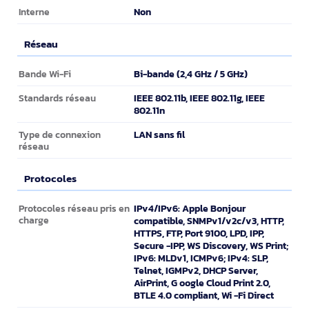
Non
Interne
Réseau
Réseau
Bi-bande (2,4 GHz / 5 GHz)
Bande Wi-Fi
IEEE 802.11b, IEEE 802.11g, IEEE
Standards réseau
802.11n
LAN sans fil
Type de connexion
réseau
Protocoles
Protocoles
IPv4/IPv6: Apple Bonjour
Protocoles réseau pris en
charge
compatible, SNMPv1/v2c/v3, HTTP,
HTTPS, FTP, Port 9100, LPD, IPP,
Secure -IPP, WS Discovery, WS Print;
IPv6: MLDv1, ICMPv6; IPv4: SLP,
Telnet, IGMPv2, DHCP Server,
AirPrint, G oogle Cloud Print 2.0,
BTLE 4.0 compliant, Wi -Fi Direct