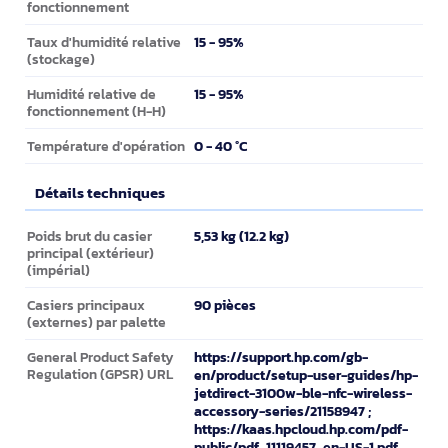
fonctionnement
15 - 95%
Taux d'humidité relative
(stockage)
15 - 95%
Humidité relative de
fonctionnement (H-H)
0 - 40 °C
Température d'opération
Détails techniques
Détails techniques
5,53 kg (12.2 kg)
Poids brut du casier
principal (extérieur)
(impérial)
90 pièces
Casiers principaux
(externes) par palette
https://support.hp.com/gb-
General Product Safety
Regulation (GPSR) URL
en/product/setup-user-guides/hp-
jetdirect-3100w-ble-nfc-wireless-
accessory-series/21158947 ;
https://kaas.hpcloud.hp.com/pdf-
public/pdf_11119457_en-US-1.pdf