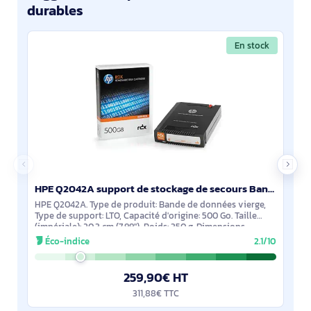
durables
En stock
HPE Q2042A support de stockage de secours Bande de données vierge 500 Go LTO
HPE Q2042A. Type de produit: Bande de données vierge,
Type de support: LTO, Capacité d'origine: 500 Go. Taille
(impériale): 20,3 cm (7.99"), Poids: 350 g. Dimensions
(LxPxH): 20,29 x 13,51 x 8,51 mm,
Éco-indice
2.1/10
259,90€ HT
311,88€ TTC