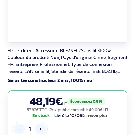
HP Jetdirect Accessoire BLE/NFC/Sans fil 3100w.
Couleur du produit: Noir, Pays d'origine: Chine, Segment
HP: Entreprise, Professionnel. Type de connexion
réseau: LAN sans fil, Standards réseau: IEEE 802.11b,
IEEE 802.11g, IEEE 802.11n, Bande Wi-Fi: Bi-bande (2,4
Garantie constructeur 2 ans, 100% neuf
GHz / 5 GHz). Protocoles réseau pris en charge:
IPv4/IPv6: Apple Bonjour compatible, SNMPv1/v2c/v3,
48,19€
HTTP, HTTPS, FTP, Port 9100, LPD,
Économisez 0,81€
HT
57,82€ TTC
· Prix public conseillé
49,00€ HT
En stock
Livré le 10/08
En savoir plus