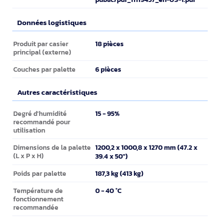
Données logistiques
Données logistiques
18 pièces
Produit par casier
principal (externe)
6 pièces
Couches par palette
Autres caractéristiques
Autres caractéristiques
15 - 95%
Degré d'humidité
recommandé pour
utilisation
1200,2 x 1000,8 x 1270 mm (47.2 x
Dimensions de la palette
(L x P x H)
39.4 x 50")
187,3 kg (413 kg)
Poids par palette
0 - 40 °C
Température de
fonctionnement
recommandée