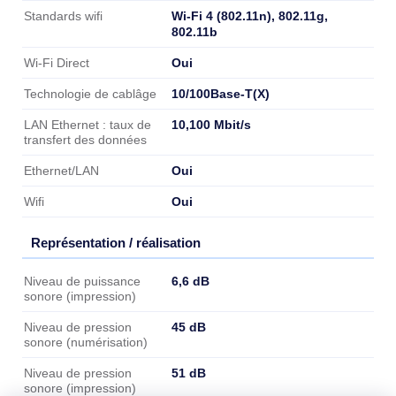
Wi-Fi 4 (802.11n), 802.11g,
Standards wifi
802.11b
Oui
Wi-Fi Direct
10/100Base-T(X)
Technologie de cablâge
10,100 Mbit/s
LAN Ethernet : taux de
transfert des données
Oui
Ethernet/LAN
Oui
Wifi
Représentation / réalisation
Représentation / réalisation
6,6 dB
Niveau de puissance
sonore (impression)
45 dB
Niveau de pression
sonore (numérisation)
51 dB
Niveau de pression
sonore (impression)