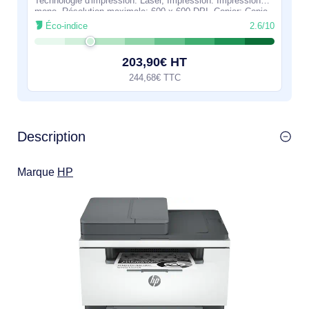
Technologie d'impression: Laser, Impression: Impression
mono, Résolution maximale: 600 x 600 DPI. Copier: Copie
simple, Résolution max. des copies: 600 x
Éco-indice
2.6/10
203,90€ HT
244,68€ TTC
Description
Marque
HP