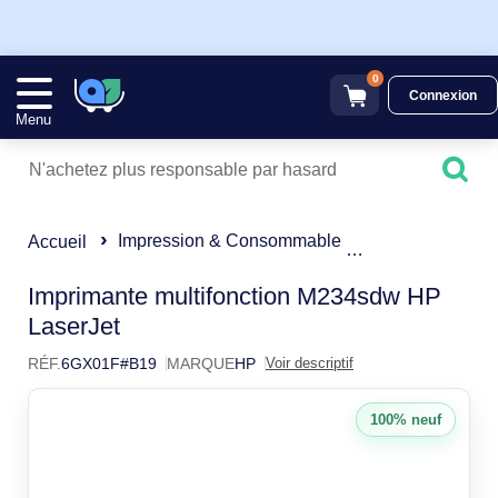
0
Connexion
Menu
Impression & Consommable
Multifonctions 
Accueil
HP LaserJet M234sdw Impr
Imprimante multifonction M234sdw HP
LaserJet
RÉF.
6GX01F#B19
MARQUE
HP
Voir descriptif
100% neuf