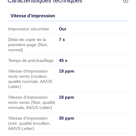
Caractéristiques techniques
Vitesse d'impression
Vitesse d'impression
Oui
Impression sécurisée
7 s
Délai de copie de la
première page (Noir,
normal)
45 s
Temps de préchauffage
19 ppm
Vitesse d'impression
recto verso (couleur,
qualité normale, A4/US
Letter)
18 ppm
Vitesse d'impression
recto verso (Noir, qualité
normale, A4/US Letter)
30 ppm
Vitesse d'impression
(noir, qualité brouillon,
A4/US Letter)