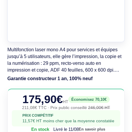
Multifonction laser mono A4 pour services et équipes
jusqu’à 5 utilisateurs, elle gère l’impression, la copie et
la numérisation : 29 ppm, recto‑verso auto en
impression et copie, ADF 40 feuilles, 600 x 600 dpi.
Ethernet, Wi‑Fi, Wi‑Fi Direct. Bac 150 feuilles.
Garantie constructeur 1 an, 100% neuf
AirPrint/Mopria. Sécurité HP. Volume conseillé jusqu’à 2
000 pages/mois. EPEAT Silver, Energy Star, Blue
175,90€
Angel.
Économisez 70,10€
HT
211,08€ TTC
· Prix public conseillé
246,00€ HT
PRIX COMPÉTITIF
11,57€ HT moins cher que la moyenne constatée
En stock
Livré le 11/08
En savoir plus