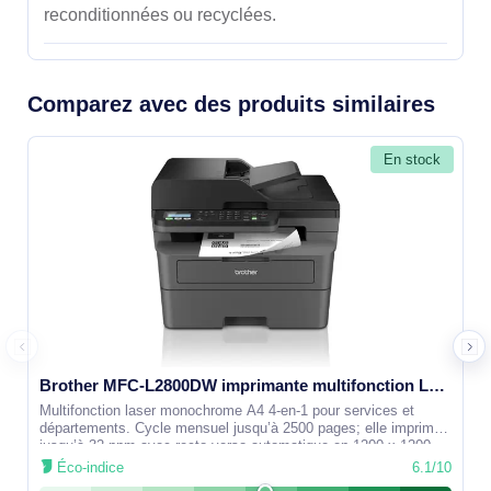
reconditionnées ou recyclées.
Comparez avec des produits similaires
En stock
Brother MFC-L2800DW imprimante multifonction Laser A4 1200 x 1200 DPI 32 ppm Wifi - MFCL2800DWRE1
Multifonction laser monochrome A4 4‑en‑1 pour services et
départements. Cycle mensuel jusqu’à 2500 pages; elle imprime
jusqu’à 32 ppm avec recto verso automatique en 1200 x 1200
dpi, numérise en
Éco-indice
6.1/10