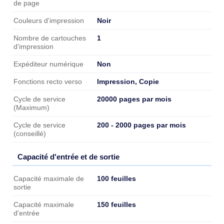
de page
Noir
Couleurs d'impression
1
Nombre de cartouches
d'impression
Non
Expéditeur numérique
Impression, Copie
Fonctions recto verso
20000 pages par mois
Cycle de service
(Maximum)
200 - 2000 pages par mois
Cycle de service
(conseillé)
Capacité d'entrée et de sortie
Capacité d'entrée et de sortie
100 feuilles
Capacité maximale de
sortie
150 feuilles
Capacité maximale
d'entrée