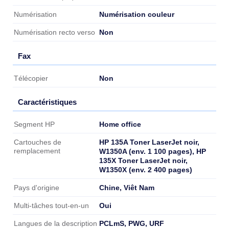
Numérisation couleur
Numérisation
Non
Numérisation recto verso
Fax
Fax
Non
Télécopier
Caractéristiques
Caractéristiques
Home office
Segment HP
HP 135A Toner LaserJet noir,
Cartouches de
remplacement
W1350A (env. 1 100 pages), HP
135X Toner LaserJet noir,
W1350X (env. 2 400 pages)
Chine, Viêt Nam
Pays d'origine
Oui
Multi-tâches tout-en-un
PCLmS, PWG, URF
Langues de la description