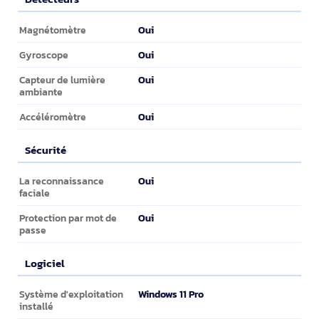
Détecteurs
Oui
Magnétomètre
Oui
Gyroscope
Oui
Capteur de lumière
ambiante
Oui
Accéléromètre
Sécurité
Sécurité
Oui
La reconnaissance
faciale
Oui
Protection par mot de
passe
Logiciel
Logiciel
Windows 11 Pro
Système d'exploitation
installé