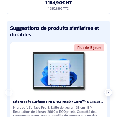
1 164,90€ HT
1 397,88€ TTC
Suggestions de produits similaires et
durables
Plus de 15 jours
Microsoft Surface Pro 8 4G Intel® Core™ i5 LTE 256 Go 33 cm (13") 8 Go Wi-Fi 6 (802.11ax) Windows 10 - EIG-00020
Microsoft Surface Pro 8. Taille de l'écran: 33 cm (13"),
Résolution de l'écran: 2880 x 1920 pixels. Capacité de
stockage interne: 256 Go. Famille de processeur: Intel®