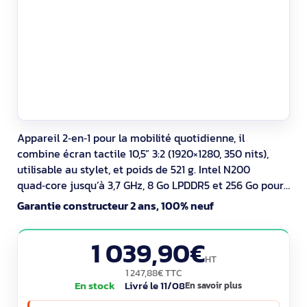
Appareil 2‑en‑1 pour la mobilité quotidienne, il
combine écran tactile 10,5” 3:2 (1920×1280, 350 nits),
utilisable au stylet, et poids de 521 g. Intel N200
quad‑core jusqu’à 3,7 GHz, 8 Go LPDDR5 et 256 Go pour
vos applications terrain. Wi‑Fi 6, USB‑C, lecteur
Garantie constructeur 2 ans, 100% neuf
microSDXC. Caméra arrière 8 MP et Windows Hello.
Windows 11 Pro, autonomie jusqu’à 12,5 h pour travailler
1 039,90€
partout.
HT
1 247,88€ TTC
En stock
Livré le 11/08
En savoir plus