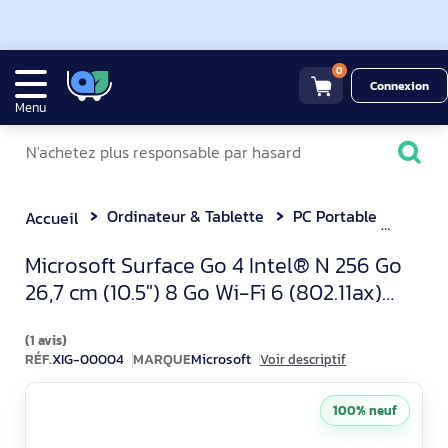
0
Connexion
Menu
Ordinateur & Tablette
PC Portable
Microsoft Surf
Accueil
Microsoft Surface Go 4 PC 2
Microsoft Surface Go 4 Intel® N 256 Go
26,7 cm (10.5") 8 Go Wi-Fi 6 (802.11ax)
Windows 11 Pro Platin
(1 avis)
RÉF.
XIG-00004
MARQUE
Microsoft
Voir descriptif
100% neuf