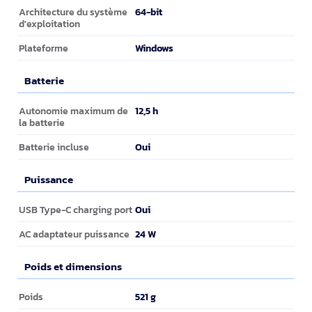
64-bit
Architecture du système
d'exploitation
Windows
Plateforme
Batterie
Batterie
12,5 h
Autonomie maximum de
la batterie
Oui
Batterie incluse
Puissance
Puissance
Oui
USB Type-C charging port
24 W
AC adaptateur puissance
Poids et dimensions
Poids et dimensions
521 g
Poids