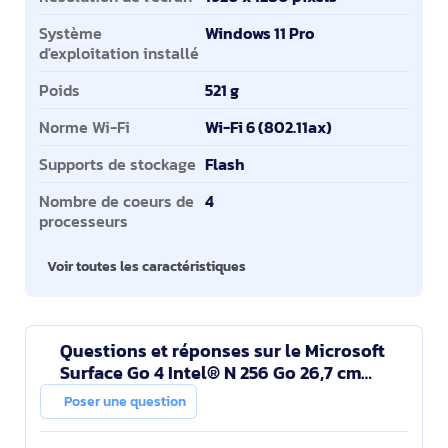
Système
Windows 11 Pro
d'exploitation installé
Poids
521 g
Norme Wi-Fi
Wi-Fi 6 (802.11ax)
Supports de stockage
Flash
Nombre de coeurs de
4
processeurs
Voir toutes les caractéristiques
Questions et réponses sur le Microsoft
Surface Go 4 Intel® N 256 Go 26,7 cm
(10.5") 8 Go Wi-Fi 6 (802.11ax) Windows 11
Poser une question
Pro Platin