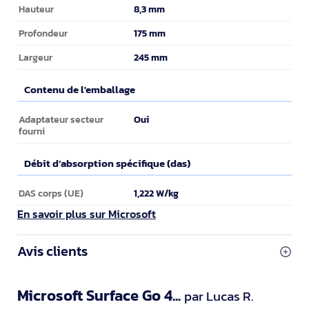
8,3 mm
Hauteur
175 mm
Profondeur
245 mm
Largeur
Contenu de l'emballage
Contenu de l'emballage
Oui
Adaptateur secteur
fourni
Débit d’absorption spécifique (das)
Débit d’absorption spécifique (das)
1,222 W/kg
DAS corps (UE)
En savoir plus sur Microsoft
Avis clients
Microsoft Surface Go 4...
par Lucas R.