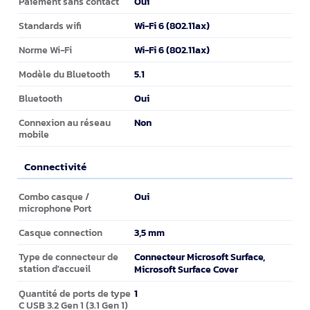
Oui
Paiement sans contact
Wi-Fi 6 (802.11ax)
Standards wifi
Wi-Fi 6 (802.11ax)
Norme Wi-Fi
5.1
Modèle du Bluetooth
Oui
Bluetooth
Non
Connexion au réseau
mobile
Connectivité
Connectivité
Oui
Combo casque /
microphone Port
3,5 mm
Casque connection
Connecteur Microsoft Surface,
Type de connecteur de
station d'accueil
Microsoft Surface Cover
1
Quantité de ports de type
C USB 3.2 Gen 1 (3.1 Gen 1)