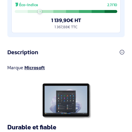
Core™ i5, Modèle de processeur:
Éco-indice
2.7/10
1 139,90€ HT
1 367,88€ TTC
Description
Marque
Microsoft
Durable et fiable