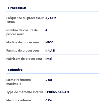
Processeur
Processeur
3,7 GHz
Fréquence du processeur
Turbo
4
Nombre de coeurs de
processeurs
N200
Modèle de processeur
Intel N
Famille de processeur
Intel
Fabricant de processeur
Mémoire
Mémoire
8 Go
Mémoire interne
maximale
LPDDR5-SDRAM
Type de mémoire interne
8 Go
Mémoire interne