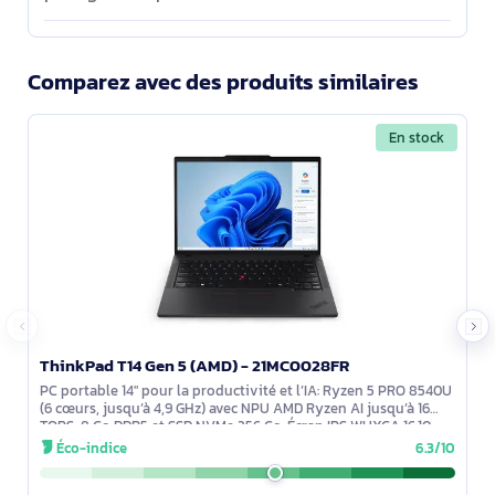
Comparez avec des produits similaires
En stock
ThinkPad T14 Gen 5 (AMD) - 21MC0028FR
PC portable 14" pour la productivité et l’IA: Ryzen 5 PRO 8540U
(6 cœurs, jusqu’à 4,9 GHz) avec NPU AMD Ryzen AI jusqu’à 16
TOPS, 8 Go DDR5 et SSD NVMe 256 Go. Écran IPS WUXGA 16:10
antireflet 400
Éco-indice
6.3/10