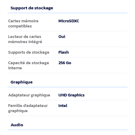
Support de stockage
Support de stockage
MicroSDXC
Cartes mémoire
compatibles
Oui
Lecteur de cartes
mémoires intégré
Flash
Supports de stockage
256 Go
Capacité de stockage
interne
Graphique
Graphique
UHD Graphics
Adaptateur graphique
Intel
Famille d'adaptateur
graphique
Audio