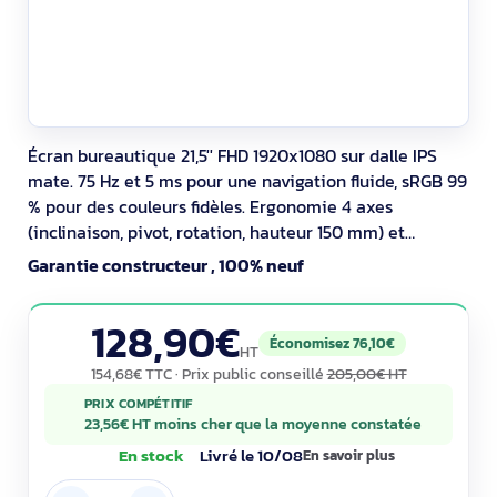
Écran bureautique 21,5'' FHD 1920x1080 sur dalle IPS
mate. 75 Hz et 5 ms pour une navigation fluide, sRGB 99
% pour des couleurs fidèles. Ergonomie 4 axes
(inclinaison, pivot, rotation, hauteur 150 mm) et
montage VESA. Hub USB 3.2 Gen 1 (4x USB‑A + amont
Garantie constructeur , 100% neuf
USB‑B), HDMI 1.4 et DisplayPort 1.2. Filtre faible lumière
bleue, labels Energy Star/TCO Edge et garantie 36
128,90€
mois.
Économisez 76,10€
HT
154,68€ TTC
· Prix public conseillé
205,00€ HT
PRIX COMPÉTITIF
23,56€ HT moins cher que la moyenne constatée
En stock
Livré le 10/08
En savoir plus