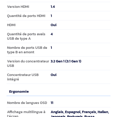
1.4
Version HDMI
1
Quantité de ports HDMI
Oui
HDMI
4
Quantité de ports avals
USB de type A
1
Nombre de ports USB de
type B en amont
3.2 Gen 1 (3.1 Gen 1)
Version du concentrateur
USB
Oui
Concentrateur USB
intégré
Ergonomie
Ergonomie
11
Nombre de langues OSD
Anglais, Espagnol, Français, Italien,
Affichage multilingue à
l'écran
Japonais, Portugais, Russe