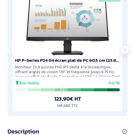
HP P-Series P24 G4 écran plat de PC 60,5 cm (23.8") 1920 x 1080 pixels Full HD - 1A7E5AA#ABB
Moniteur 23,8 pouces FHD IPS dédié à la bureautique,
offrant angles de vision 178° et fréquence jusqu’à 75 Hz
pour un affichage fluide. Connectique HDMI 1.4, DisplayPort
1.2 et VGA. Mode Low Blue
Éco-indice
5.0/10
123,90€ HT
148,68€ TTC
Description