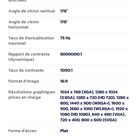
affichées
178°
Angle de vision vertical
178°
Angle de vision
horizontal
75 Hz
Taux de d'actualisation
maximal
8000000:1
Rapport de contraste
(dynamique)
1000:1
Taux de contraste
16:9
Format d'image
1024 x 768 (XGA), 1280 x 1024
Résolutions graphiques
prises en charge
(SXGA), 1280 x 720 (HD 720), 1280 x
800, 1440 x 900 (WXGA+), 1600 x
900, 1680 x 1050 (WSXGA+), 1920 x
1080 (HD 1080), 640 x 480 (VGA),
720 x 400, 800 x 600 (SVGA)
Plat
Forme d'écran