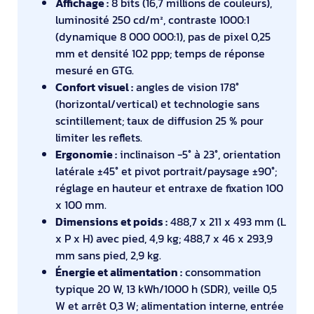
Affichage :
8 bits (16,7 millions de couleurs),
luminosité 250 cd/m², contraste 1000:1
(dynamique 8 000 000:1), pas de pixel 0,25
mm et densité 102 ppp; temps de réponse
mesuré en GTG.
Confort visuel :
angles de vision 178°
(horizontal/vertical) et technologie sans
scintillement; taux de diffusion 25 % pour
limiter les reflets.
Ergonomie :
inclinaison -5° à 23°, orientation
latérale ±45° et pivot portrait/paysage ±90°;
réglage en hauteur et entraxe de fixation 100
x 100 mm.
Dimensions et poids :
488,7 x 211 x 493 mm (L
x P x H) avec pied, 4,9 kg; 488,7 x 46 x 293,9
mm sans pied, 2,9 kg.
Énergie et alimentation :
consommation
typique 20 W, 13 kWh/1000 h (SDR), veille 0,5
W et arrêt 0,3 W; alimentation interne, entrée