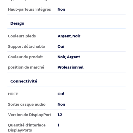
Non
Haut-parleurs intégrés
Design
Design
Argent, Noir
Couleurs pieds
Oui
Support détachable
Noir, Argent
Couleur du produit
Professionnel
position de marché
Connectivité
Connectivité
Oui
HDCP
Non
Sortie casque audio
1.2
Version de DisplayPort
1
Quantité d'interface
DisplayPorts