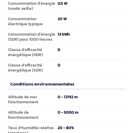
0,5 W
Consommation d'énergie
(mode veille)
20 W
Consommation
électrique typique
13 kWh
Consommation d'énergie
(SDR) pour 1000 heures
D
Classe d'efficacité
énergétique (HDR)
D
Classe d'efficacité
énergétique (SDR)
Conditions environnementales
Conditions environnementales
0 - 12192 m
Altitude de non
fonctionnement
0 - 5000 m
Altitude de
fonctionnement
20 - 80%
Taux d'humidité relative
(stockage)