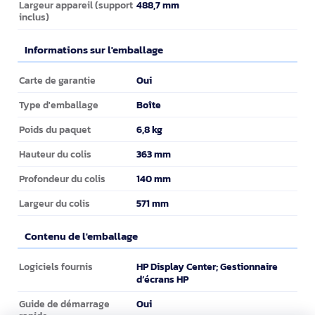
488,7 mm
Largeur appareil (support
inclus)
Informations sur l'emballage
Informations sur l'emballage
Oui
Carte de garantie
Boîte
Type d'emballage
6,8 kg
Poids du paquet
363 mm
Hauteur du colis
140 mm
Profondeur du colis
571 mm
Largeur du colis
Contenu de l'emballage
Contenu de l'emballage
HP Display Center; Gestionnaire
Logiciels fournis
d’écrans HP
Oui
Guide de démarrage