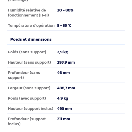
20 - 80%
Humidité relative de
fonctionnement (H-H)
5 - 35 °C
Température d'opération
Poids et dimensions
Poids et dimensions
2,9 kg
Poids (sans support)
293,9 mm
Hauteur (sans support)
46 mm
Profondeur (sans
support)
488,7 mm
Largeur (sans support)
4,9 kg
Poids (avec support)
493 mm
Hauteur (support inclus)
211 mm
Profondeur (support
inclus)