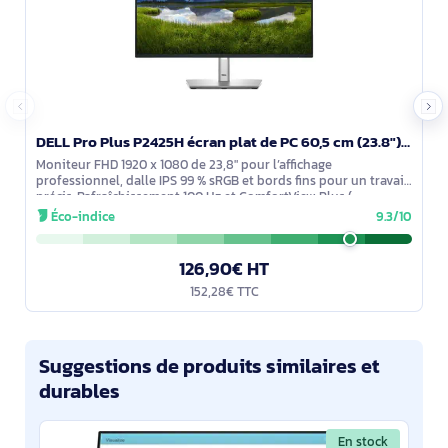
DELL Pro Plus P2425H écran plat de PC 60,5 cm (23.8") 1920 x 1080 pixels Full HD LCD Noir - 210-BMFF
Moniteur FHD 1920 x 1080 de 23,8" pour l’affichage
professionnel, dalle IPS 99 % sRGB et bords fins pour un travail
précis. Rafraîchissement 100 Hz et ComfortView Plus (
Éco-indice
9.3/10
126,90€ HT
152,28€ TTC
Suggestions de produits similaires et
durables
En stock