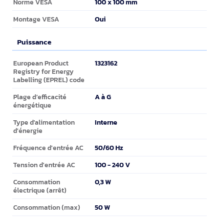
100 x 100 mm
Norme VESA
Oui
Montage VESA
Puissance
Puissance
1323162
European Product
Registry for Energy
Labelling (EPREL) code
A à G
Plage d’efficacité
énergétique
Interne
Type d'alimentation
d'énergie
50/60 Hz
Fréquence d'entrée AC
100 - 240 V
Tension d'entrée AC
0,3 W
Consommation
électrique (arrêt)
50 W
Consommation (max)