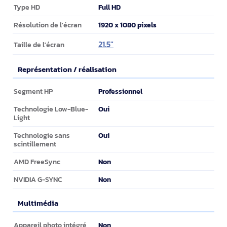
Full HD
Type HD
1920 x 1080 pixels
Résolution de l'écran
21.5"
Taille de l'écran
Représentation / réalisation
Représentation / réalisation
Professionnel
Segment HP
Oui
Technologie Low-Blue-
Light
Oui
Technologie sans
scintillement
Non
AMD FreeSync
Non
NVIDIA G-SYNC
Multimédia
Multimédia
Non
Appareil photo intégré