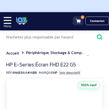
0
Connexion
Menu
Périphérique, Stockage & Composant
Ecran Or
Accueil
HP E-Series E22 G5 Écran 2
HP E-Series Écran FHD E22 G5
RÉF.
6N4E8AA#ABB
MARQUE
HP
Voir descriptif
100% neuf