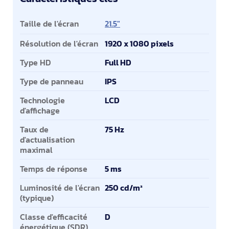
Caractéristiques clés
Taille de l'écran
21.5"
Résolution de l'écran
1920 x 1080 pixels
Type HD
Full HD
Type de panneau
IPS
Technologie
LCD
d'affichage
Taux de
75 Hz
d'actualisation
maximal
Temps de réponse
5 ms
Luminosité de l'écran
250 cd/m²
(typique)
Classe d'efficacité
D
énergétique (SDR)