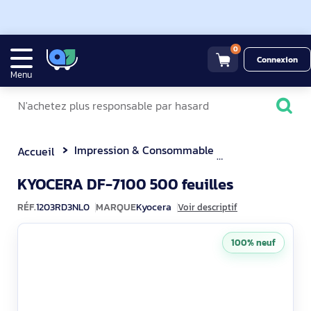
0
Connexion
Menu
Impression & Consommable
Accessoires po
Accueil
1203RD3N
KYOCERA DF-7100 500 feuilles
RÉF.
1203RD3NL0
MARQUE
Kyocera
Voir descriptif
100% neuf