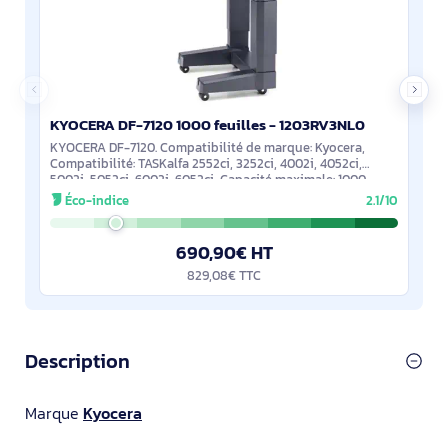
KYOCERA DF-7120 1000 feuilles - 1203RV3NL0
KYOCERA DF-7120. Compatibilité de marque: Kyocera,
Compatibilité: TASKalfa 2552ci, 3252ci, 4002i, 4052ci,
5002i, 5052ci, 6002i, 6052ci, Capacité maximale: 1000
feuilles
Éco-indice
2.1/10
690,90€ HT
829,08€ TTC
Description
Marque
Kyocera